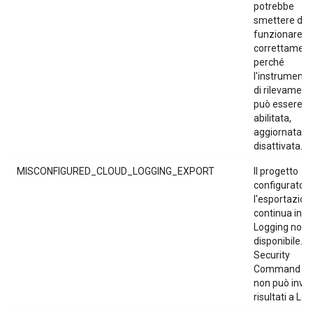
potrebbe
smettere di
funzionare
correttamen
perché
l'instrument
di rilevament
può essere
abilitata,
aggiornata o
disattivata.
MISCONFIGURED_CLOUD_LOGGING_EXPORT
Il progetto
configurato p
l'esportazion
continua in C
Logging non 
disponibile.
Security
Command Ce
non può invia
risultati a Lo