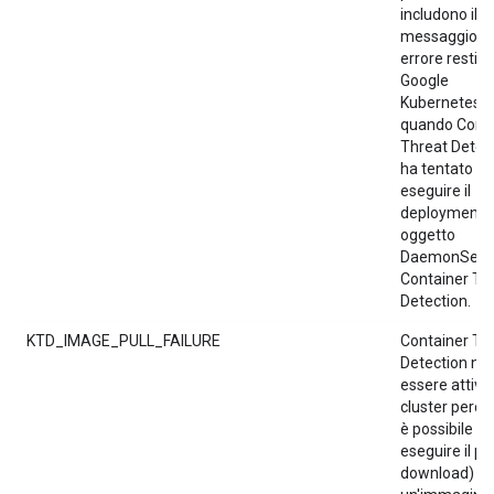
includono il
messaggio di
errore restitu
Google
Kubernetes E
quando Conta
Threat Detec
ha tentato di
eseguire il
deployment d
oggetto
DaemonSet d
Container Th
Detection.
KTD_IMAGE_PULL_FAILURE
Container Th
Detection no
essere attiva
cluster perch
è possibile
eseguire il pull
download) di