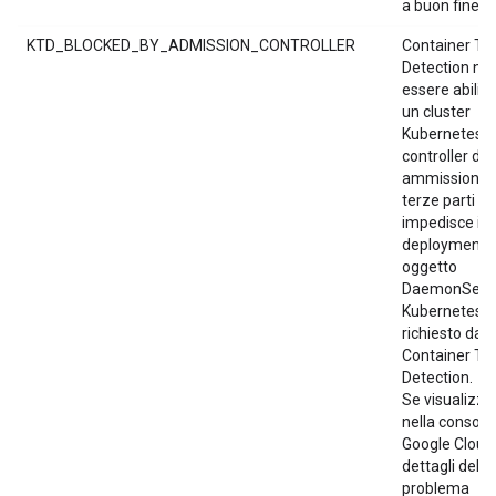
a buon fine.
KTD_BLOCKED_BY_ADMISSION_CONTROLLER
Container Th
Detection no
essere abilita
un cluster
Kubernetes. 
controller di
ammissione d
terze parti
impedisce il
deployment d
oggetto
DaemonSet d
Kubernetes
richiesto da
Container Th
Detection.
Se visualizzat
nella console
Google Cloud ,
dettagli del
problema