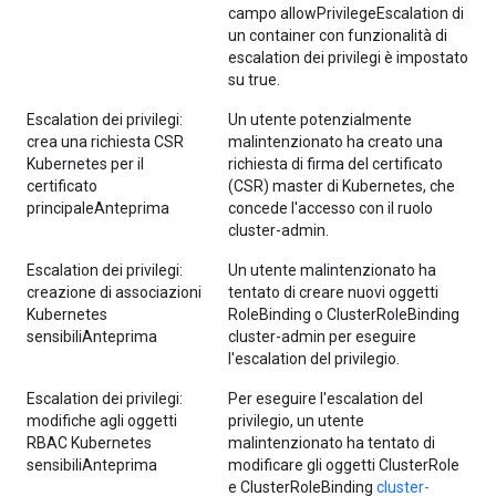
campo allowPrivilegeEscalation di
un container con funzionalità di
escalation dei privilegi è impostato
su true.
Escalation dei privilegi:
Un utente potenzialmente
crea una richiesta CSR
malintenzionato ha creato una
Kubernetes per il
richiesta di firma del certificato
certificato
(CSR) master di Kubernetes, che
principaleAnteprima
concede l'accesso con il ruolo
cluster-admin.
Escalation dei privilegi:
Un utente malintenzionato ha
creazione di associazioni
tentato di creare nuovi oggetti
Kubernetes
RoleBinding o ClusterRoleBinding
sensibiliAnteprima
cluster-admin per eseguire
l'escalation del privilegio.
Escalation dei privilegi:
Per eseguire l'escalation del
modifiche agli oggetti
privilegio, un utente
RBAC Kubernetes
malintenzionato ha tentato di
sensibiliAnteprima
modificare gli oggetti ClusterRole
e ClusterRoleBinding
cluster-