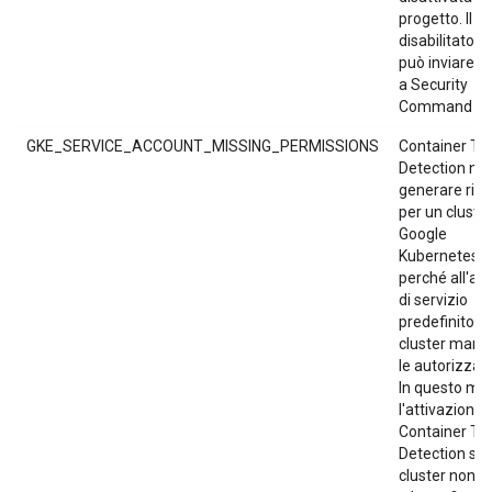
progetto. Il se
disabilitato n
può inviare ris
a Security
Command Cen
GKE_SERVICE_ACCOUNT_MISSING_PERMISSIONS
Container Th
Detection no
generare risul
per un cluste
Google
Kubernetes E
perché all'ac
di servizio
predefinito G
cluster manc
le autorizzazi
In questo mo
l'attivazione 
Container Th
Detection sul
cluster non a