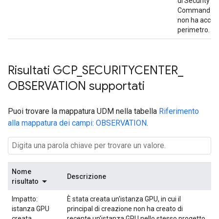
di Security
Command Ce
non ha acces
perimetro.
Risultati GCP
_
SECURITYCENTER
_
OBSERVATION supportati
Puoi trovare la mappatura UDM nella tabella
Riferimento
alla mappatura dei campi: OBSERVATION
.
Nome
Descrizione
risultato
Impatto:
È stata creata un'istanza GPU, in cui il
istanza GPU
principal di creazione non ha creato di
creata
recente un'istanza GPU nello stesso progetto.