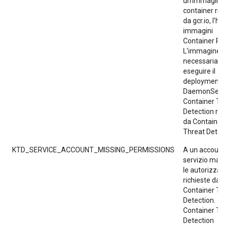
un'immagine
container ric
da gcr.io, l'hos
immagini
Container Reg
L'immagine è
necessaria p
eseguire il
deployment d
DaemonSet d
Container Th
Detection ric
da Container
Threat Detect
KTD_SERVICE_ACCOUNT_MISSING_PERMISSIONS
A un account 
servizio man
le autorizzaz
richieste da
Container Th
Detection.
Container Th
Detection