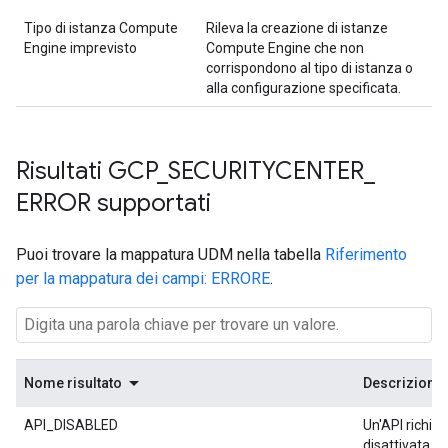
Tipo di istanza Compute
Rileva la creazione di istanze
Engine imprevisto
Compute Engine che non
corrispondono al tipo di istanza o
alla configurazione specificata.
Risultati GCP
_
SECURITYCENTER
_
ERROR supportati
Puoi trovare la mappatura UDM nella tabella
Riferimento
per la mappatura dei campi: ERRORE
.
Nome risultato
Descrizione
API_DISABLED
Un'API richies
disattivata per