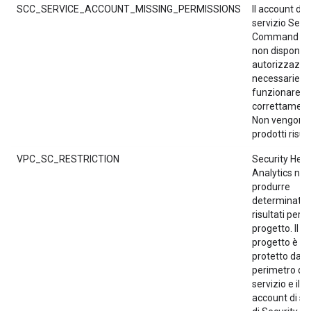
SCC_SERVICE_ACCOUNT_MISSING_PERMISSIONS
Il account di
servizio Secu
Command Ce
non dispone d
autorizzazion
necessarie p
funzionare
correttament
Non vengono
prodotti risult
VPC_SC_RESTRICTION
Security Heal
Analytics no
produrre
determinati
risultati per u
progetto. Il
progetto è
protetto da u
perimetro di
servizio e il
account di se