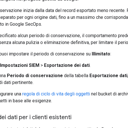
nservazione inizia dalla data del record esportato meno recente. 
parato per ogni origine dati, fino a un massimo che corrisponda
ito in Google SecOps.
cificato alcun periodo di conservazione, il comportamento predef
senza alcuna pulizia o eliminazione definitiva, per limitare il per
 puoi impostare il periodo di conservazione su
Illimitato
:
Impostazioni SIEM
>
Esportazione dei dati
.
onna
Periodo di conservazione
della tabella
Esportazione dati
di dati pertinente.
igurare una
regola di ciclo di vita degli oggetti
nel bucket di arch
getti in base alle esigenze.
i dati per i clienti esistenti