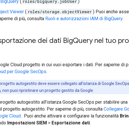
 BigQuery
(
roles/bigquery.jobUser
)
bject Viewer
(
roles/storage.objectViewer
) Puoi anche asseg
saperne di più, consulta
Ruoli e autorizzazioni IAM di BigQuery
.
esportazione dei dati Big
Query nel tuo pro
ogle Cloud progetto in cui vuoi esportare i dati. Per saperne di p
oud per Google SecOps
.
 progetto autogestito deve essere collegato all'istanza di Google SecOps
, non puoi ripristinare un progetto gestito da Google.
 progetto autogestito all'istanza Google SecOps per stabilire un
l progetto autogestito. Per saperne di più, consulta
Collegare Go
oogle Cloud
. Puoi anche attivare e configurare la funzionalità
Bri
ando
Impostazioni SIEM
>
Esportazione dati
.