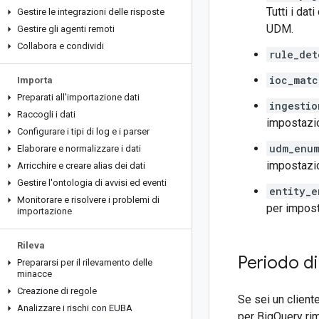
Tutti i dat
Gestire le integrazioni delle risposte
UDM.
Gestire gli agenti remoti
Collabora e condividi
rule_det
ioc_matc
Importa
Preparati all'importazione dati
ingestio
Raccogli i dati
impostazio
Configurare i tipi di log e i parser
udm_enum
Elaborare e normalizzare i dati
impostazio
Arricchire e creare alias dei dati
Gestire l'ontologia di avvisi ed eventi
entity_e
Monitorare e risolvere i problemi di
per impost
importazione
Rileva
Periodo d
Prepararsi per il rilevamento delle
minacce
Creazione di regole
Se sei un client
Analizzare i rischi con EUBA
per BigQuery ri