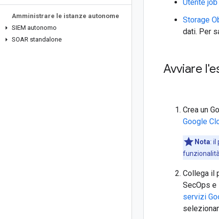
Utente job
Amministrare le istanze autonome
Storage O
SIEM autonomo
dati. Per 
SOAR standalone
Avviare l'
Crea un Go
Google Cl
Nota
:
il
funzionalità
Collega il
SecOps e i
servizi G
selezion