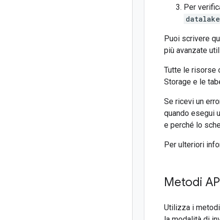
Per verific
datalake
Puoi scrivere qu
più avanzate util
Tutte le risorse
Storage e le tab
Se ricevi un er
quando esegui un
e perché lo sch
Per ulteriori in
Metodi API
Utilizza i metod
la modalità di in