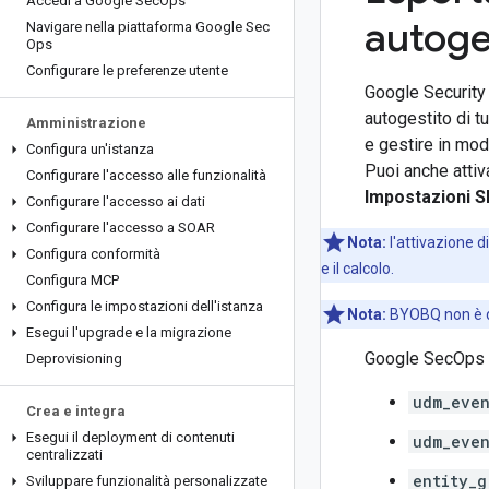
Accedi a Google Sec
Ops
autoge
Navigare nella piattaforma Google Sec
Ops
Configurare le preferenze utente
Google Security 
autogestito di t
Amministrazione
e gestire in mo
Configura un'istanza
Puoi anche attiv
Configurare l'accesso alle funzionalità
Impostazioni S
Configurare l'accesso ai dati
Configurare l'accesso a SOAR
Nota:
l'attivazione 
Configura conformità
e il calcolo.
Configura MCP
Configura le impostazioni dell'istanza
Nota:
BYOBQ non è dis
Esegui l'upgrade e la migrazione
Google SecOps es
Deprovisioning
udm_even
Crea e integra
Esegui il deployment di contenuti
udm_even
centralizzati
entity_g
Sviluppare funzionalità personalizzate