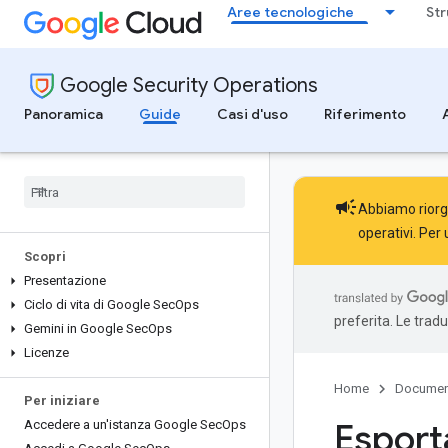
Aree tecnologiche
Str
Google Security Operations
Panoramica
Guide
Casi d'uso
Riferimento
campaign
Abbiamo riorga
operativi. Per 
Scopri
Presentazione
Ciclo di vita di Google Sec
Ops
preferita. Le trad
Gemini in Google Sec
Ops
Licenze
Home
Documen
Per iniziare
Esport
Accedere a un'istanza Google Sec
Ops