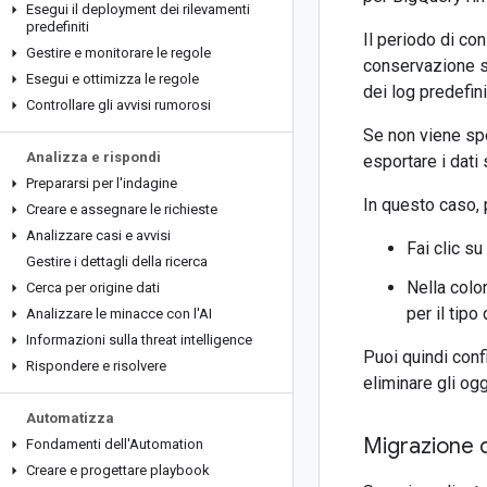
Esegui il deployment dei rilevamenti
predefiniti
Il periodo di co
Gestire e monitorare le regole
conservazione se
Esegui e ottimizza le regole
dei log predefin
Controllare gli avvisi rumorosi
Se non viene spe
Analizza e rispondi
esportare i dati 
Prepararsi per l'indagine
In questo caso,
Creare e assegnare le richieste
Analizzare casi e avvisi
Fai clic su
Gestire i dettagli della ricerca
Nella col
Cerca per origine dati
per il tipo 
Analizzare le minacce con l'AI
Informazioni sulla threat intelligence
Puoi quindi conf
Rispondere e risolvere
eliminare gli og
Automatizza
Migrazione de
Fondamenti dell'Automation
Creare e progettare playbook