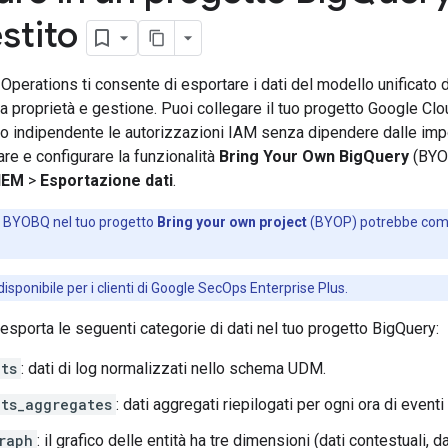
stito
Operations ti consente di esportare i dati del modello unificato 
ua proprietà e gestione. Puoi collegare il tuo progetto Google Cl
do indipendente le autorizzazioni IAM senza dipendere dalle imp
are e configurare la funzionalità
Bring Your Own BigQuery
(BYO
IEM
>
Esportazione dati
.
di BYOBQ nel tuo progetto
Bring your own project
(BYOP) potrebbe compor
ponibile per i clienti di Google SecOps Enterprise Plus.
porta le seguenti categorie di dati nel tuo progetto BigQuery:
ts
: dati di log normalizzati nello schema UDM.
ts_aggregates
: dati aggregati riepilogati per ogni ora di eventi
raph
: il grafico delle entità ha tre dimensioni (dati contestuali, d