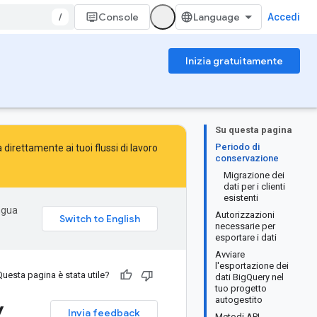
/
Console
Accedi
Inizia gratuitamente
Su questa pagina
Periodo di
direttamente ai tuoi flussi di lavoro
conservazione
Migrazione dei
dati per i clienti
esistenti
ingua
Autorizzazioni
necessarie per
esportare i dati
Avviare
l'esportazione dei
Questa pagina è stata utile?
dati BigQuery nel
tuo progetto
y
autogestito
Invia feedback
Metodi API