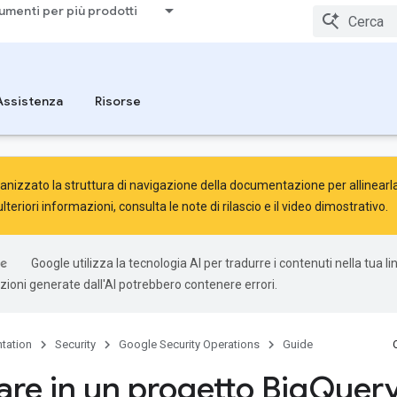
umenti per più prodotti
Assistenza
Risorse
nizzato la struttura di navigazione della documentazione per allinearla 
ulteriori informazioni, consulta le
note di rilascio
e il
video dimostrativo
.
Google utilizza la tecnologia AI per tradurre i contenuti nella tua l
uzioni generate dall'AI potrebbero contenere errori.
tation
Security
Google Security Operations
Guide
are in un progetto Big
Quer