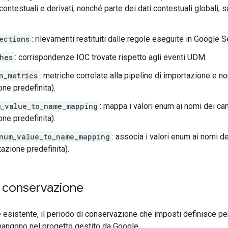
i contestuali e derivati, nonché parte dei dati contestuali globali, s
ections
: rilevamenti restituiti dalle regole eseguite in Google 
hes
: corrispondenze IOC trovate rispetto agli eventi UDM.
n_metrics
: metriche correlate alla pipeline di importazione e 
ne predefinita).
_value_to_name_mapping
: mappa i valori enum ai nomi dei c
ne predefinita).
num_value_to_name_mapping
: associa i valori enum ai nomi de
azione predefinita).
i conservazione
e esistente, il periodo di conservazione che imposti definisce pe
mangono nel progetto gestito da Google.