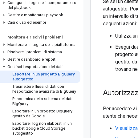
Se sei un client
Configura la logica e il comportamento
del playbook
autogestito. Poi
Gestire e monitorare i playbook
un intervallo di
Casi d'uso ed esempi
seguenti azioni:
Utilizza un
Monitora e risolvi i problemi
Monitorare l'integrità della piattaforma
Esegui due 
Risolvere i problemi di sistema
progetto a
Gestire dashboard e report
gestito da
Gestisci l'esportazione dei dati
trovano ne
Esportare in un progetto Big
Query
autogestito
Trasmettere flussi di dati con
Autorizzaz
l'esportazione avanzata di Big
Query
Panoramica dello schema dei dati
Big
Query
Per accedere ai 
Esportare in un progetto Big
Query
utente che neces
gestito da Google
Esportare i log non elaborati in un
Visualizza
bucket Google Cloud Storage
autogestito