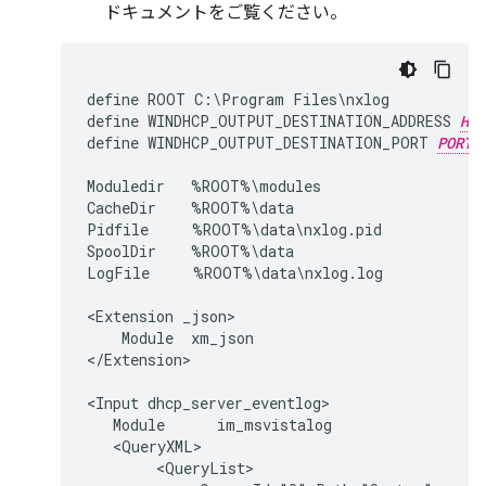
ドキュメントをご覧ください。
define ROOT C:\Program Files\nxlog

define WINDHCP_OUTPUT_DESTINATION_ADDRESS 
HOS
define WINDHCP_OUTPUT_DESTINATION_PORT 
PORT
Moduledir   %ROOT%\modules

CacheDir    %ROOT%\data

Pidfile     %ROOT%\data\nxlog.pid

SpoolDir    %ROOT%\data

LogFile     %ROOT%\data\nxlog.log

<Extension _json>

    Module  xm_json

</Extension>

<Input dhcp_server_eventlog>

   Module      im_msvistalog

   <QueryXML>

        <QueryList>
