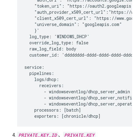
    "token_uri": "https://oauth2.googleapis.co
    "auth_provider_x509_cert_url":"https://www
    "client_x509_cert_url": "https://www.goog
    "universe_domain": "googleapis.com"

    }'

  log_type: 'WINDOWS_DHCP'

  override_log_type: false

  raw_log_field: body

  customer_id: 'dddddddd-dddd-dddd-dddd-dddddd
service:

  pipelines:

    logs/dhcp:

      receivers:

        - windowseventlog/dhcp_server_admin

        - windowseventlog/dhcp_server_notifica
        - windowseventlog/dhcp_server_operatio
    processors: [batch]

PRIVATE_KEY_ID
、
PRIVATE_KEY