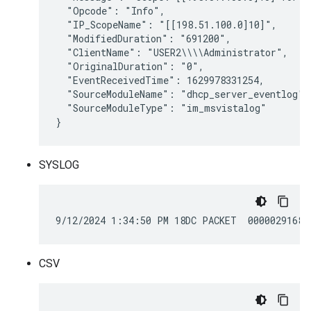
  "Opcode": "Info",

  "IP_ScopeName": "[[198.51.100.0]10]",

  "ModifiedDuration": "691200",

  "ClientName": "USER2\\\\Administrator",

  "OriginalDuration": "0",

  "EventReceivedTime": 1629978331254,

  "SourceModuleName": "dhcp_server_eventlog",

  "SourceModuleType": "im_msvistalog"

SYSLOG
CSV