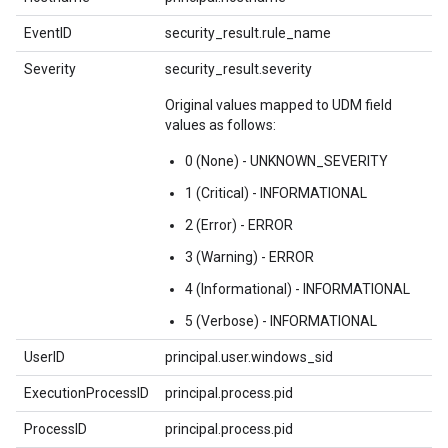
EventID
security_result.rule_name
Severity
security_result.severity
Original values mapped to UDM field
values as follows:
0 (None) - UNKNOWN_SEVERITY
1 (Critical) - INFORMATIONAL
2 (Error) - ERROR
3 (Warning) - ERROR
4 (Informational) - INFORMATIONAL
5 (Verbose) - INFORMATIONAL
UserID
principal.user.windows_sid
ExecutionProcessID
principal.process.pid
ProcessID
principal.process.pid