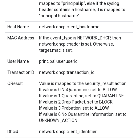
mapped to "principal.ip", else if the syslog
header contains a hostname, it is mapped to
"principal.hostname".
Host Name
network.dhcp.client_hostname
MAC Address
If the event_type is NETWORK_DHCP, then
network.dhcp.chaddr is set. Otherwise,
target.mac is set.
User Name
principal.user.userid
TransactionID
network.dhcp.transaction_id
QResult
Value is mapped to the security_result.action
If value is 0:NoQuarantine, set to ALLOW
If value is 1:Quarantine, set to QUARANTINE
If value is 2:Drop Packet, set to BLOCK
If value is 3:Probation, set to ALLOW
If value is 6:No Quarantine Information, set to
UNKNOWN_ACTION
Dhcid
network.dhcp.client_identifier