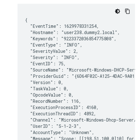
{

  "EventTime": 1629978331254,

  "Hostname": "user238.dummy2.local",

  "Keywords": "9223372036854775808",

  "EventType": "INFO",

  "SeverityValue": 2,

  "Severity": "INFO",

  "EventID": 75,

  "SourceName": "Microsoft-Windows-DHCP-Server
  "ProviderGuid": "{6D64F02C-A125-4DAC-9A01-F
  "Version": 0,

  "TaskValue": 0,

  "OpcodeValue": 0,

  "RecordNumber": 116,

  "ExecutionProcessID": 4160,

  "ExecutionThreadID": 4892,

  "Channel": "Microsoft-Windows-Dhcp-Server/Op
  "UserID": "S-1-2-3",

  "AccountType": "Unknown",

  "Message": "Scope: [[198.51.100.0]10] for I