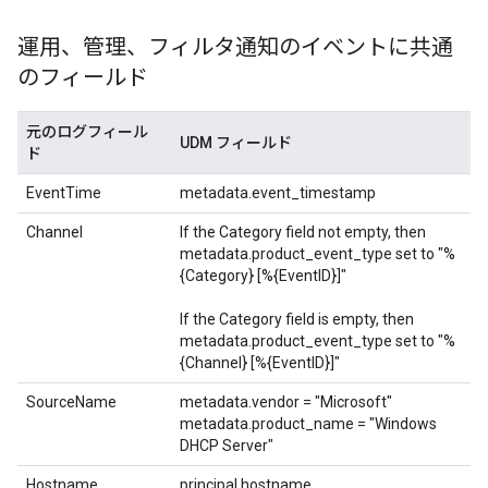
運用、管理、フィルタ通知のイベントに共通
のフィールド
元のログフィール
UDM フィールド
ド
EventTime
metadata.event_timestamp
Channel
If the Category field not empty, then
metadata.product_event_type set to "%
{Category} [%{EventID}]"
If the Category field is empty, then
metadata.product_event_type set to "%
{Channel} [%{EventID}]"
SourceName
metadata.vendor = "Microsoft"
metadata.product_name = "Windows
DHCP Server"
Hostname
principal.hostname