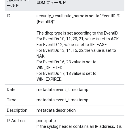
UDM フィールド
ールド
ID
security_result.rule_name is set to "EventID: %
{EventID}"
The dhcp.type is set according to the EventID:
For EventIDs 10, 11, 20, 21, value is set to ACK.
For EventID 12, value is set to RELEASE.
For EventIDs 13, 14, 15, 22 the value is set to
NAK.
For EventIDs 16, 23 value is set to
WIN_DELETED.
For EventIDs 17, 18 value is set to
WIN_EXPIRED.
Date
metadata.event_timestamp
Time
metadata.event_timestamp
Description
metadata.description
IP Address
principal.ip
If the syslog header contains an IP address, it is