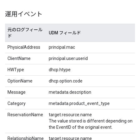
運用イベント
元のログフィール
UDM フィールド
ド
PhysicalAddress
principal.mac
ClientName
principal.user.userid
HWType
dhcp.htype
OptionName
dhcp.option.code
Message
metadata.description
Category
metadata.product_event_type
ReservationName
target.resource.name
The value stored is different depending on
the EventID of the original event.
RelationshipName
target.resource.name