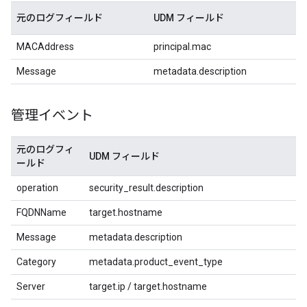
元のログフィールド
UDM フィールド
MACAddress
principal.mac
Message
metadata.description
管理イベント
元のログフィ
UDM フィールド
ールド
operation
security_result.description
FQDNName
target.hostname
Message
metadata.description
Category
metadata.product_event_type
Server
target.ip / target.hostname