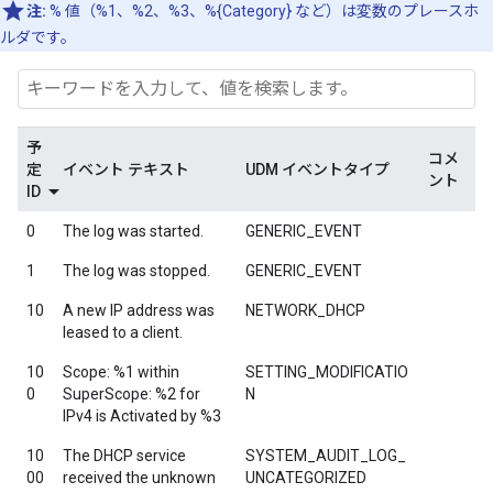
注:
% 値（%1、%2、%3、%{Category} など）は変数のプレースホ
ルダです。
予
コメ
定
イベント テキスト
UDM イベントタイプ
ント
ID
0
The log was started.
GENERIC_EVENT
1
The log was stopped.
GENERIC_EVENT
10
A new IP address was
NETWORK_DHCP
leased to a client.
10
Scope: %1 within
SETTING_MODIFICATIO
0
SuperScope: %2 for
N
IPv4 is Activated by %3
10
The DHCP service
SYSTEM_AUDIT_LOG_
00
received the unknown
UNCATEGORIZED