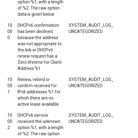
option %1, with a length
of %2. The raw option
data is given below
10
DHCPv6 confirmation
SYSTEM_AUDIT_LOG_
00
has been declined
UNCATEGORIZED
0
because the address
was not appropriate to
the link or DHCPv6
renew request has a
Zero lifetime for Client
Address %1
10
Renew, rebind or
SYSTEM_AUDIT_LOG_
00
confirm received for
UNCATEGORIZED
1
IPv6 addresses %1 for
which there are no
active lease available
10
DHCPv6 service
SYSTEM_AUDIT_LOG_
00
received the unknown
UNCATEGORIZED
2
option %1, with a length
of %2. The raw option