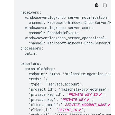
receivers:

  windowseventlog/dhcp_server_notification:

    channel: Microsoft-Windows-Dhcp-Server/Fil
  windowseventlog/dhcp_server_admin:

    channel: DhcpAdminEvents

  windowseventlog/dhcp_server_operational:

    channel: Microsoft-Windows-Dhcp-Server/Ope
processors:

  batch:

exporters:

  chronicle/dhcp:

    endpoint: https://malachiteingestion-pa.go
    creds: '{

    "type": "service_account",

    "project_id": "malachite-projectname",

    "private_key_id": `
PRIVATE_KEY_ID
`,

    "private_key": `
PRIVATE_KEY
`,

    "client_email":"`
SERVICE_ACCOUNT_NAME
`
    "client_id": `
CLIENT_ID
`,

    "auth_uri": "https://accounts.google.com/o