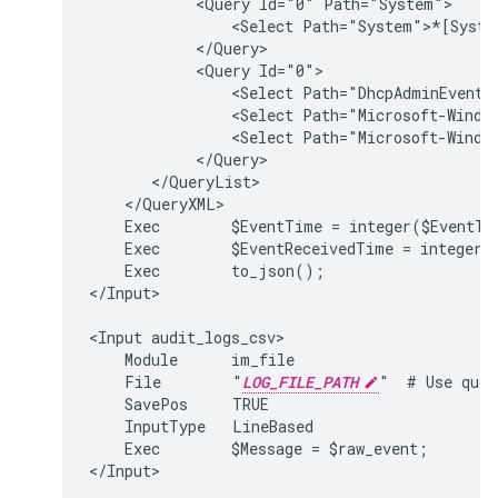
            <Query Id="0" Path="System">

                <Select Path="System">*[Syste
            </Query>

            <Query Id="0">

                <Select Path="DhcpAdminEvents"
                <Select Path="Microsoft-Window
                <Select Path="Microsoft-Window
            </Query>

       </QueryList>

    </QueryXML>

    Exec        $EventTime = integer($EventTim
    Exec        $EventReceivedTime = integer($
    Exec        to_json();

</Input>

<Input audit_logs_csv>

    Module      im_file

    File        "
LOG_FILE_PATH
"  # Use quot
    SavePos     TRUE

    InputType   LineBased

    Exec        $Message = $raw_event;

</Input>
