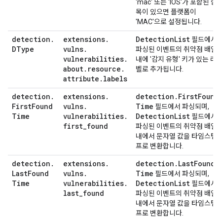
'mac' 또는 'IOS'가 포함된 항
목이 있으면 플랫폼이
'MAC'으로 설정됩니다.
detection
.
extensions
.
Detection
List
필드에서
DType
vulns
.
파싱된 이벤트의 취약점 배열
vulnerabilities
.
내에 '감지 유형' 키가 있는 라
about
.
resource
.
벨로 추가됩니다.
attribute
.
labels
detection
.
extensions
.
detection
.
First
Found
First
Found
vulns
.
Time
필드에서 파싱되며,
Time
vulnerabilities
.
Detection
List
필드에서
first
_
found
파싱된 이벤트의 취약점 배열
내에서 문자열 값을 타임스탬
프로 변환합니다.
detection
.
extensions
.
detection
.
Last
Found
Last
Found
vulns
.
Time
필드에서 파싱되며,
Time
vulnerabilities
.
Detection
List
필드에서
last
_
found
파싱된 이벤트의 취약점 배열
내에서 문자열 값을 타임스탬
프로 변환합니다.