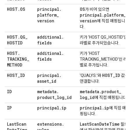
HOST
.
OS
principal
.
OS
가 비어 있으면
platform
_
principal
.
platform
_
version
version
에 직접 매핑됩니
다.
HOST
.
QG
_
additional
.
키가 'HOST QG_HOSTID'인
HOSTID
fields
라벨로 추가되었습니다.
HOST
.
additional
.
키가 'HOST
TRACKING
_
fields
TRACKING_METHOD'인 라
METHOD
벨로 추가됩니다.
HOST
_
ID
principal
.
HOST
_
ID
'QUALYS:'와
값을
asset
_
id
연결합니다.
ID
metadata
.
metadata
.
product
_
product
_
log
_
id
log
_
id
에 직접 매핑됩니다.
IP
principal
.
ip
principal
.
ip
에 직접 매
핑됩니다.
Last
Scan
extensions
.
Last
Scan
Date
Time
필드
Date
Time
vulns
.