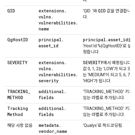
다.
QID
extensions
.
QID
'QID: '와
값을 연결합니
vulns
.
다.
vulnerabilities
.
name
Qg
Host
ID
principal
.
principal
.
asset
_
id
을
asset
_
id
'Host Id:%{QgHostID}'로 설
정합니다.
SEVERITY
extensions
.
SEVERITY
에서 매핑됩니다.
vulns
.
값 0, 1, 2는 'LOW'가 되고 3, 4
vulnerabilities
.
는 'MEDIUM'이 되고 5, 6, 7은
severity
'HIGH'가 됩니다.
TRACKING
_
additional
.
'TRACKING_METHOD' 키가
METHOD
fields
있는 라벨로 추가됩니다.
Tracking
additional
.
'TRACKING_METHOD' 키가
Method
fields
있는 라벨로 추가됩니다.
metadata
.
해당 사항 없음
'Qualys'로 하드코딩됨
vendor
_
name