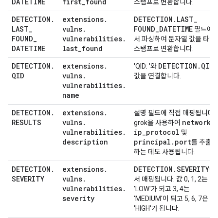
DATETIME
first
_
found
스탬프로 변환합니다.
DETECTION
.
extensions
.
DETECTION
.
LAST
_
LAST
_
vulns
.
FOUND
_
DATETIME
필드에
FOUND
_
vulnerabilities
.
서 파싱하여 문자열 값을 타임
DATETIME
last
_
found
스탬프로 변환합니다.
DETECTION
.
extensions
.
DETECTION
.
QID
'QID: '와
QID
vulns
.
값을 연결합니다.
vulnerabilities
.
name
DETECTION
.
extensions
.
설명 필드에 직접 매핑됩니다.
RESULTS
vulns
.
network
.
grok을 사용하여
vulnerabilities
.
ip
_
protocol
및
description
principal
.
port
를 추출
하는 데도 사용됩니다.
DETECTION
.
extensions
.
DETECTION
.
SEVERITY
에
SEVERITY
vulns
.
서 매핑됩니다. 값 0, 1, 2는
vulnerabilities
.
'LOW'가 되고 3, 4는
severity
'MEDIUM'이 되고 5, 6, 7은
'HIGH'가 됩니다.