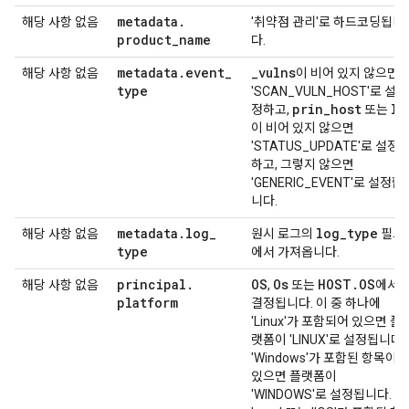
metadata
.
해당 사항 없음
'취약점 관리'로 하드코딩됩니
product
_
name
다.
metadata
.
event
_
_
vulns
해당 사항 없음
이 비어 있지 않으면
type
'SCAN_VULN_HOST'로 설
prin
_
host
IP
정하고,
또는
이 비어 있지 않으면
'STATUS_UPDATE'로 설정
하고, 그렇지 않으면
'GENERIC_EVENT'로 설정합
니다.
metadata
.
log
_
log
_
type
해당 사항 없음
원시 로그의
필드
type
에서 가져옵니다.
principal
.
OS
Os
HOST
.
OS
해당 사항 없음
,
또는
에서
platform
결정됩니다. 이 중 하나에
'Linux'가 포함되어 있으면 플
랫폼이 'LINUX'로 설정됩니다.
'Windows'가 포함된 항목이
있으면 플랫폼이
'WINDOWS'로 설정됩니다.