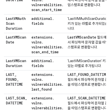
에서 파싱하여 문자열 값을 타
vulnerabilities
.
임스탬프로 변환합니다.
scan
_
start
_
time
Last
VMAuth
additional
.
'LastVMAuthScanDuration'
Scan
fields
키가 있는 라벨로 추가되었습
Duration
니다.
Last
VMScan
extensions
.
Last
VMScan
Date
필드에
Date
vulns
.
서 파싱하여 문자열 값을 타임
vulnerabilities
.
스탬프로 변환합니다.
scan
_
end
_
time
Last
VMScan
additional
.
'LastVMScanDuration' 키가
Duration
fields
있는 라벨로 추가됩니다.
LAST
_
extensions
.
LAST
_
FOUND
_
DATETIME
FOUND
_
vulns
.
필드에서 파싱하여 문자열 값
DATETIME
vulnerabilities
.
을 타임스탬프로 변환합니다.
last
_
found
LAST
_
SCAN
_
extensions
.
LAST
_
SCAN
_
DATETIME
DATETIME
vulns
.
필드에서 파싱하여 문자열 값
vulnerabilities
.
을 타임스탬프로 변환합니다.