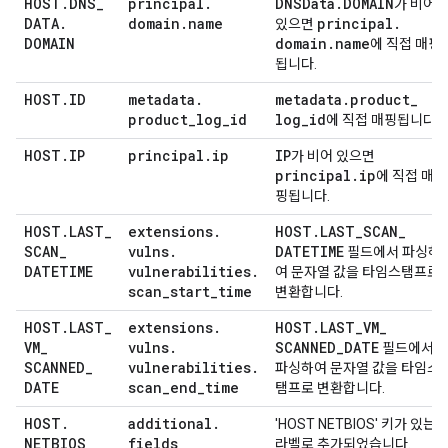
HOST
.
DNS
_
principal
.
DNSData
.
DOMAIN
가 비어
DATA
.
domain
.
name
principal
.
있으면
DOMAIN
domain
.
name
에 직접 매핑
됩니다.
HOST
.
ID
metadata
.
metadata
.
product
_
product
_
log
_
id
log
_
id
에 직접 매핑됩니다.
HOST
.
IP
principal
.
ip
IP
가 비어 있으면
principal
.
ip
에 직접 매
핑됩니다.
HOST
.
LAST
_
extensions
.
HOST
.
LAST
_
SCAN
_
SCAN
_
vulns
.
DATETIME
필드에서 파싱하
DATETIME
vulnerabilities
.
여 문자열 값을 타임스탬프로
scan
_
start
_
time
변환합니다.
HOST
.
LAST
_
extensions
.
HOST
.
LAST
_
VM
_
VM
_
vulns
.
SCANNED
_
DATE
필드에서
SCANNED
_
vulnerabilities
.
파싱하여 문자열 값을 타임스
DATE
scan
_
end
_
time
탬프로 변환합니다.
HOST
.
additional
.
'HOST NETBIOS' 키가 있는
NETBIOS
fields
라벨로 추가되었습니다.