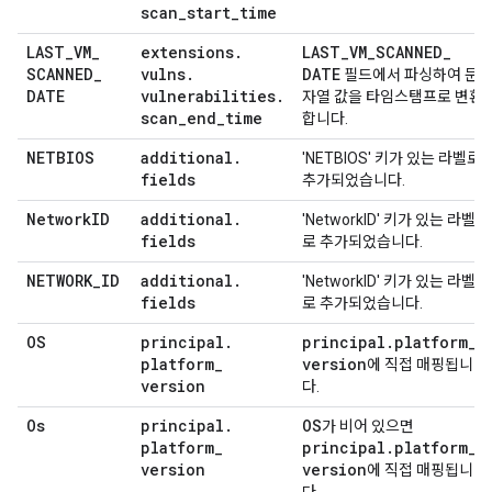
scan
_
start
_
time
LAST
_
VM
_
extensions
.
LAST
_
VM
_
SCANNED
_
SCANNED
_
vulns
.
DATE
필드에서 파싱하여 문
DATE
vulnerabilities
.
자열 값을 타임스탬프로 변환
scan
_
end
_
time
합니다.
NETBIOS
additional
.
'NETBIOS' 키가 있는 라벨로
fields
추가되었습니다.
Network
ID
additional
.
'NetworkID' 키가 있는 라벨
fields
로 추가되었습니다.
NETWORK
_
ID
additional
.
'NetworkID' 키가 있는 라벨
fields
로 추가되었습니다.
OS
principal
.
principal
.
platform
_
platform
_
version
에 직접 매핑됩니
version
다.
Os
principal
.
OS
가 비어 있으면
platform
_
principal
.
platform
_
version
version
에 직접 매핑됩니