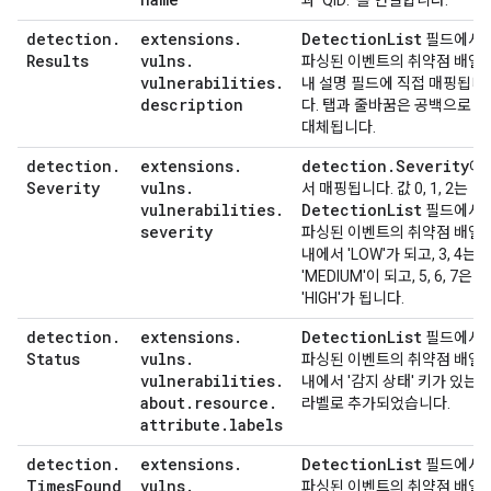
과 'QID: '를 연결합니다.
detection
.
extensions
.
Detection
List
필드에서
Results
vulns
.
파싱된 이벤트의 취약점 배열
vulnerabilities
.
내 설명 필드에 직접 매핑됩니
description
다. 탭과 줄바꿈은 공백으로
대체됩니다.
detection
.
extensions
.
detection
.
Severity
에
Severity
vulns
.
서 매핑됩니다. 값 0, 1, 2는
vulnerabilities
.
Detection
List
필드에서
severity
파싱된 이벤트의 취약점 배열
내에서 'LOW'가 되고, 3, 4는
'MEDIUM'이 되고, 5, 6, 7은
'HIGH'가 됩니다.
detection
.
extensions
.
Detection
List
필드에서
Status
vulns
.
파싱된 이벤트의 취약점 배열
vulnerabilities
.
내에서 '감지 상태' 키가 있는
about
.
resource
.
라벨로 추가되었습니다.
attribute
.
labels
detection
.
extensions
.
Detection
List
필드에서
Times
Found
vulns
.
파싱된 이벤트의 취약점 배열