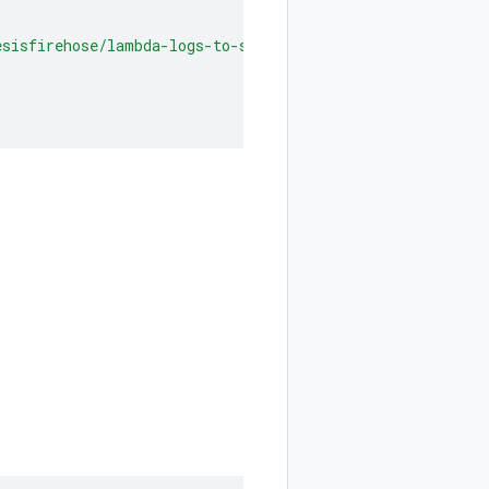
sisfirehose/lambda-logs-to-secops:log-stream:*"