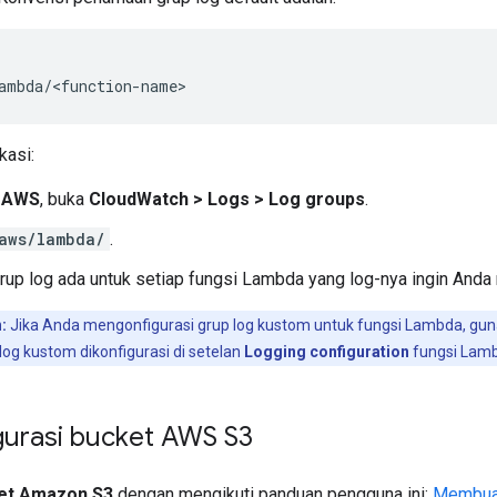
kasi:
 AWS
, buka
CloudWatch
>
Logs
>
Log groups
.
aws/lambda/
.
rup log ada untuk setiap fungsi Lambda yang log-nya ingin Anda
:
Jika Anda mengonfigurasi grup log kustom untuk fungsi Lambda, gun
og kustom dikonfigurasi di setelan
Logging configuration
fungsi Lam
urasi bucket AWS S3
et Amazon S3
dengan mengikuti panduan pengguna ini:
Membua