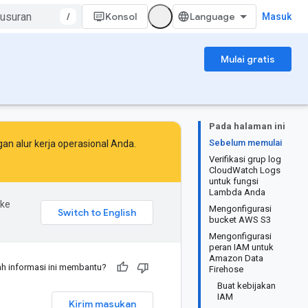
/
Konsol
Masuk
Mulai gratis
Pada halaman ini
Sebelum memulai
an alur kerja operasional Anda.
Verifikasi grup log
CloudWatch Logs
untuk fungsi
Lambda Anda
 ke
Mengonfigurasi
bucket AWS S3
Mengonfigurasi
peran IAM untuk
Amazon Data
h informasi ini membantu?
Firehose
Buat kebijakan
IAM
Kirim masukan