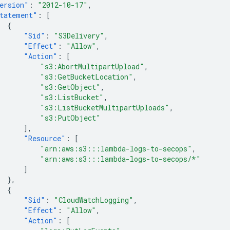
ersion"
:
"2012-10-17"
,
tatement"
:
[
{
"Sid"
:
"S3Delivery"
,
"Effect"
:
"Allow"
,
"Action"
:
[
"s3:AbortMultipartUpload"
,
"s3:GetBucketLocation"
,
"s3:GetObject"
,
"s3:ListBucket"
,
"s3:ListBucketMultipartUploads"
,
"s3:PutObject"
],
"Resource"
:
[
"arn:aws:s3:::lambda-logs-to-secops"
,
"arn:aws:s3:::lambda-logs-to-secops/*"
]
},
{
"Sid"
:
"CloudWatchLogging"
,
"Effect"
:
"Allow"
,
"Action"
:
[