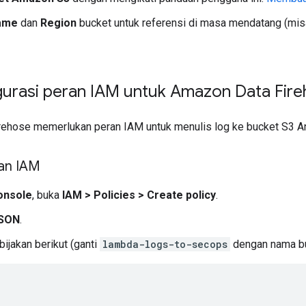
ame
dan
Region
bucket untuk referensi di masa mendatang (mis
urasi peran IAM untuk Amazon Data Fir
ehose memerlukan peran IAM untuk menulis log ke bucket S3 A
kan IAM
onsole
, buka
IAM
>
Policies
>
Create policy
.
SON
.
ijakan berikut (ganti
lambda-logs-to-secops
dengan nama bu