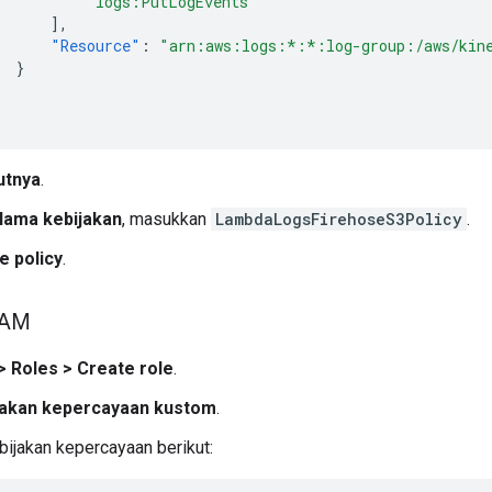
"logs:PutLogEvents"
],
"Resource"
:
"arn:aws:logs:*:*:log-group:/aws/kine
}
utnya
.
Nama kebijakan
, masukkan
LambdaLogsFirehoseS3Policy
.
e policy
.
IAM
>
Roles
>
Create role
.
jakan kepercayaan kustom
.
ijakan kepercayaan berikut: