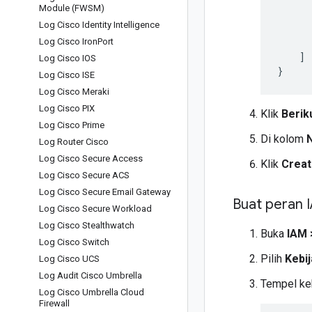
Module (FWSM)
Log Cisco Identity Intelligence
Log Cisco Iron
Port
]
Log Cisco IOS
}
Log Cisco ISE
Log Cisco Meraki
Log Cisco PIX
Klik
Berik
Log Cisco Prime
Di kolom
Log Router Cisco
Log Cisco Secure Access
Klik
Creat
Log Cisco Secure ACS
Log Cisco Secure Email Gateway
Buat peran 
Log Cisco Secure Workload
Log Cisco Stealthwatch
Buka
IAM
Log Cisco Switch
Pilih
Kebi
Log Cisco UCS
Log Audit Cisco Umbrella
Tempel keb
Log Cisco Umbrella Cloud
Firewall