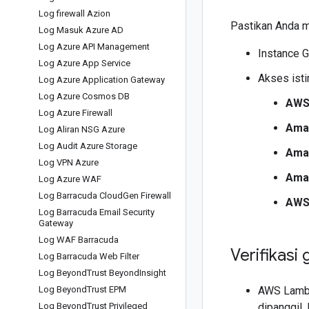
Log firewall Azion
Pastikan Anda me
Log Masuk Azure AD
Log Azure API Management
Instance 
Log Azure App Service
Akses ist
Log Azure Application Gateway
Log Azure Cosmos DB
AWS
Log Azure Firewall
Ama
Log Aliran NSG Azure
Log Audit Azure Storage
Ama
Log VPN Azure
Ama
Log Azure WAF
Log Barracuda Cloud
Gen Firewall
AWS
Log Barracuda Email Security
Gateway
Log WAF Barracuda
Verifikasi
Log Barracuda Web Filter
Log Beyond
Trust Beyond
Insight
Log Beyond
Trust EPM
AWS Lambd
Log Beyond
Trust Privileged
dipanggil.