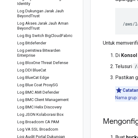
Identity
Log Dukungan Jarak Jauh
Beyond
Trust
Log Akses Jarak Jauh Aman
Beyond
Trust
Log Big Switch Big
Cloud
Fabric
Untuk memverifi
Log Bitdefender
Log peristiwa Bitwarden
Di
Konsol
Enterprise
Log Blox
One Threat Defense
Telusuri
/
Log DDI Blue
Cat
Pastikan g
Log Blue
Cat Edge
Log Blue Coat Proxy
SG
Catatan
Log BMC AMI Defender
Nama grup l
Log BMC Client Management
Log BMC Helix Discovery
Log JSON Kolaborasi Box
Mengonfig
Log Broadcom CA PAM
Log VA SSL Broadcom
Log Audit Portal Dukungan
Buat
buck