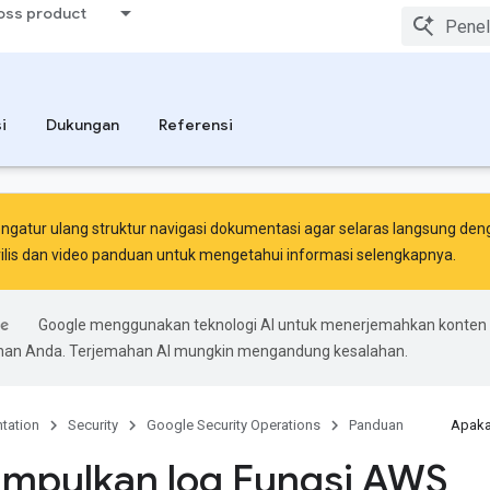
ross product
i
Dukungan
Referensi
ngatur ulang struktur navigasi dokumentasi agar selaras langsung deng
ilis
dan
video panduan
untuk mengetahui informasi selengkapnya.
Google menggunakan teknologi AI untuk menerjemahkan konten
ihan Anda. Terjemahan AI mungkin mengandung kesalahan.
tation
Security
Google Security Operations
Panduan
Apaka
mpulkan log Fungsi AWS