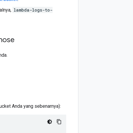
alnya,
lambda-logs-to-
ehose
nda.
cket Anda yang sebenarnya):