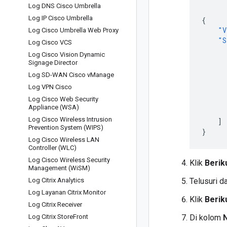
Log DNS Cisco Umbrella
Log IP Cisco Umbrella
{
"V
Log Cisco Umbrella Web Proxy
"S
Log Cisco VCS
Log Cisco Vision Dynamic
Signage Director
Log SD-WAN Cisco v
Manage
Log VPN Cisco
Log Cisco Web Security
Appliance (WSA)
Log Cisco Wireless Intrusion
]
Prevention System (WIPS)
}
Log Cisco Wireless LAN
Controller (WLC)
Log Cisco Wireless Security
Klik
Berik
Management (Wi
SM)
Log Citrix Analytics
Telusuri da
Log Layanan Citrix Monitor
Klik
Berik
Log Citrix Receiver
Log Citrix Store
Front
Di kolom