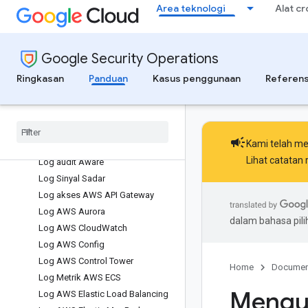
Log Audit Admin Atlassian Cloud
Area teknologi
Alat c
Log Atlassian Confluence
Log Atlassian Jira
Log BOTsink Attivo Networks
Google Security Operations
Log Auth0
Ringkasan
Panduan
Kasus penggunaan
Referens
Log Automation Anywhere
Log Avatier
Log Avaya Aura
Log Avigilon Access Control
campaign
Kami telah me
Manager
Lihat
catatan r
Log audit Aware
Log Sinyal Sadar
Log akses AWS API Gateway
Log AWS Aurora
dalam bahasa pil
Log AWS Cloud
Watch
Log AWS Config
Log AWS Control Tower
Home
Documen
Log Metrik AWS ECS
Mengu
Log AWS Elastic Load Balancing