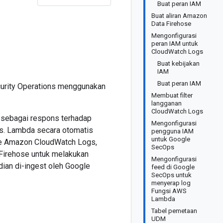
Buat peran IAM
Buat aliran Amazon
Data Firehose
Mengonfigurasi
peran IAM untuk
CloudWatch Logs
Buat kebijakan
IAM
Buat peran IAM
urity Operations menggunakan
Membuat filter
langganan
CloudWatch Logs
 sebagai respons terhadap
Mengonfigurasi
s. Lambda secara otomatis
pengguna IAM
untuk Google
) ke Amazon CloudWatch Logs,
SecOps
 Firehose untuk melakukan
Mengonfigurasi
ian di-ingest oleh Google
feed di Google
SecOps untuk
menyerap log
Fungsi AWS
Lambda
Tabel pemetaan
UDM