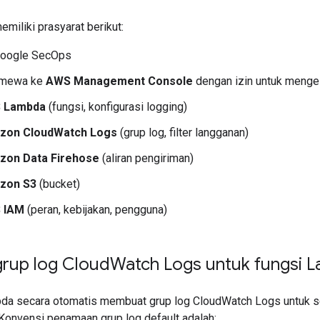
miliki prasyarat berikut:
Google SecOps
imewa ke
AWS Management Console
dengan izin untuk mengel
 Lambda
(fungsi, konfigurasi logging)
zon CloudWatch Logs
(grup log, filter langganan)
zon Data Firehose
(aliran pengiriman)
zon S3
(bucket)
 IAM
(peran, kebijakan, pengguna)
 grup log Cloud
Watch Logs untuk fungsi 
a secara otomatis membuat grup log CloudWatch Logs untuk set
 Konvensi penamaan grup log default adalah: