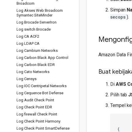
Broadcom
Simpan
N
Log Akses Web Broadcom
Symantec Site
Minder
secops
).
Log Brocade Server
Iron
Log switch Brocade
Log CA ACF2
Mengonfig
Log LDAP CA
Log Cambium Networks
Amazon Data Fir
Log Carbon Black App Control
Log Carbon Black EDR
Buat kebija
Log Cato Networks
Log Censys
Di
AWS C
Log IOC Centripetal Networks
Log Cequence Bot Defense
Pilih tab
J
Log Audit Check Point
Tempel keb
Log Check Point EDR
Log firewall Check Point
Log Check Point Harmony
Log Check Point Smart
Defense
{