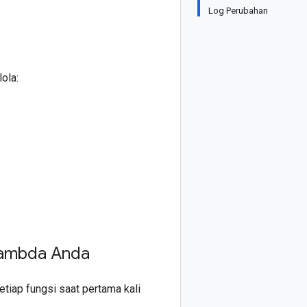
Log Perubahan
ola:
Lambda Anda
iap fungsi saat pertama kali