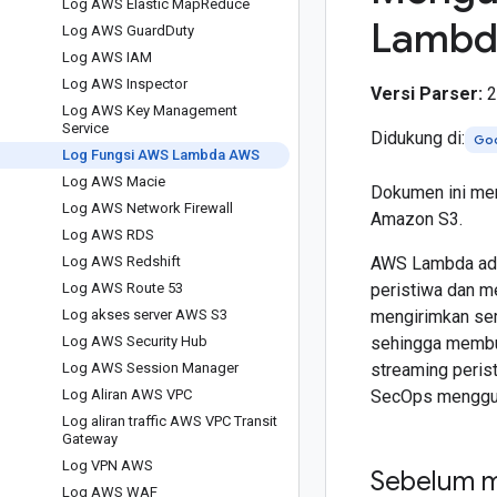
Log AWS Elastic Map
Reduce
Lambd
Log AWS Guard
Duty
Log AWS IAM
Log AWS Inspector
Versi Parser:
2
Log AWS Key Management
Service
Didukung di:
Go
Log Fungsi AWS Lambda AWS
Log AWS Macie
Dokumen ini me
Log AWS Network Firewall
Amazon S3.
Log AWS RDS
Log AWS Redshift
AWS Lambda ada
Log AWS Route 53
peristiwa dan m
Log akses server AWS S3
mengirimkan sem
Log AWS Security Hub
sehingga membua
Log AWS Session Manager
streaming peris
Log Aliran AWS VPC
SecOps menggu
Log aliran traffic AWS VPC Transit
Gateway
Log VPN AWS
Sebelum 
Log AWS WAF