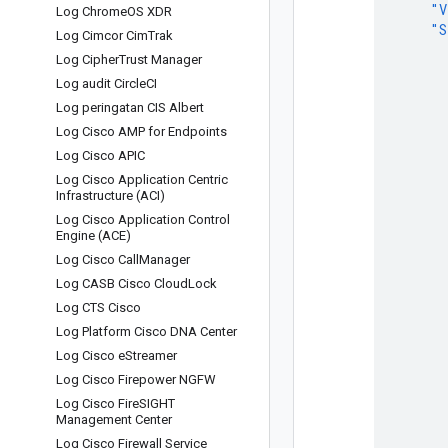
"V
Log Chrome
OS XDR
"S
Log Cimcor Cim
Trak
Log Cipher
Trust Manager
Log audit Circle
CI
Log peringatan CIS Albert
Log Cisco AMP for Endpoints
Log Cisco APIC
Log Cisco Application Centric
Infrastructure (ACI)
Log Cisco Application Control
Engine (ACE)
Log Cisco Call
Manager
Log CASB Cisco Cloud
Lock
Log CTS Cisco
Log Platform Cisco DNA Center
Log Cisco e
Streamer
Log Cisco Firepower NGFW
Log Cisco Fire
SIGHT
Management Center
Log Cisco Firewall Service