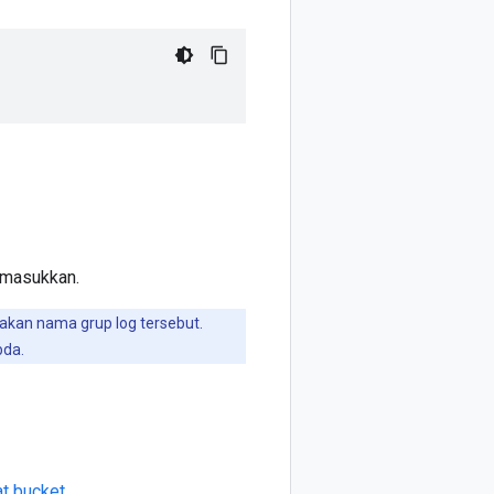
 masukkan.
akan nama grup log tersebut.
bda.
t bucket
.