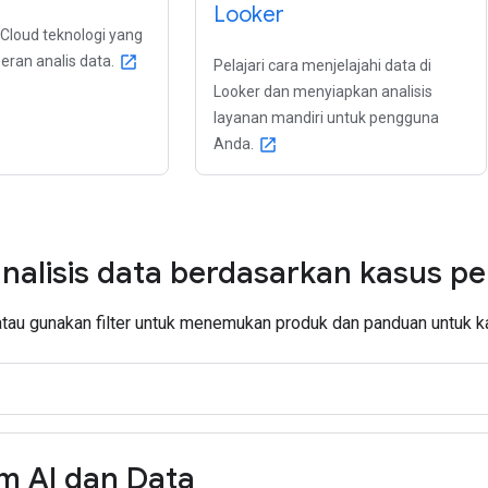
Looker
 Cloud teknologi yang
eran analis data.
open_in_new
Pelajari cara menjelajahi data di
Looker dan menyiapkan analisis
layanan mandiri untuk pengguna
Anda.
open_in_new
nalisis data berdasarkan kasus 
atau gunakan filter untuk menemukan produk dan panduan untuk
rm AI dan Data