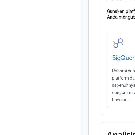
Gunakan plat
Anda menguba
Big
Quer
Pahami da
platform da
sepenuhnya 
dengan mach
bawaan.
Analisi