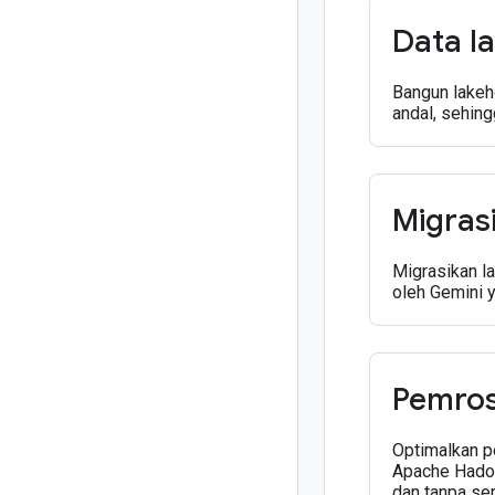
Data l
Bangun lakeh
andal, sehin
Migras
Migrasikan l
oleh Gemini 
Pemros
Optimalkan p
Apache Hadoo
dan tanpa s