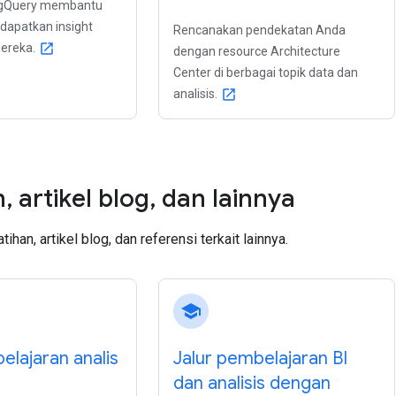
BigQuery membantu
dapatkan insight
Rencanakan pendekatan Anda
ereka.
open_in_new
dengan resource Architecture
Center di berbagai topik data dan
analisis.
open_in_new
n
,
artikel blog
,
dan lainnya
ihan, artikel blog, dan referensi terkait lainnya.
school
elajaran analis
Jalur pembelajaran BI
dan analisis dengan