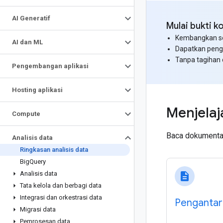
AI Generatif
Mulai bukti k
Kembangkan sol
AI dan ML
Dapatkan pengg
Tanpa tagihan 
Pengembangan aplikasi
Hosting aplikasi
Menjelaj
Compute
Baca dokumentas
Analisis data
Ringkasan analisis data
Big
Query
Analisis data
description
Tata kelola dan berbagi data
Integrasi dan orkestrasi data
Pengantar
Migrasi data
Pemrosesan data