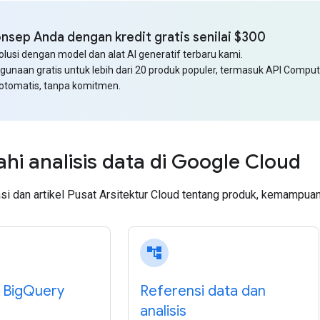
onsep Anda dengan kredit gratis senilai $300
usi dengan model dan alat AI generatif terbaru kami.
unaan gratis untuk lebih dari 20 produk populer, termasuk API Comput
otomatis, tanpa komitmen.
ahi analisis data di Google Cloud
i dan artikel Pusat Arsitektur Cloud tentang produk, kemampuan,
account_tree
 Big‍Query
Referensi data dan
analisis