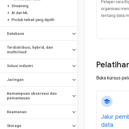
Pelajari cara 
Streaming
organisasi men
AI dan ML
tentang data m
Produk terkait yang dipilih
Database
Terdistribusi
,
hybrid
,
dan
multicloud
Pelatiha
Solusi industri
Buka kursus pelat
Jaringan
Kemampuan observasi dan
pemantauan
school
Keamanan
Jalur pemb
data
Storage