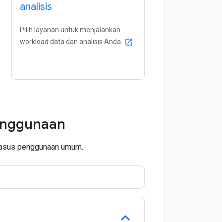
analisis
Pilih layanan untuk menjalankan
workload data dan analisis Anda.
open_in_new
penggunaan
 kasus penggunaan umum.