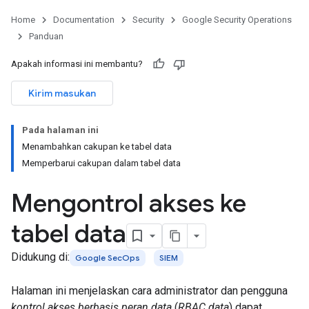
Home
Documentation
Security
Google Security Operations
Panduan
Apakah informasi ini membantu?
Kirim masukan
Pada halaman ini
Menambahkan cakupan ke tabel data
Memperbarui cakupan dalam tabel data
Mengontrol akses ke
tabel data
Didukung di:
Google SecOps
SIEM
Halaman ini menjelaskan cara administrator dan pengguna
kontrol akses berbasis peran data
(
RBAC data
) dapat