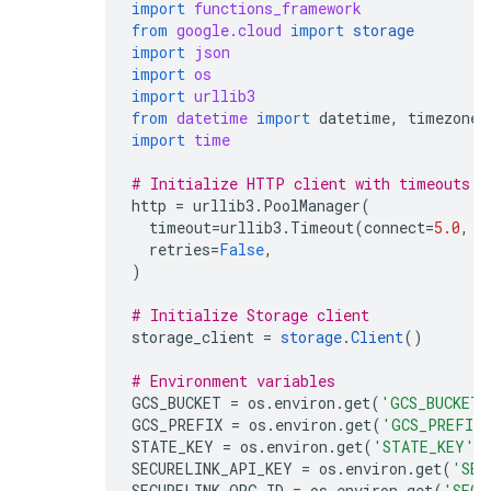
import
functions_framework
from
google.cloud
import
storage
import
json
import
os
import
urllib3
from
datetime
import
datetime
,
timezone
,
import
time
# Initialize HTTP client with timeouts
http
=
urllib3
.
PoolManager
(
timeout
=
urllib3
.
Timeout
(
connect
=
5.0
,
r
retries
=
False
,
)
# Initialize Storage client
storage_client
=
storage
.
Client
()
# Environment variables
GCS_BUCKET
=
os
.
environ
.
get
(
'GCS_BUCKET'
GCS_PREFIX
=
os
.
environ
.
get
(
'GCS_PREFIX
STATE_KEY
=
os
.
environ
.
get
(
'STATE_KEY'
,
SECURELINK_API_KEY
=
os
.
environ
.
get
(
'SEC
SECURELINK_ORG_ID
=
os
.
environ
.
get
(
'SECU