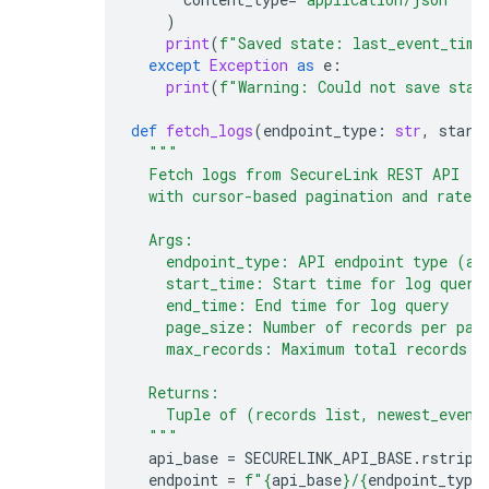
)
print
(
f
"Saved state: last_event_time
except
Exception
as
e
:
print
(
f
"Warning: Could not save stat
def
fetch_logs
(
endpoint_type
:
str
,
start
"""
  Fetch logs from SecureLink REST API
  with cursor-based pagination and rate 
  Args:
    endpoint_type: API endpoint type (au
    start_time: Start time for log query
    end_time: End time for log query
    page_size: Number of records per pag
    max_records: Maximum total records t
  Returns:
    Tuple of (records list, newest_event
  """
api_base
=
SECURELINK_API_BASE
.
rstrip
(
endpoint
=
f
"
{
api_base
}
/
{
endpoint_type