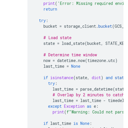
print
(
'Error: Missing required envir
return
try
:
bucket
=
storage_client
.
bucket
(
GCS_B
# Load state
state
=
load_state
(
bucket
,
STATE_KEY
# Determine time window
now
=
datetime
.
now
(
timezone
.
utc
)
last_time
=
None
if
isinstance
(
state
,
dict
)
and
state
try
:
last_time
=
parse_datetime
(
state
# Overlap by 2 minutes to catch 
last_time
=
last_time
-
timedelt
except
Exception
as
e
:
print
(
f
"Warning: Could not parse
if
last_time
is
None
: