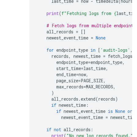
last_time
=
now
-
timedelta
(
hours
=
print
(
f
"Fetching logs from 
{
last_tim
# Fetch logs from multiple endpoints
all_records
=
[]
newest_event_time
=
None
for
endpoint_type
in
[
'audit-logs'
,
records
,
newest_time
=
fetch_logs
(
endpoint_type
=
endpoint_type
,
start_time
=
last_time
,
end_time
=
now
,
page_size
=
PAGE_SIZE
,
max_records
=
MAX_RECORDS
,
)
all_records
.
extend
(
records
)
if
newest_time
:
if
newest_event_time
is
None
or
newest_event_time
=
newest_tim
if
not
all_records
:
print
(
"No new log records found."
)