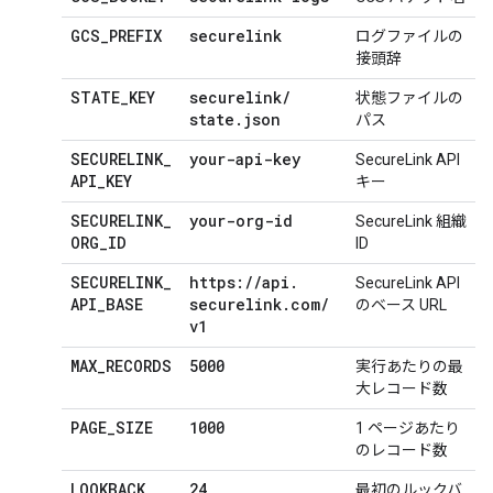
GCS
_
PREFIX
securelink
ログファイルの
接頭辞
STATE
_
KEY
securelink
/
状態ファイルの
state
.
json
パス
SECURELINK
_
your-api-key
SecureLink API
API
_
KEY
キー
SECURELINK
_
your-org-id
SecureLink 組織
ORG
_
ID
ID
SECURELINK
_
https:
/
/
api
.
SecureLink API
API
_
BASE
securelink
.
com
/
のベース URL
v1
MAX
_
RECORDS
5000
実行あたりの最
大レコード数
PAGE
_
SIZE
1000
1 ページあたり
のレコード数
LOOKBACK
_
24
最初のルックバ