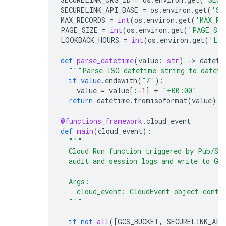
SECURELINK_API_BASE
=
os
.
environ
.
get
(
'SE
MAX_RECORDS
=
int
(
os
.
environ
.
get
(
'MAX_RE
PAGE_SIZE
=
int
(
os
.
environ
.
get
(
'PAGE_SIZ
LOOKBACK_HOURS
=
int
(
os
.
environ
.
get
(
'LOO
def
parse_datetime
(
value
:
str
)
-
> 
dateti
"""Parse ISO datetime string to datet
if
value
.
endswith
(
"Z"
):
value
=
value
[:
-
1
]
+
"+00:00"
return
datetime
.
fromisoformat
(
value
)
@functions_framework
.
cloud_event
def
main
(
cloud_event
):
"""
  Cloud Run function triggered by Pub/Su
  audit and session logs and write to GC
  Args:
    cloud_event: CloudEvent object conta
  """
if
not
all
([
GCS_BUCKET
,
SECURELINK_API