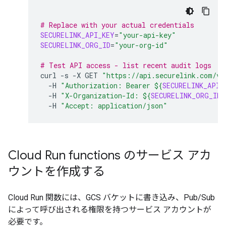
# Replace with your actual credentials
SECURELINK_API_KEY
=
"your-api-key"
SECURELINK_ORG_ID
=
"your-org-id"
# Test API access - list recent audit logs
curl
-s
-X
GET
"https://api.securelink.com/v1
-H
"Authorization: Bearer 
${
SECURELINK_API_
-H
"X-Organization-Id: 
${
SECURELINK_ORG_ID
}
-H
"Accept: application/json"
Cloud Run functions のサービス アカ
ウントを作成する
Cloud Run 関数には、GCS バケットに書き込み、Pub/Sub
によって呼び出される権限を持つサービス アカウントが
必要です。