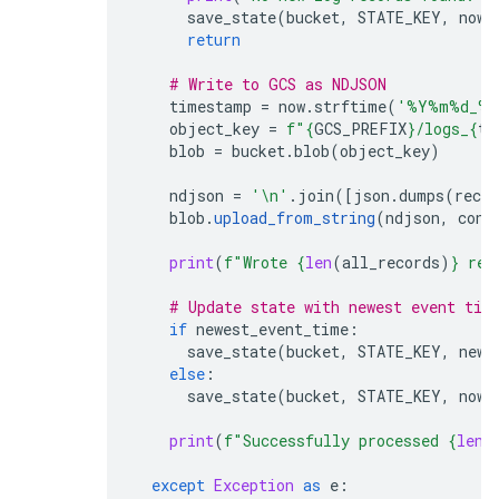
save_state
(
bucket
,
STATE_KEY
,
now
.
return
# Write to GCS as NDJSON
timestamp
=
now
.
strftime
(
'%Y%m
%d
_%H
object_key
=
f
"
{
GCS_PREFIX
}
/logs_
{
ti
blob
=
bucket
.
blob
(
object_key
)
ndjson
=
'
\n
'
.
join
([
json
.
dumps
(
recor
blob
.
upload_from_string
(
ndjson
,
cont
print
(
f
"Wrote 
{
len
(
all_records
)
}
 rec
# Update state with newest event tim
if
newest_event_time
:
save_state
(
bucket
,
STATE_KEY
,
newe
else
:
save_state
(
bucket
,
STATE_KEY
,
now
.
print
(
f
"Successfully processed 
{
len
(
except
Exception
as
e
: