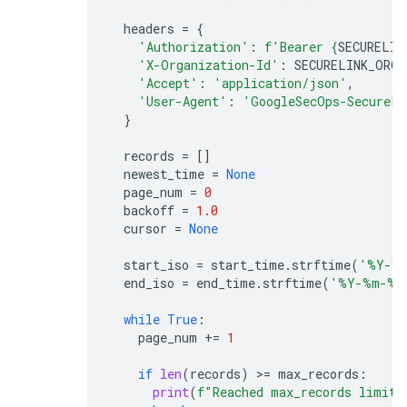
headers
=
{
'Authorization'
:
f
'Bearer 
{
SECURELIN
'X-Organization-Id'
:
SECURELINK_ORG_
'Accept'
:
'application/json'
,
'User-Agent'
:
'GoogleSecOps-SecureLi
}
records
=
[]
newest_time
=
None
page_num
=
0
backoff
=
1.0
cursor
=
None
start_iso
=
start_time
.
strftime
(
'%Y-%
end_iso
=
end_time
.
strftime
(
'%Y-%m-
%d
while
True
:
page_num
+=
1
if
len
(
records
)
 >
=
max_records
:
print
(
f
"Reached max_records limit 