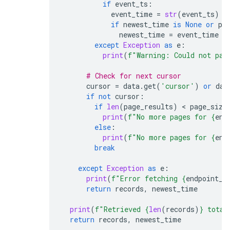
if
event_ts
:
event_time
=
str
(
event_ts
)
if
newest_time
is
None
or
pa
newest_time
=
event_time
except
Exception
as
e
:
print
(
f
"Warning: Could not par
# Check for next cursor
cursor
=
data
.
get
(
'cursor'
)
or
dat
if
not
cursor
:
if
len
(
page_results
)
 < 
page_size
print
(
f
"No more pages for 
{
end
else
:
print
(
f
"No more pages for 
{
end
break
except
Exception
as
e
:
print
(
f
"Error fetching 
{
endpoint_t
return
records
,
newest_time
print
(
f
"Retrieved 
{
len
(
records
)
}
 total
return
records
,
newest_time