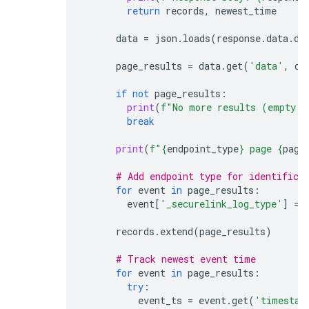
return
records
,
newest_time
data
=
json
.
loads
(
response
.
data
.
de
page_results
=
data
.
get
(
'data'
,
da
if
not
page_results
:
print
(
f
"No more results (empty p
break
print
(
f
"
{
endpoint_type
}
 page 
{
page
# Add endpoint type for identifica
for
event
in
page_results
:
event
[
'_securelink_log_type'
]
=
records
.
extend
(
page_results
)
# Track newest event time
for
event
in
page_results
:
try
:
event_ts
=
event
.
get
(
'timestam