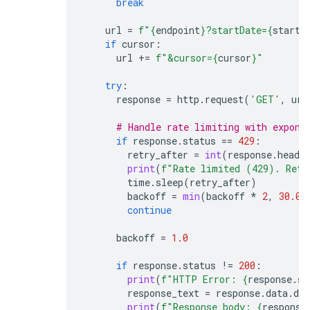
break
url
=
f
"
{
endpoint
}
?startDate=
{
start_
if
cursor
:
url
+=
f
"&cursor=
{
cursor
}
"
try
:
response
=
http
.
request
(
'GET'
,
url
# Handle rate limiting with expone
if
response
.
status
==
429
:
retry_after
=
int
(
response
.
heade
print
(
f
"Rate limited (429). Retr
time
.
sleep
(
retry_after
)
backoff
=
min
(
backoff
*
2
,
30.0
)
continue
backoff
=
1.0
if
response
.
status
!=
200
:
print
(
f
"HTTP Error: 
{
response
.
st
response_text
=
response
.
data
.
dec
print
(
f
"Response body: 
{
response