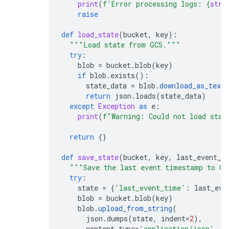
print
(
f
'Error processing logs: 
{
str
(
raise
def
load_state
(
bucket
,
key
):
"""Load state from GCS."""
try
:
blob
=
bucket
.
blob
(
key
)
if
blob
.
exists
():
state_data
=
blob
.
download_as_text
return
json
.
loads
(
state_data
)
except
Exception
as
e
:
print
(
f
"Warning: Could not load stat
return
{}
def
save_state
(
bucket
,
key
,
last_event_t
"""Save the last event timestamp to GC
try
:
state
=
{
'last_event_time'
:
last_eve
blob
=
bucket
.
blob
(
key
)
blob
.
upload_from_string
(
json
.
dumps
(
state
,
indent
=
2
),
content_type
=
'application/json'