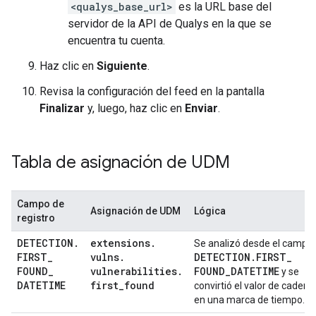
<qualys_base_url>
es la URL base del
servidor de la API de Qualys en la que se
encuentra tu cuenta.
Haz clic en
Siguiente
.
Revisa la configuración del feed en la pantalla
Finalizar
y, luego, haz clic en
Enviar
.
Tabla de asignación de UDM
Campo de
Asignación de UDM
Lógica
registro
DETECTION
.
extensions
.
Se analizó desde el campo
FIRST
_
vulns
.
DETECTION
.
FIRST
_
FOUND
_
vulnerabilities
.
FOUND
_
DATETIME
y se
DATETIME
first
_
found
convirtió el valor de cadena
en una marca de tiempo.