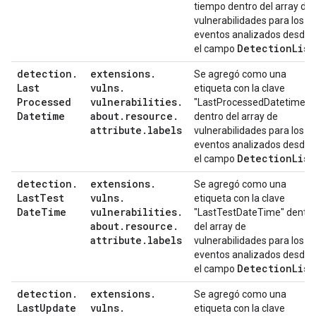
tiempo dentro del array de
vulnerabilidades para los
eventos analizados desde
Detection
List
el campo
detection
.
extensions
.
Se agregó como una
Last
vulns
.
etiqueta con la clave
Processed
vulnerabilities
.
"LastProcessedDatetime"
Datetime
about
.
resource
.
dentro del array de
attribute
.
labels
vulnerabilidades para los
eventos analizados desde
Detection
List
el campo
detection
.
extensions
.
Se agregó como una
Last
Test
vulns
.
etiqueta con la clave
Date
Time
vulnerabilities
.
"LastTestDateTime" dentro
about
.
resource
.
del array de
attribute
.
labels
vulnerabilidades para los
eventos analizados desde
Detection
List
el campo
detection
.
extensions
.
Se agregó como una
Last
Update
vulns
.
etiqueta con la clave