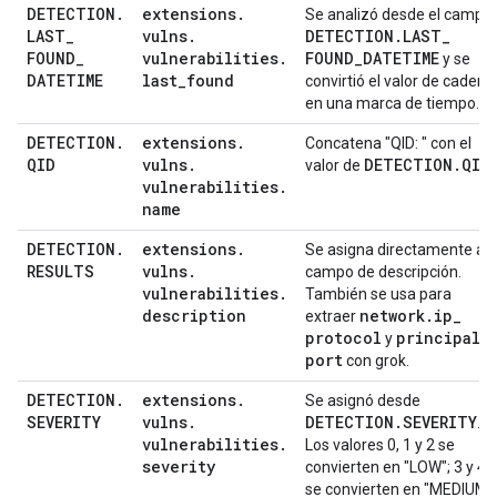
DETECTION
.
extensions
.
Se analizó desde el campo
LAST
_
vulns
.
DETECTION
.
LAST
_
FOUND
_
vulnerabilities
.
FOUND
_
DATETIME
y se
DATETIME
last
_
found
convirtió el valor de cadena
en una marca de tiempo.
DETECTION
.
extensions
.
Concatena "QID: " con el
QID
vulns
.
DETECTION
.
QID
valor de
.
vulnerabilities
.
name
DETECTION
.
extensions
.
Se asigna directamente al
RESULTS
vulns
.
campo de descripción.
vulnerabilities
.
También se usa para
description
network
.
ip
_
extraer
protocol
principal
.
y
port
con grok.
DETECTION
.
extensions
.
Se asignó desde
SEVERITY
vulns
.
DETECTION
.
SEVERITY
.
vulnerabilities
.
Los valores 0, 1 y 2 se
severity
convierten en "LOW"; 3 y 4
se convierten en "MEDIUM";