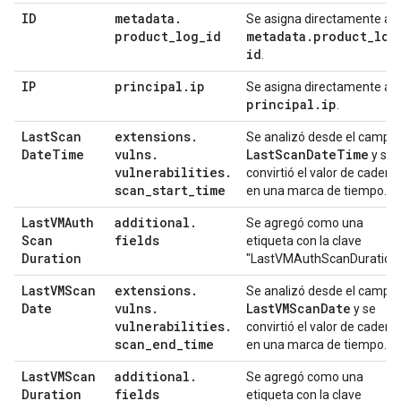
ID
metadata
.
Se asigna directamente a
product
_
log
_
id
metadata
.
product
_
log
id
.
IP
principal
.
ip
Se asigna directamente a
principal
.
ip
.
Last
Scan
extensions
.
Se analizó desde el campo
Date
Time
vulns
.
Last
Scan
Date
Time
y se
vulnerabilities
.
convirtió el valor de cadena
scan
_
start
_
time
en una marca de tiempo.
Last
VMAuth
additional
.
Se agregó como una
Scan
fields
etiqueta con la clave
Duration
"LastVMAuthScanDuration"
Last
VMScan
extensions
.
Se analizó desde el campo
Date
vulns
.
Last
VMScan
Date
y se
vulnerabilities
.
convirtió el valor de cadena
scan
_
end
_
time
en una marca de tiempo.
Last
VMScan
additional
.
Se agregó como una
Duration
fields
etiqueta con la clave