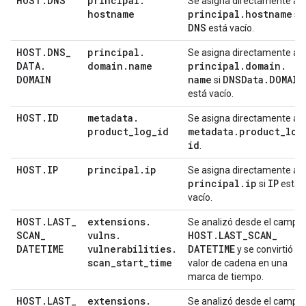
HOST
.
DNS
principal
.
Se asigna directamente a
hostname
principal
.
hostname
si
DNS
está vacío.
HOST
.
DNS
_
principal
.
Se asigna directamente a
DATA
.
domain
.
name
principal
.
domain
.
DOMAIN
name
DNSData
.
DOMAIN
si
está vacío.
HOST
.
ID
metadata
.
Se asigna directamente a
product
_
log
_
id
metadata
.
product
_
log
id
.
HOST
.
IP
principal
.
ip
Se asigna directamente a
principal
.
ip
IP
si
está
vacío.
HOST
.
LAST
_
extensions
.
Se analizó desde el campo
SCAN
_
vulns
.
HOST
.
LAST
_
SCAN
_
DATETIME
vulnerabilities
.
DATETIME
y se convirtió el
scan
_
start
_
time
valor de cadena en una
marca de tiempo.
HOST
.
LAST
_
extensions
.
Se analizó desde el campo