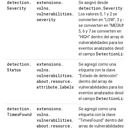
detection
.
extensions
.
Se asignó desde
Severity
vulns
.
detection
.
Severity
.
vulnerabilities
.
Los valores 0, 1 y 2 se
severity
convierten en "LOW"; 3 y 4
se convierten en "MEDIUM";
5, 6 y 7 se convierten en
"HIGH" dentro del array de
vulnerabilidades para los
eventos analizados desde
Detection
List
el campo
detection
.
extensions
.
Se agregó como una
Status
vulns
.
etiqueta con la clave
vulnerabilities
.
"Estado de detección"
about
.
resource
.
dentro del array de
attribute
.
labels
vulnerabilidades para los
eventos analizados desde
Detection
List
el campo
detection
.
extensions
.
Se agregó como una
Times
Found
vulns
.
etiqueta con la clave
vulnerabilities
.
"TimesFound" dentro del
about
.
resource
.
array de vulnerabilidades