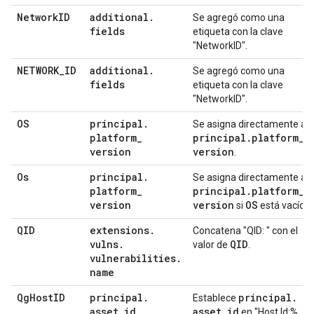
Network
ID
additional
.
Se agregó como una
fields
etiqueta con la clave
"NetworkID".
NETWORK
_
ID
additional
.
Se agregó como una
fields
etiqueta con la clave
"NetworkID".
OS
principal
.
Se asigna directamente a
platform
_
principal
.
platform
_
version
version
.
Os
principal
.
Se asigna directamente a
platform
_
principal
.
platform
_
version
version
OS
si
está vacío.
QID
extensions
.
Concatena "QID: " con el
vulns
.
QID
valor de
.
vulnerabilities
.
name
Qg
Host
ID
principal
.
principal
.
Establece
asset
_
id
asset
_
id
en "Host Id:%