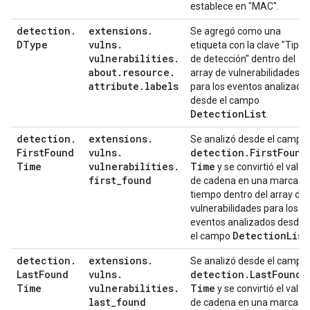
establece en "MAC".
detection
.
extensions
.
Se agregó como una
DType
vulns
.
etiqueta con la clave "Tipo
vulnerabilities
.
de detección" dentro del
about
.
resource
.
array de vulnerabilidades
attribute
.
labels
para los eventos analizado
desde el campo
Detection
List
.
detection
.
extensions
.
Se analizó desde el campo
First
Found
vulns
.
detection
.
First
Found
Time
vulnerabilities
.
Time
y se convirtió el valor
first
_
found
de cadena en una marca d
tiempo dentro del array de
vulnerabilidades para los
eventos analizados desde
Detection
List
el campo
detection
.
extensions
.
Se analizó desde el campo
Last
Found
vulns
.
detection
.
Last
Found
Time
vulnerabilities
.
Time
y se convirtió el valor
last
_
found
de cadena en una marca d