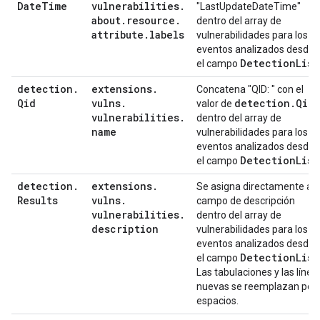
Date
Time
vulnerabilities
.
"LastUpdateDateTime"
about
.
resource
.
dentro del array de
attribute
.
labels
vulnerabilidades para los
eventos analizados desde
Detection
List
el campo
detection
.
extensions
.
Concatena "QID: " con el
Qid
vulns
.
detection
.
Qid
valor de
vulnerabilities
.
dentro del array de
name
vulnerabilidades para los
eventos analizados desde
Detection
List
el campo
detection
.
extensions
.
Se asigna directamente al
Results
vulns
.
campo de descripción
vulnerabilities
.
dentro del array de
description
vulnerabilidades para los
eventos analizados desde
Detection
List
el campo
Las tabulaciones y las línea
nuevas se reemplazan por
espacios.