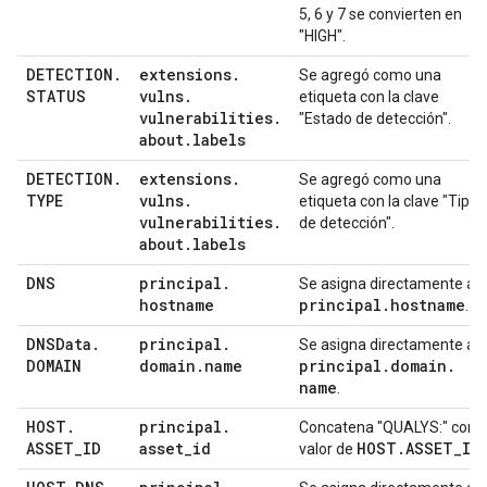
5, 6 y 7 se convierten en
"HIGH".
DETECTION
.
extensions
.
Se agregó como una
STATUS
vulns
.
etiqueta con la clave
vulnerabilities
.
"Estado de detección".
about
.
labels
DETECTION
.
extensions
.
Se agregó como una
TYPE
vulns
.
etiqueta con la clave "Tipo
vulnerabilities
.
de detección".
about
.
labels
DNS
principal
.
Se asigna directamente a
hostname
principal
.
hostname
.
DNSData
.
principal
.
Se asigna directamente a
DOMAIN
domain
.
name
principal
.
domain
.
name
.
HOST
.
principal
.
Concatena "QUALYS:" con e
ASSET
_
ID
asset
_
id
HOST
.
ASSET
_
ID
valor de
.