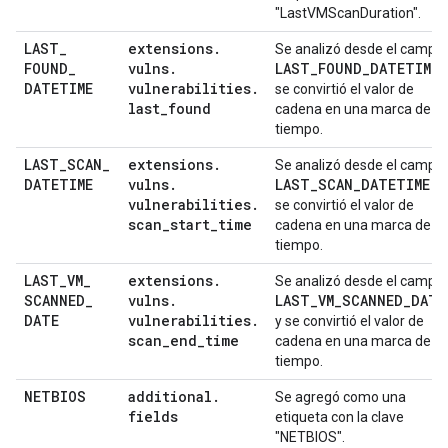
"LastVMScanDuration".
LAST
_
extensions
.
Se analizó desde el campo
FOUND
_
vulns
.
LAST
_
FOUND
_
DATETIME
DATETIME
vulnerabilities
.
se convirtió el valor de
last
_
found
cadena en una marca de
tiempo.
LAST
_
SCAN
_
extensions
.
Se analizó desde el campo
DATETIME
vulns
.
LAST
_
SCAN
_
DATETIME
y
vulnerabilities
.
se convirtió el valor de
scan
_
start
_
time
cadena en una marca de
tiempo.
LAST
_
VM
_
extensions
.
Se analizó desde el campo
SCANNED
_
vulns
.
LAST
_
VM
_
SCANNED
_
DATE
DATE
vulnerabilities
.
y se convirtió el valor de
scan
_
end
_
time
cadena en una marca de
tiempo.
NETBIOS
additional
.
Se agregó como una
fields
etiqueta con la clave
"NETBIOS".