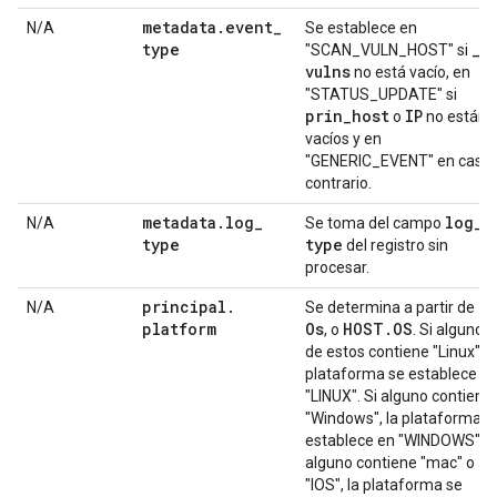
metadata
.
event
_
N/A
Se establece en
type
_
"SCAN_VULN_HOST" si
vulns
no está vacío, en
"STATUS_UPDATE" si
prin
_
host
IP
o
no están
vacíos y en
"GENERIC_EVENT" en caso
contrario.
metadata
.
log
_
log
_
N/A
Se toma del campo
type
type
del registro sin
procesar.
principal
.
O
N/A
Se determina a partir de
platform
Os
HOST
.
OS
, o
. Si alguno
de estos contiene "Linux", l
plataforma se establece e
"LINUX". Si alguno contiene
"Windows", la plataforma s
establece en "WINDOWS". S
alguno contiene "mac" o
"IOS", la plataforma se