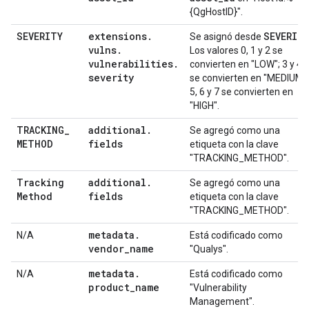
{QgHostID}".
SEVERITY
extensions
.
SEVERIT
Se asignó desde
vulns
.
Los valores 0, 1 y 2 se
vulnerabilities
.
convierten en "LOW"; 3 y 4
severity
se convierten en "MEDIUM";
5, 6 y 7 se convierten en
"HIGH".
TRACKING
_
additional
.
Se agregó como una
METHOD
fields
etiqueta con la clave
"TRACKING_METHOD".
Tracking
additional
.
Se agregó como una
Method
fields
etiqueta con la clave
"TRACKING_METHOD".
metadata
.
N/A
Está codificado como
vendor
_
name
"Qualys".
metadata
.
N/A
Está codificado como
product
_
name
"Vulnerability
Management".