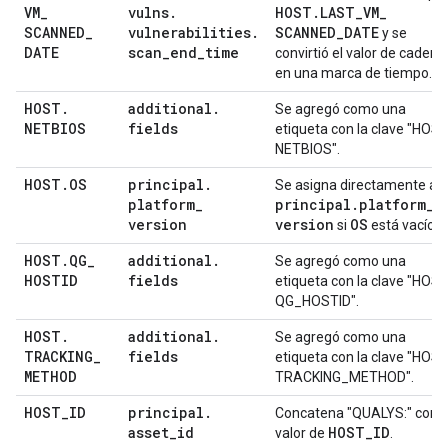
VM
_
vulns
.
HOST
.
LAST
_
VM
_
SCANNED
_
vulnerabilities
.
SCANNED
_
DATE
y se
DATE
scan
_
end
_
time
convirtió el valor de cadena
en una marca de tiempo.
HOST
.
additional
.
Se agregó como una
NETBIOS
fields
etiqueta con la clave "HOS
NETBIOS".
HOST
.
OS
principal
.
Se asigna directamente a
platform
_
principal
.
platform
_
version
version
OS
si
está vacío.
HOST
.
QG
_
additional
.
Se agregó como una
HOSTID
fields
etiqueta con la clave "HOS
QG_HOSTID".
HOST
.
additional
.
Se agregó como una
TRACKING
_
fields
etiqueta con la clave "HOS
METHOD
TRACKING_METHOD".
HOST
_
ID
principal
.
Concatena "QUALYS:" con e
asset
_
id
HOST
_
ID
valor de
.