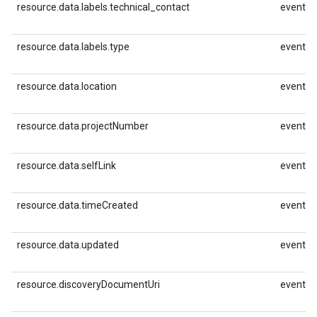
resource.data.labels.technical_contact
event.id
resource.data.labels.type
event.id
resource.data.location
event.id
resource.data.projectNumber
event.id
resource.data.selfLink
event.id
resource.data.timeCreated
event.id
resource.data.updated
event.id
resource.discoveryDocumentUri
event.id