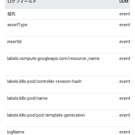
ログフィールド
UDM 
祖先
event.id
assetType
event.id
insertId
event.i
labels.compute.googleapis.com/resource_name
event.id
labels.k8s-pod/controller-revision-hash
event.id
labels.k8s-pod/name
event.id
labels.k8s-pod/pod-template-generation
event.id
logName
event.id