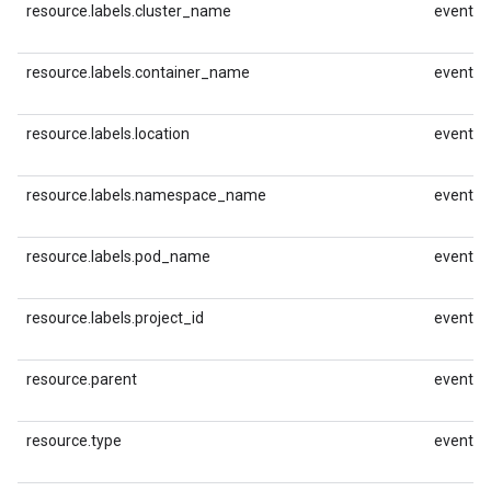
resource.labels.cluster_name
event.id
resource.labels.container_name
event.id
resource.labels.location
event.id
resource.labels.namespace_name
event.id
resource.labels.pod_name
event.id
resource.labels.project_id
event.id
resource.parent
event.id
resource.type
event.id