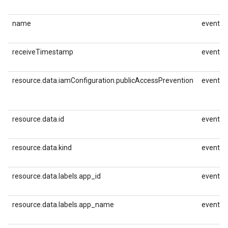
name
event.id
receiveTimestamp
event.id
resource.data.iamConfiguration.publicAccessPrevention
event.id
resource.data.id
event.id
resource.data.kind
event.id
resource.data.labels.app_id
event.id
resource.data.labels.app_name
event.id