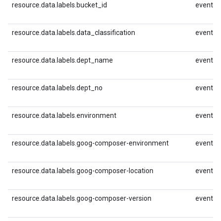
resource.data.labels.bucket_id
event.id
resource.data.labels.data_classification
event.id
resource.data.labels.dept_name
event.id
resource.data.labels.dept_no
event.id
resource.data.labels.environment
event.id
resource.data.labels.goog-composer-environment
event.id
resource.data.labels.goog-composer-location
event.id
resource.data.labels.goog-composer-version
event.id