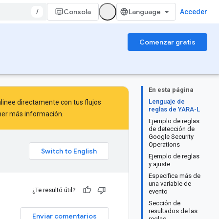
/
Consola
Acceder
Comenzar gratis
En esta página
Lenguaje de
inee directamente con tus flujos
reglas de YARA-L
er más información.
Ejemplo de reglas
de detección de
Google Security
Operations
Ejemplo de reglas
y ajuste
Especifica más de
una variable de
¿Te resultó útil?
evento
Sección de
resultados de las
Enviar comentarios
reglas