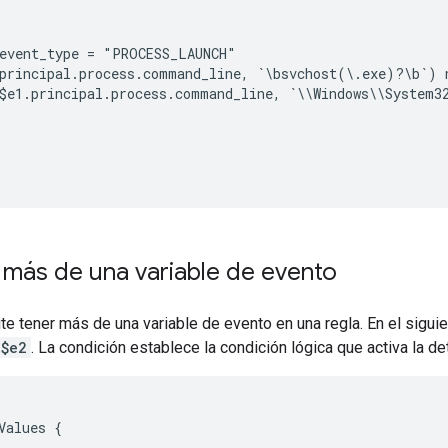
event_type = "PROCESS_LAUNCH"

principal.process.command_line, `\bsvchost(\.exe)?\b`) n
$e1.principal.process.command_line, `\\Windows\\System32
 más de una variable de evento
e tener más de una variable de evento en una regla. En el siguien
$e2
. La condición establece la condición lógica que activa la de
Values {
