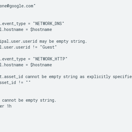
one@google.com"

.event_type = "NETWORK_DNS"

l.hostname = $hostname

ipal.user.userid may be empty string.

l.user.userid != "Guest"

.event_type = "NETWORK_HTTP"

l.hostname = $hostname

t.asset_id cannot be empty string as explicitly specified
sset_id != ""

 cannot be empty string.

er 1h
