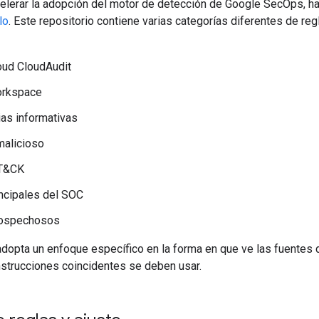
celerar la adopción del motor de detección de Google SecOps, h
lo
. Este repositorio contiene varias categorías diferentes de reg
oud CloudAudit
orkspace
as informativas
malicioso
T&CK
ncipales del SOC
sospechosos
adopta un enfoque específico en la forma en que ve las fuentes 
nstrucciones coincidentes se deben usar.