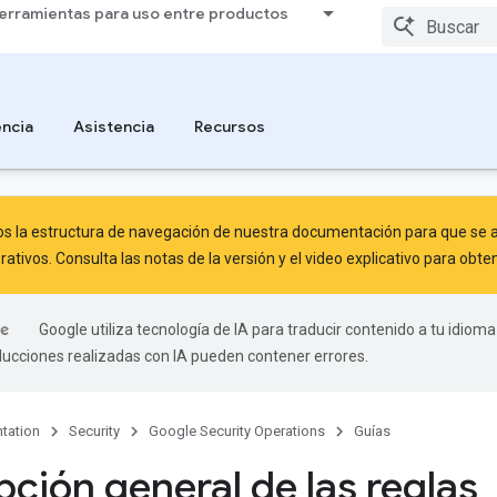
erramientas para uso entre productos
ncia
Asistencia
Recursos
 la estructura de navegación de nuestra documentación para que se al
rativos. Consulta las
notas de la versión
y el
video explicativo
para obten
Google utiliza tecnología de IA para traducir contenido a tu idioma
aducciones realizadas con IA pueden contener errores.
tation
Security
Google Security Operations
Guías
pción general de las reglas