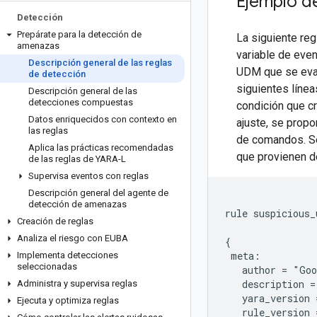
Ejemplo de
Detección
Prepárate para la detección de
La siguiente reg
amenazas
variable de even
Descripción general de las reglas
UDM que se eva
de detección
siguientes líne
Descripción general de las
detecciones compuestas
condición que c
Datos enriquecidos con contexto en
ajuste, se prop
las reglas
de comandos. S
Aplica las prácticas recomendadas
que provienen d
de las reglas de YARA-L
Supervisa eventos con reglas
Descripción general del agente de
detección de amenazas
rule suspicious_
Creación de reglas
Analiza el riesgo con EUBA
{

 meta:

Implementa detecciones
seleccionadas
   author = "Goo
   description =
Administra y supervisa reglas
   yara_version 
Ejecuta y optimiza reglas
   rule_version 