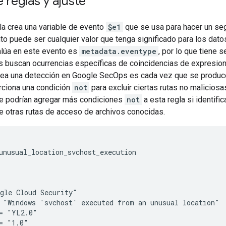
 reglas y ajuste
la crea una variable de evento
$e1
que se usa para hacer un seg
to puede ser cualquier valor que tenga significado para los dat
lúa en este evento es
metadata.eventype
, por lo que tiene 
as buscan ocurrencias específicas de coincidencias de expresio
rea una detección en Google SecOps es cada vez que se produc
orciona una condición
not
para excluir ciertas rutas no maliciosa
e podrían agregar más condiciones
not
a esta regla si identifi
e otras rutas de acceso de archivos conocidas.
unusual_location_svchost_execution

gle Cloud Security"

 "Windows 'svchost' executed from an unusual location"

= "YL2.0"

= "1.0"
