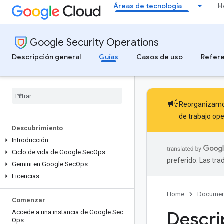
Áreas de tecnología
H
Google Security Operations
Descripción general
Guías
Casos de uso
Refere
campaign
Reorganizamos
de trabajo ope
Descubrimiento
Introducción
Ciclo de vida de Google Sec
Ops
preferido. Las tr
Gemini en Google Sec
Ops
Licencias
Home
Documen
Comenzar
Descri
Accede a una instancia de Google Sec
Ops