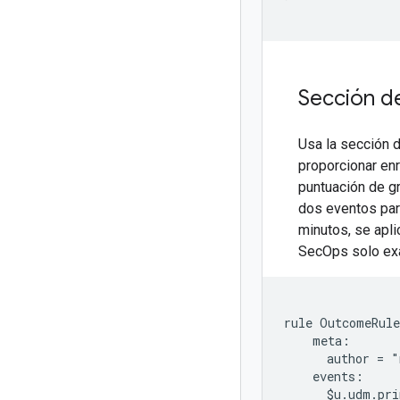
Sección de
Usa la sección d
proporcionar en
puntuación de g
dos eventos para
minutos, se apl
SecOps solo exa
rule OutcomeRule
    meta:

      author = "
    events:

      $u.udm.pri