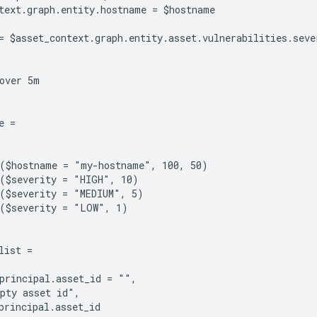
text.graph.entity.hostname = $hostname

= $asset_context.graph.entity.asset.vulnerabilities.sever
over 5m

 =

($hostname = "my-hostname", 100, 50)

($severity = "HIGH", 10)

($severity = "MEDIUM", 5)

($severity = "LOW", 1)

list =

principal.asset_id = "",

pty asset id",

principal.asset_id
