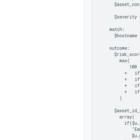
      $asset_con
      $severity 
    match:

      $hostname 
    outcome:

      $risk_score
        max(

            100

          +   if
          +   if
          +   if
          +   if
        )

      $asset_id_
        array(

          if($u.
             "Em
             $u.