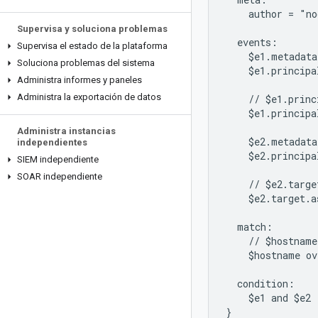
    author = "no
Supervisa y soluciona problemas
  events:

Supervisa el estado de la plataforma
    $e1.metadata
Soluciona problemas del sistema
    $e1.principa
Administra informes y paneles
Administra la exportación de datos
    // $e1.princ
    $e1.principa
Administra instancias
    $e2.metadata
independientes
    $e2.principa
SIEM independiente
SOAR independiente
    // $e2.targe
    $e2.target.a
  match:

    // $hostname
    $hostname ov
  condition:

    $e1 and $e2

}
