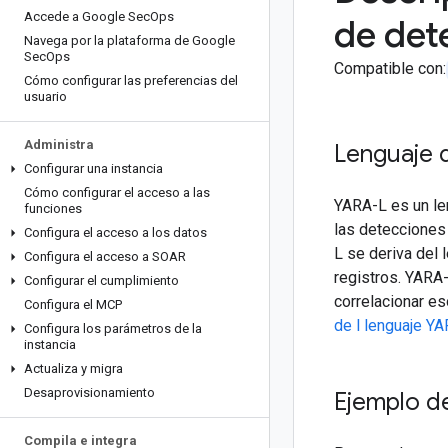
Accede a Google Sec
Ops
de det
Navega por la plataforma de Google
Sec
Ops
Compatible con:
Cómo configurar las preferencias del
usuario
Administra
Lenguaje 
Configurar una instancia
Cómo configurar el acceso a las
YARA-L es un le
funciones
las detecciones
Configura el acceso a los datos
L se deriva del 
Configura el acceso a SOAR
registros. YARA-
Configurar el cumplimiento
correlacionar es
Configura el MCP
de l lenguaje YA
Configura los parámetros de la
instancia
Actualiza y migra
Desaprovisionamiento
Ejemplo d
Compila e integra