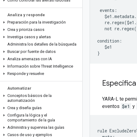
Cómo controlar las alertas ruidosas
 events:

Analiza y responde
   $e1.metadata.
   re.regex($e1.
Preparación para la investigación
   not re.regex(
Crea y prioriza casos
Investiga casos y alertas
condition:

Administra los detalles de la búsqueda
   $e1

Buscar por fuente de datos
Analiza amenazas con IA
Información sobre Threat Intelligence
Responde y resuelve
Especifica
Automatizar
Conceptos básicos de la
YARA-L te permit
automatización
eventos
$e1
y
Crea y diseña guías
Configura la lógica y el
comportamiento de la guía
Administra y supervisa las guías
rule ExcludeZero
Casos de uso y ejemplos
  meta:
