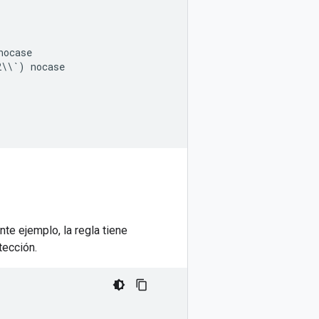
ocase

\\`) nocase

te ejemplo, la regla tiene
tección.