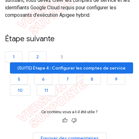
suffisant, vous devez créer les comptes de service et les
identifiants Google Cloud requis pour configurer les
composants d'exécution Apigee hybrid.
Étape suivante
1
2
3
(SUITE) Étape 4 : Configurer les comptes de service
5
6
7
8
9
10
11
Ce contenu vous a-t-il été utile ?
Envoyer des commentaires