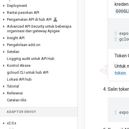
kreden
Deployment
GOOGL
Rantai pasokan API
Pengamatan API di hub API
Advanced API Security untuk beberapa
organisasi dan gateway Apigee
expo
Insight API
gclo
Pengelolaan add-on
Setelan
Token 
Logging audit untuk API Hub
Kontrol Akses
Untuk 
gcloud CLI untuk hub API
token
.
Lokasi API hub
Tutorial
Salin toke
Referensi
Catatan rilis
expo
ADAPTOR ENVOY
v2
.
0
.
x