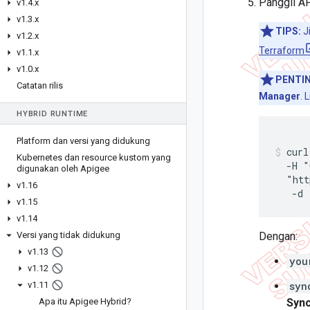
Panggil A
v1
.
4
.
x
v1
.
3
.
x
TIPS:
J
v1
.
2
.
x
Terraform
v1
.
1
.
x
v1
.
0
.
x
PENTI
Catatan rilis
Manager
. 
HYBRID RUNTIME
Platform dan versi yang didukung
curl
Kubernetes dan resource kustom yang
  -H "
digunakan oleh Apigee
  "htt
v1
.
16
   -d 
v1
.
15
v1
.
14
Versi yang tidak didukung
Dengan:
v1
.
13
you
v1
.
12
v1
.
11
syn
Apa itu Apigee Hybrid?
Syn