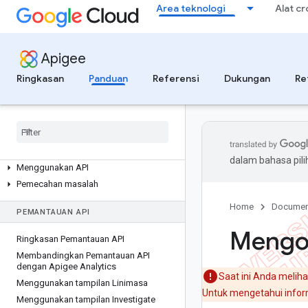
Area teknologi
Alat c
Analisis developer
Analisis pengguna akhir
Laporan khusus
Apigee
Anomali operasi
Ringkasan
Panduan
Referensi
Dukungan
Re
Mengumpulkan data kustom dengan
kebijakan DataCapture
Mengekspor data dari analisis
Menyamarkan data pengguna untuk
analisis
Integrasi Data Studio
dalam bahasa pil
Menggunakan API
Pemecahan masalah
Home
Documen
PEMANTAUAN API
Mengon
Ringkasan Pemantauan API
Membandingkan Pemantauan API
dengan Apigee Analytics
Saat ini Anda meliha
Menggunakan tampilan Linimasa
Untuk mengetahui inform
Menggunakan tampilan Investigate