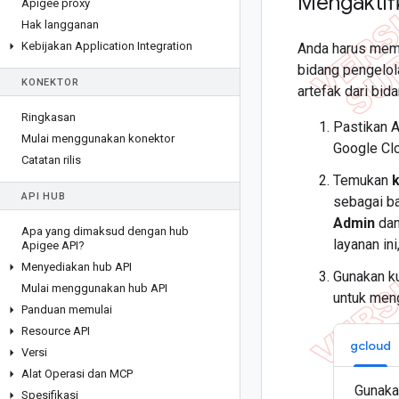
Mengaktif
Apigee proxy
Hak langganan
Kebijakan Application Integration
Anda harus mem
bidang pengelol
KONEKTOR
artefak dari bid
Ringkasan
Pastikan A
Mulai menggunakan konektor
Google Clo
Catatan rilis
Temukan
k
API HUB
sebagai ba
Admin
dan
Apa yang dimaksud dengan hub
layanan in
Apigee API?
Menyediakan hub API
Gunakan ku
Mulai menggunakan hub API
untuk men
Panduan memulai
Resource API
gcloud
Versi
Alat Operasi dan MCP
Gunak
Spesifikasi