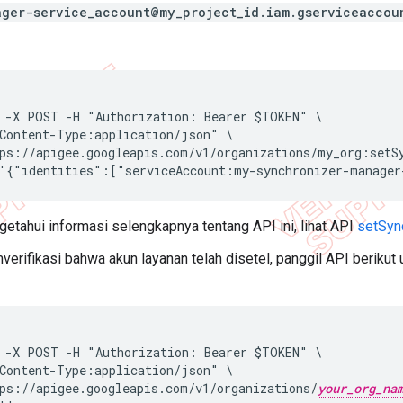
ager-service_account@my_project_id.iam.gserviceaccou
 -X POST -H "Authorization: Bearer $TOKEN" \

Content-Type:application/json" \

ps://apigee.googleapis.com/v1/organizations/my_org:setSy
etahui informasi selengkapnya tentang API ini, lihat API
setSyn
erifikasi bahwa akun layanan telah disetel, panggil API berikut
 -X POST -H "Authorization: Bearer $TOKEN" \

Content-Type:application/json" \

ps://apigee.googleapis.com/v1/organizations/
your_org_na