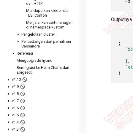
   -d 
dan HTTP
Mendapatkan kredensial
TLS: Contoh
Outputnya a
Menjalankan cert-manager
di namespace kustom
Pengelolaan cluster
Pencadangan dan pemulihan
{
Cassandra
"id
Referensi
      
Mengupgrade hybrid
]
,
"et
Bermigrasi ke Helm Charts dari
apigeectl
}
v1
.
10
v1
.
9
v1
.
8
v1
.
7
v1
.
6
v1
.
5
v1
.
4
v1
.
3