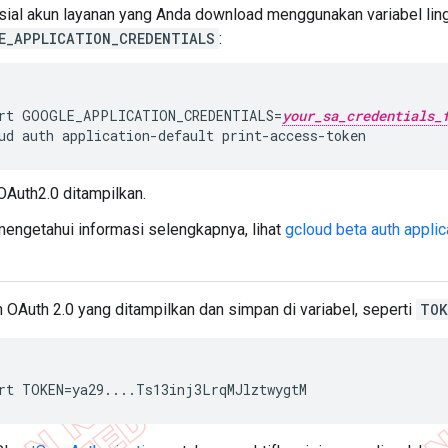
sial akun layanan yang Anda download menggunakan variabel lin
E_APPLICATION_CREDENTIALS
:
rt GOOGLE_APPLICATION_CREDENTIALS=
your_sa_credentials_
ud auth application-default print-access-token
OAuth2.0 ditampilkan.
mengetahui informasi selengkapnya, lihat
gcloud beta auth applic
n OAuth 2.0 yang ditampilkan dan simpan di variabel, seperti
TOK
rt TOKEN=ya29....Ts13inj3LrqMJlztwygtM