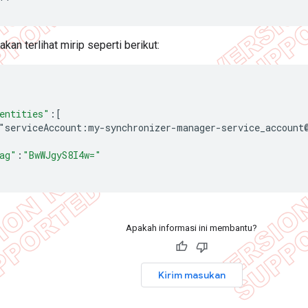
''
kan terlihat mirip seperti berikut:
entities"
:
[
"serviceAccount:my-synchronizer-manager-service_account
ag"
:
"BwWJgyS8I4w="
Apakah informasi ini membantu?
Kirim masukan