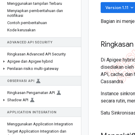
Menggunakan tampilan Terbaru
keyboard_arrow_down
Version 1.11
Menyiapkan pemberitahuan dan
notifikasi
Bagian ini menje
Contoh pemberitahuan
Kode kerusakan
Ringkasan 
ADVANCED API SECURITY
Ringkasan Advanced API Security
Di Apigee hybri
Apigee dan Apigee hybrid
disediakan oleh
Penilaian risiko multi-gateway
API, cache, dan 
Cassandra.
OBSERVASI API
Ringkasan Pengamatan API
Instance sinkro
Shadow API
secara rutin, m
Satu Sinkronisa
APPLICATION INTEGRATION
Menggunakan Application Integration
Target Application Integration dan