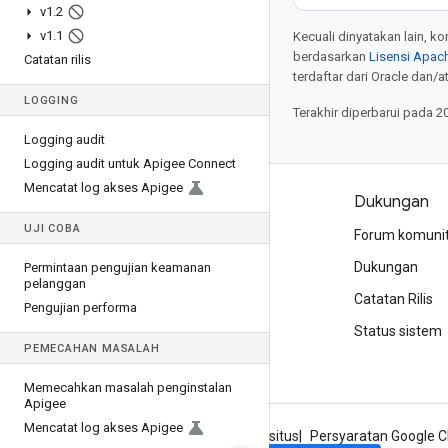
v1
.
2
v1
.
1
Kecuali dinyatakan lain, k
berdasarkan
Lisensi Apach
Catatan rilis
terdaftar dari Oracle dan/at
LOGGING
Terakhir diperbarui pada 2
Logging audit
Logging audit untuk Apigee Connect
Mencatat log akses Apigee
Produk dan harga
Dukungan
UJI COBA
Lihat semua produk
Forum komuni
Harga Google Cloud
Dukungan
Permintaan pengujian keamanan
pelanggan
Google Cloud Marketplace
Catatan Rilis
Pengujian performa
Hubungi bagian penjualan
Status sistem
PEMECAHAN MASALAH
Memecahkan masalah penginstalan
Apigee
Mencatat log akses Apigee
Tentang Google
Privasi
Persyaratan situs
Persyaratan Google C