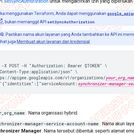
PI
setSyncAuthorization
untuk mengaktifkan izin yang diperlukan 
ika menggunakan Terraform, Anda dapat menggunakan
google_apig
, bukan memanggil API
setSyncAuthorization
.
NG:
Pastikan nama akun layanan yang Anda tambahkan ke API ini memil
Lihat juga
Membuat akun layanan dan kredensial
.
 -X POST -H "Authorization: Bearer $TOKEN" \

Content-Type:application/json" \

ps://apigee.googleapis.com/v1/organizations/
your_org_na
'{"identities":["serviceAccount:
synchronizer-manager-se
r_org_name
: Nama organisasi hybrid.
chronizer-manager-service-account-name
: Nama akun lay
chronizer Manager
. Nama tersebut dibentuk seperti alamat ema