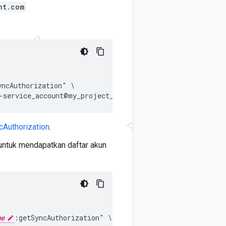
nt.com
ncAuthorization" \

cAuthorization
.
 untuk mendapatkan daftar akun
me
:getSyncAuthorization" \
