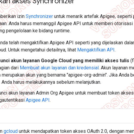
kan akses Synchronizer
berikan izin
Synchronizer
untuk menarik artefak Apigee, seperti 
aan. Anda harus memanggil Apigee API untuk memberi otorisasi
ang pengelolaan ke bidang runtime.
nda telah mengaktifkan Apigee API seperti yang dijelaskan dal
ud. Untuk mengetahui detailnya, lihat
Mengaktifkan API
.
unci akun layanan Google Cloud yang memiliki akses tulis
(f
gian dari
Membuat akun layanan dan kredensial
. Akun layanan m
 merupakan akun yang bernama "apigee-org-admin". Jika Anda 
i, Anda harus melakukannya sebelum melanjutkan.
nci akun layanan Admin Org Apigee untuk membuat token akses O
gautentikasi
Apigee API
.
an
gcloud
untuk mendapatkan token akses OAuth 2.0, dengan men