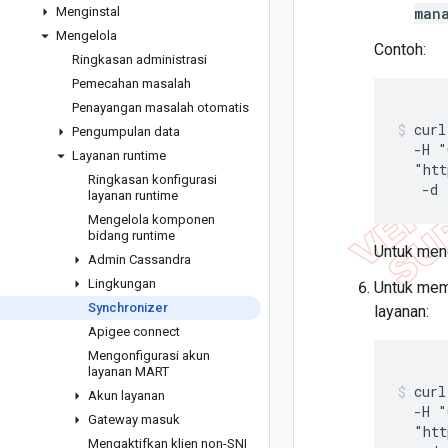
Menginstal
man
Mengelola
Contoh:
Ringkasan administrasi
Pemecahan masalah
Penayangan masalah otomatis
curl
Pengumpulan data
  -H "
Layanan runtime
  "htt
Ringkasan konfigurasi
layanan runtime
Mengelola komponen
bidang runtime
Untuk meng
Admin Cassandra
Lingkungan
Untuk memv
Synchronizer
layanan:
Apigee connect
Mengonfigurasi akun
layanan MART
curl
Akun layanan
  -H "
Gateway masuk
  "htt
Mengaktifkan klien non-SNI