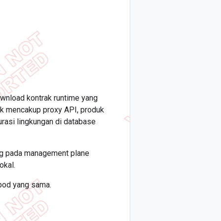
ownload kontrak runtime yang
ak mencakup proxy API, produk
urasi lingkungan di database
ling pada management plane
okal.
pod yang sama.