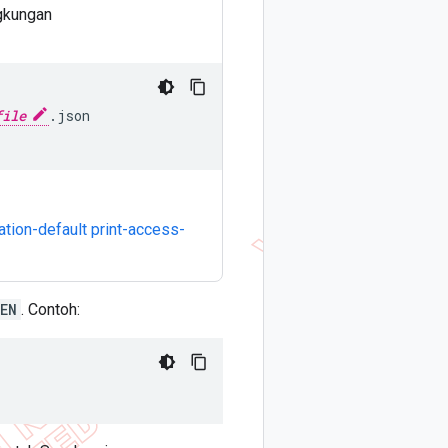
gkungan
file
.json
ation-default print-access-
EN
. Contoh: