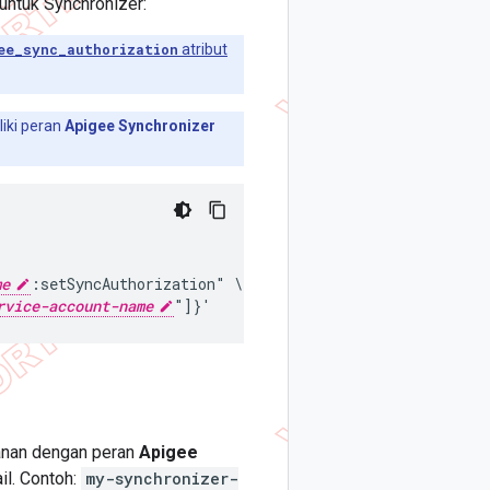
untuk Synchronizer:
ee_sync_authorization
atribut
iki peran
Apigee Synchronizer
me
:setSyncAuthorization" \

rvice-account-name
anan dengan peran
Apigee
il. Contoh:
my-synchronizer-