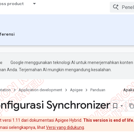
ross product
ferensi
Google menggunakan teknologi AI untuk menerjemahkan konten
ihan Anda. Terjemahan AI mungkin mengandung kesalahan.
tation
Application development
Apigee
Panduan
Apaka
figurasi Synchronizer
t versi 1.11 dari dokumentasi Apigee Hybrid.
This version is end of life
asi selengkapnya, lihat
Versi yang didukung
.