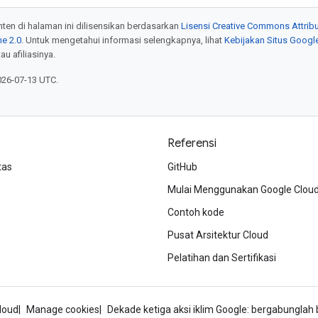
onten di halaman ini dilisensikan berdasarkan
Lisensi Creative Commons Attribu
e 2.0
. Untuk mengetahui informasi selengkapnya, lihat
Kebijakan Situs Googl
au afiliasinya.
026-07-13 UTC.
Referensi
tas
GitHub
Mulai Menggunakan Google Clou
Contoh kode
Pusat Arsitektur Cloud
Pelatihan dan Sertifikasi
loud
Manage cookies
Dekade ketiga aksi iklim Google: bergabungla