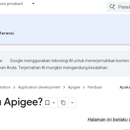
ross product
ferensi
Google menggunakan teknologi AI untuk menerjemahkan konten
ihan Anda. Terjemahan AI mungkin mengandung kesalahan.
tation
Application development
Apigee
Panduan
Apaka
u Apigee?
Halaman ini berlaku