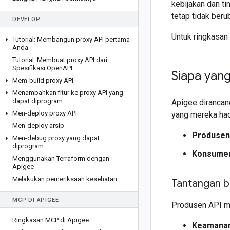
kebijakan dan ti
tetap tidak beru
DEVELOP
Untuk ringkasan 
Tutorial: Membangun proxy API pertama
Anda
Tutorial: Membuat proxy API dari
Spesifikasi Open
API
Siapa yan
Mem-build proxy API
Menambahkan fitur ke proxy API yang
dapat diprogram
Apigee dirancan
Men-deploy proxy API
yang mereka had
Men-deploy arsip
Produsen
Men-debug proxy yang dapat
diprogram
Konsumen
Menggunakan Terraform dengan
Apigee
Melakukan pemeriksaan kesehatan
Tantangan b
MCP DI APIGEE
Produsen API me
Ringkasan MCP di Apigee
Keamana