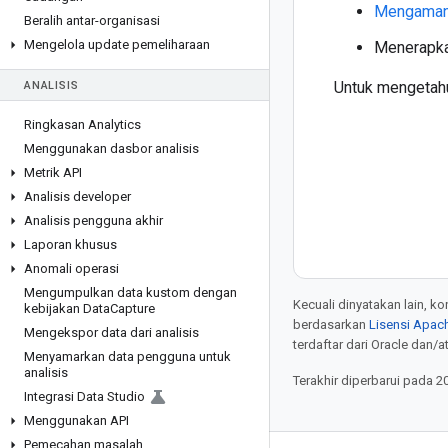
Mengaman
Beralih antar-organisasi
Mengelola update pemeliharaan
Menerapk
Untuk mengetahu
ANALISIS
Ringkasan Analytics
Menggunakan dasbor analisis
Metrik API
Analisis developer
Analisis pengguna akhir
Laporan khusus
Anomali operasi
Mengumpulkan data kustom dengan
Kecuali dinyatakan lain, k
kebijakan Data
Capture
berdasarkan
Lisensi Apach
Mengekspor data dari analisis
terdaftar dari Oracle dan/at
Menyamarkan data pengguna untuk
analisis
Terakhir diperbarui pada 2
Integrasi Data Studio
Menggunakan API
Pemecahan masalah