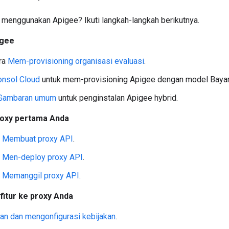
i menggunakan Apigee? Ikuti langkah-langkah berikutnya.
igee
ara
Mem-provisioning organisasi evaluasi
.
onsol Cloud
untuk mem-provisioning Apigee dengan model Bayar
Gambaran umum
untuk penginstalan Apigee hybrid.
oxy pertama Anda
: Membuat proxy API
.
: Men-deploy proxy API
.
: Memanggil proxy API
.
itur ke proxy Anda
an dan mengonfigurasi kebijakan
.