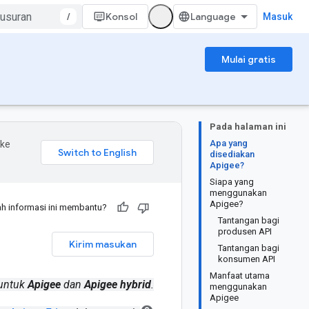
/
Konsol
Masuk
Mulai gratis
Pada halaman ini
Apa yang
 ke
disediakan
Apigee?
Siapa yang
menggunakan
Apigee?
h informasi ini membantu?
Tantangan bagi
produsen API
Kirim masukan
Tantangan bagi
konsumen API
Manfaat utama
 untuk
Apigee
dan
Apigee hybrid
.
menggunakan
Apigee