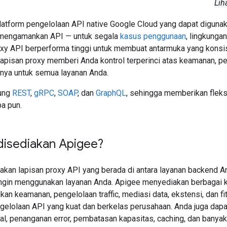
Lih
latform pengelolaan API native Google Cloud yang dapat digun
 mengamankan API — untuk segala
kasus penggunaan
, lingkungan
y API berperforma tinggi untuk membuat antarmuka yang konsis
apisan proxy memberi Anda kontrol terperinci atas keamanan, pe
innya untuk semua layanan Anda.
ung
REST
,
gRPC
,
SOAP
, dan
GraphQL
, sehingga memberikan fleks
pa pun.
disediakan Apigee?
kan lapisan proxy API yang berada di antara layanan backend And
ingin menggunakan layanan Anda. Apigee menyediakan berbagai
 keamanan, pengelolaan traffic, mediasi data, ekstensi, dan fit
ngelolaan API yang kuat dan berkelas perusahaan. Anda juga d
al, penanganan error, pembatasan kapasitas, caching, dan banyak