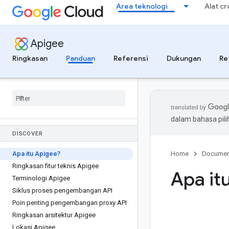
Area teknologi
Alat c
Apigee
Ringkasan
Panduan
Referensi
Dukungan
Re
dalam bahasa pil
DISCOVER
Apa itu Apigee?
Home
Documen
Ringkasan fitur teknis Apigee
Apa it
Terminologi Apigee
Siklus proses pengembangan API
Poin penting pengembangan proxy API
Ringkasan arsitektur Apigee
Lokasi Apigee