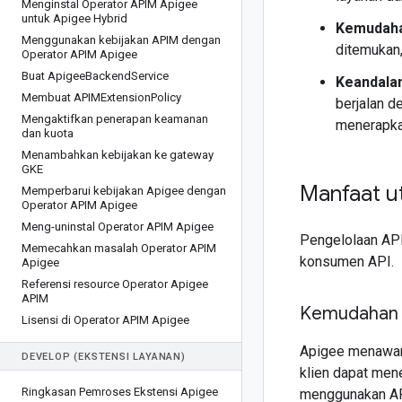
Menginstal Operator APIM Apigee
untuk Apigee Hybrid
Kemudaha
Menggunakan kebijakan APIM dengan
ditemukan
Operator APIM Apigee
Buat Apigee
Backend
Service
Keandala
Membuat APIMExtension
Policy
berjalan 
Mengaktifkan penerapan keamanan
menerapka
dan kuota
Menambahkan kebijakan ke gateway
GKE
Manfaat 
Memperbarui kebijakan Apigee dengan
Operator APIM Apigee
Meng-uninstal Operator APIM Apigee
Pengelolaan API
Memecahkan masalah Operator APIM
konsumen API.
Apigee
Referensi resource Operator Apigee
APIM
Kemudahan 
Lisensi di Operator APIM Apigee
Apigee menawark
DEVELOP (EKSTENSI LAYANAN)
klien dapat me
Ringkasan Pemroses Ekstensi Apigee
menggunakan API