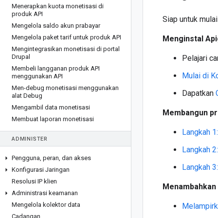
Menerapkan kuota monetisasi di
produk API
Siap untuk mula
Mengelola saldo akun prabayar
Mengelola paket tarif untuk produk API
Menginstal Ap
Mengintegrasikan monetisasi di portal
Drupal
Pelajari c
Membeli langganan produk API
Mulai di K
menggunakan API
Men-debug monetisasi menggunakan
Dapatkan
alat Debug
Mengambil data monetisasi
Membangun pr
Membuat laporan monetisasi
Langkah 1
ADMINISTER
Langkah 2
Pengguna
,
peran
,
dan akses
Langkah 3
Konfigurasi Jaringan
Resolusi IP klien
Menambahkan f
Administrasi keamanan
Mengelola kolektor data
Melampirk
Cadangan