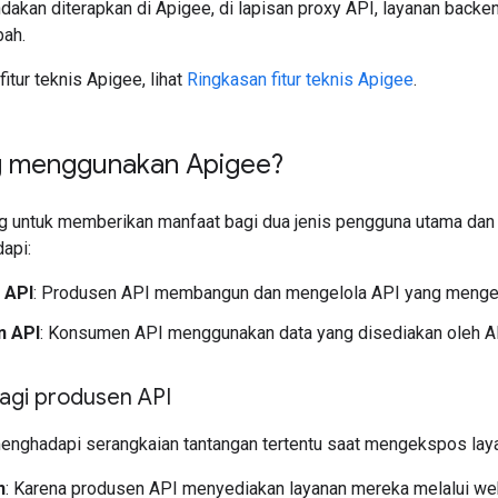
ndakan diterapkan di Apigee, di lapisan proxy API, layanan back
bah.
fitur teknis Apigee, lihat
Ringkasan fitur teknis Apigee
.
g menggunakan Apigee?
g untuk memberikan manfaat bagi dua jenis pengguna utama dan 
api:
 API
: Produsen API membangun dan mengelola API yang menge
 API
: Konsumen API menggunakan data yang disediakan oleh API
agi produsen API
nghadapi serangkaian tantangan tertentu saat mengekspos laya
n
: Karena produsen API menyediakan layanan mereka melalui w