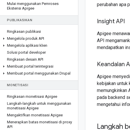
Mulai menggunakan Pemroses
perubahan apa pu
Ekstensi Apigee
Insight API
PUBLIKASIKAN
Ringkasan publikasi
Apigee menawar
Mengelola produk API
API mengamankan
Mengelola aplikasi klien
mendapatkan ins
Solusi portal developer
Ringkasan desain API
Keandalan A
Membuat portal terintegrasi
Membuat portal menggunakan Drupal
Apigee menyedia
kebijakan untuk 
MONETISASI
memungkinkan An
Ringkasan monetisasi Apigee
pada backend se
Langkah-langkah untuk menggunakan
mengetahui info
monetisasi Apigee
Mengaktifkan monetisasi Apigee
Menerapkan batas monetisasi di proxy
Langkah b
API