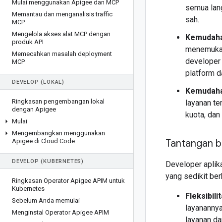
Mulai menggunakan Apigee dan MCP
semua lan
Memantau dan menganalisis traffic
sah.
MCP
Mengelola akses alat MCP dengan
Kemudah
produk API
menemukan
Memecahkan masalah deployment
developer
MCP
platform d
DEVELOP (LOKAL)
Kemudaha
Ringkasan pengembangan lokal
layanan te
dengan Apigee
kuota, dan
Mulai
Mengembangkan menggunakan
Tantangan b
Apigee di Cloud Code
DEVELOP (KUBERNETES)
Developer aplik
yang sedikit ber
Ringkasan Operator Apigee APIM untuk
Kubernetes
Fleksibili
Sebelum Anda memulai
layananny
Menginstal Operator Apigee APIM
layanan da