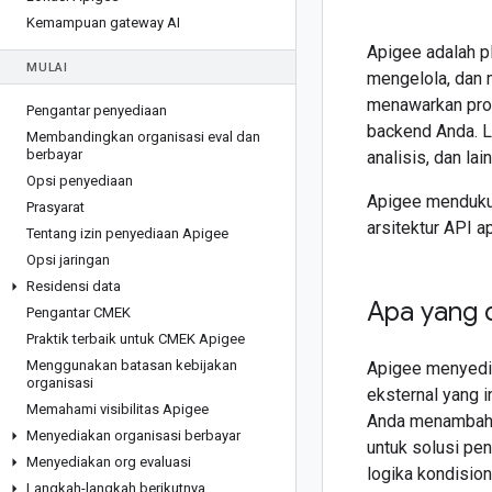
Kemampuan gateway AI
Apigee adalah p
MULAI
mengelola, dan
menawarkan prox
Pengantar penyediaan
backend Anda. L
Membandingkan organisasi eval dan
berbayar
analisis, dan la
Opsi penyediaan
Apigee menduk
Prasyarat
arsitektur API a
Tentang izin penyediaan Apigee
Opsi jaringan
Residensi data
Apa yang 
Pengantar CMEK
Praktik terbaik untuk CMEK Apigee
Menggunakan batasan kebijakan
Apigee menyedia
organisasi
eksternal yang 
Memahami visibilitas Apigee
Anda menambahkan
Menyediakan organisasi berbayar
untuk solusi pe
Menyediakan org evaluasi
logika kondision
Langkah-langkah berikutnya