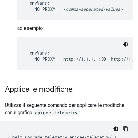
  envVars:

    NO_PROXY: '
<comma-separated-values>
'
ad esempio:
  envVars:

    NO_PROXY: 'http://1.1.1.1:80, http://1.1
Applica le modifiche
Utilizza il seguente comando per applicare le modifiche
con il grafico
apigee-telemetry
:
helm upgrade telemetry apigee-telemetry/ \
