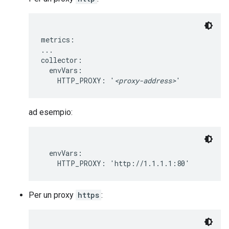
metrics:

...

collector:

  envVars:

    HTTP_PROXY: '
<proxy-address>
'
ad esempio:
  envVars:

    HTTP_PROXY: 'http://1.1.1.1:80'
Per un proxy
https
: