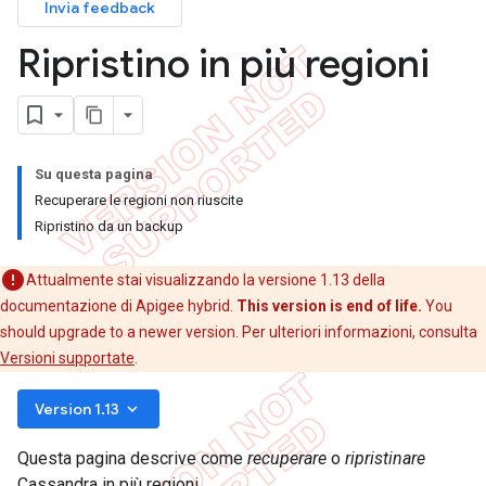
Invia feedback
Ripristino in più regioni
Su questa pagina
Recuperare le regioni non riuscite
Ripristino da un backup
Attualmente stai visualizzando la versione 1.13 della
documentazione di Apigee hybrid.
This version is end of life.
You
should upgrade to a newer version. Per ulteriori informazioni, consulta
Versioni supportate
.
keyboard_arrow_down
Version 1.13
Questa pagina descrive come
recuperare
o
ripristinare
Cassandra in più regioni.