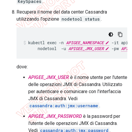
KeySpaces
.
Recupera il nome del data center Cassandra
utilizzando l'opzione
nodetool status
.
kubectl exec -n 
APIGEE_NAMESPACE
 -it apig
      nodetool  -u 
APIGEE_JMX_USER
 -pw 
APIG
dove:
APIGEE_JMX_USER
è il nome utente per l'utente
delle operazioni JMX di Cassandra. Utilizzato
per autenticare e comunicare con l'interfaccia
JMX di Cassandra. Vedi
cassandra:auth:jmx:username
.
APIGEE_JMX_PASSWORD
è la password per
l'utente delle operazioni JMX di Cassandra.
Vedi
cassandra:auth:jmx:password
.