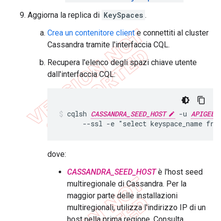
Aggiorna la replica di
KeySpaces
.
Crea un contenitore client
e connettiti al cluster
Cassandra tramite l'interfaccia CQL.
Recupera l'elenco degli spazi chiave utente
dall'interfaccia CQL:
cqlsh 
CASSANDRA_SEED_HOST
 -u 
APIGEE_
      --ssl -e "select keyspace_name fro
dove:
CASSANDRA_SEED_HOST
è l'host seed
multiregionale di Cassandra. Per la
maggior parte delle installazioni
multiregionali, utilizza l'indirizzo IP di un
host nella prima regione. Consulta