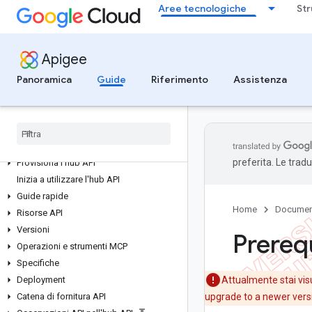
Norme di Application Integration
Aree tecnologiche
Str
CONNETTORI
Apigee
Panoramica
Inizia a utilizzare i connettori
Panoramica
Guide
Riferimento
Assistenza
Note di rilascio
HUB API
Che cos'è l'hub API Apigee?
preferita. Le trad
Provisiona l'hub API
Inizia a utilizzare l'hub API
Guide rapide
Home
Documen
Risorse API
Versioni
Prerequ
Operazioni e strumenti MCP
Specifiche
Deployment
Attualmente stai vis
Catena di fornitura API
upgrade to a newer versi