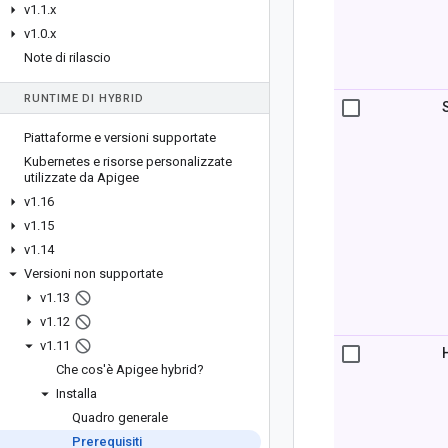
v1
.
1
.
x
v1
.
0
.
x
Note di rilascio
RUNTIME DI HYBRID
Piattaforme e versioni supportate
Kubernetes e risorse personalizzate
utilizzate da Apigee
v1
.
16
v1
.
15
v1
.
14
Versioni non supportate
v1
.
13
v1
.
12
v1
.
11
Che cos'è Apigee hybrid?
Installa
Quadro generale
Prerequisiti