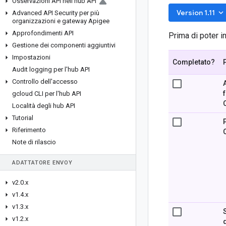
Osservazioni API nell'hub API
keyboard_arrow_down
Version 1.11
Advanced API Security per più
organizzazioni e gateway Apigee
Approfondimenti API
Prima di poter i
Gestione dei componenti aggiuntivi
Impostazioni
Completato?
Audit logging per l'hub API
Controllo dell'accesso
gcloud CLI per l'hub API
Località degli hub API
Tutorial
Riferimento
Note di rilascio
ADATTATORE ENVOY
v2
.
0
.
x
v1
.
4
.
x
v1
.
3
.
x
v1
.
2
.
x