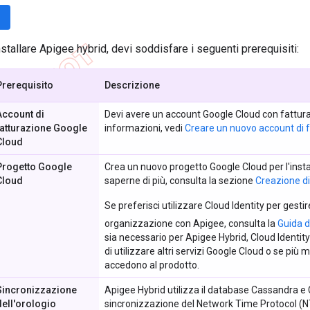
nstallare Apigee hybrid, devi soddisfare i seguenti prerequisiti:
Prerequisito
Descrizione
Account di
Devi avere un account Google Cloud con fatturaz
fatturazione Google
informazioni, vedi
Creare un nuovo account di 
Cloud
Progetto Google
Crea un nuovo progetto Google Cloud per l'instal
Cloud
saperne di più, consulta la sezione
Creazione di
Se preferisci utilizzare Cloud Identity per gestire
organizzazione con Apigee, consulta la
Guida d
sia necessario per Apigee Hybrid, Cloud Identit
di utilizzare altri servizi Google Cloud o se pi
accedono al prodotto.
Sincronizzazione
Apigee Hybrid utilizza il database Cassandra e 
dell'orologio
sincronizzazione del Network Time Protocol (