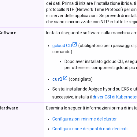
dei dati. Prima di iniziare l'installazione ibrida, t
protocollo NTP (Network Time Protocol) per sincr
e i server delle applicazioni. Se prevedi di install
che siano sincronizzate con NTP in tutte le regi
Software
Installa il seguente software sulla macchina am
gcloud CLI
(obbligatorio per i passaggi di p
comando).
Dopo aver installato gcloud CLI, esegu
per ottenere i componenti gcloud più 
curl
(consigliato)
Se stai installando Apigee hybrid su EKS e ut
successive, installa il
driver CSI di Kuberne
Hardware
Esamina le seguenti informazioni prima di instal
Configurazioni minime del cluster
Configurazione dei pool di nodi dedicati