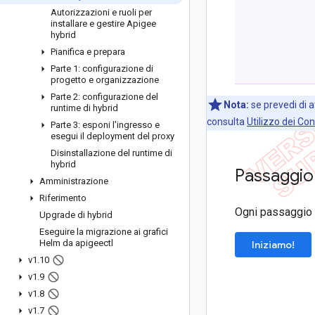
Autorizzazioni e ruoli per
installare e gestire Apigee
hybrid
Pianifica e prepara
Parte 1: configurazione di
progetto e organizzazione
Parte 2: configurazione del
Nota:
se prevedi di a
runtime di hybrid
consulta
Utilizzo dei Con
Parte 3: esponi l'ingresso e
esegui il deployment del proxy
Disinstallazione del runtime di
hybrid
Passaggio
Amministrazione
Riferimento
Ogni passaggio è
Upgrade di hybrid
Eseguire la migrazione ai grafici
Helm da apigeectl
Iniziamo!
v1
.
10
v1
.
9
v1
.
8
v1
.
7