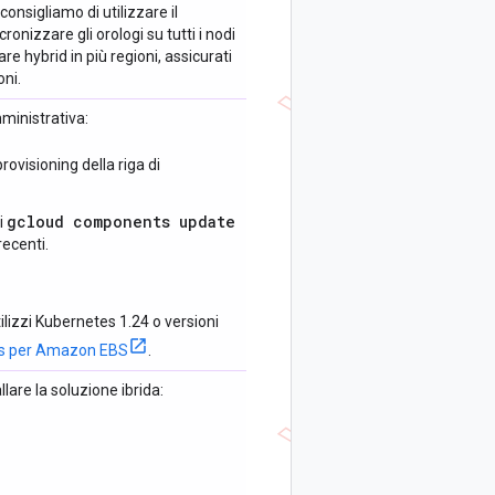
i consigliamo di utilizzare il
onizzare gli orologi su tutti i nodi
are hybrid in più regioni, assicurati
oni.
ministrativa:
rovisioning della riga di
gcloud components update
i
recenti.
ilizzi Kubernetes 1.24 o versioni
tes per Amazon EBS
.
lare la soluzione ibrida: