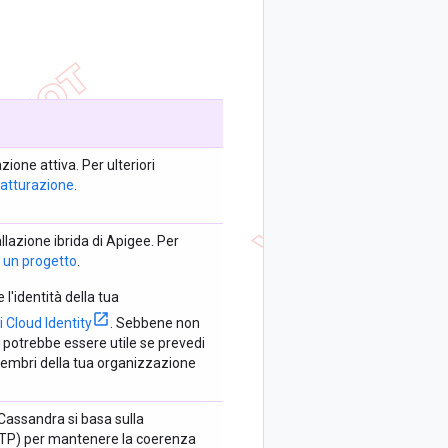
ione attiva. Per ulteriori
fatturazione
.
lazione ibrida di Apigee. Per
 un progetto
.
 l'identità della tua
i Cloud Identity
. Sebbene non
y potrebbe essere utile se prevedi
ù membri della tua organizzazione
Cassandra si basa sulla
NTP) per mantenere la coerenza