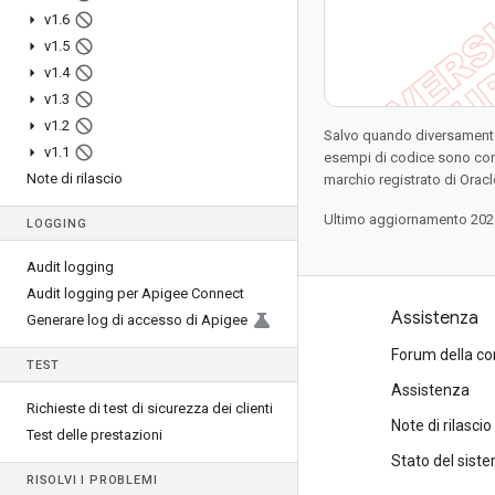
v1
.
6
v1
.
5
v1
.
4
v1
.
3
v1
.
2
Salvo quando diversamente 
v1
.
1
esempi di codice sono con
Note di rilascio
marchio registrato di Oracl
Ultimo aggiornamento 202
LOGGING
Audit logging
Audit logging per Apigee Connect
Prodotti e prezzi
Assistenza
Generare log di accesso di Apigee
Visualizza tutti i prodotti
Forum della c
TEST
Prezzi di Google Cloud
Assistenza
Richieste di test di sicurezza dei clienti
Google Cloud Marketplace
Note di rilascio
Test delle prestazioni
Contatta il team di vendita
Stato del sist
RISOLVI I PROBLEMI