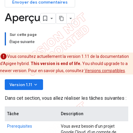
Envoyer des commentaires
Aperçu
Sur cette page
Étape suivante
Vous consultez actuellement la version 1.11 de la documentation
d'Apigee hybrid.
This version is end of life.
You should upgrade to a
newer version. Pour en savoir plus, consultez
Versions compatibles
.
keyboard_arrow_down
Version 1.11
Dans cet section, vous allez réaliser les tâches suivantes :
Tâche
Description
Prerequisites
Vous avez besoin d'un projet
Google Cloud, d'un compte de