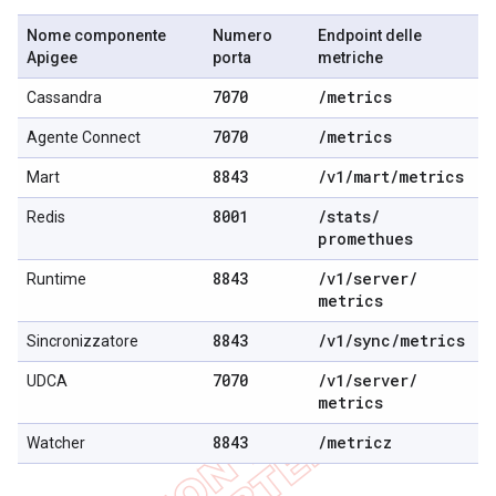
Nome componente
Numero
Endpoint delle
Apigee
porta
metriche
7070
/
metrics
Cassandra
7070
/
metrics
Agente Connect
8843
/
v1
/
mart
/
metrics
Mart
8001
/
stats
/
Redis
promethues
8843
/
v1
/
server
/
Runtime
metrics
8843
/
v1
/
sync
/
metrics
Sincronizzatore
7070
/
v1
/
server
/
UDCA
metrics
8843
/
metricz
Watcher