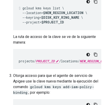
gcloud kms keys list \

  --location=
$NEW_REGION_LOCATION
 \

  --keyring=
$DISK_KEY_RING_NAME
 \

  --project=
$PROJECT_ID
La ruta de acceso de la clave se ve de la siguiente
manera:
projects/
PROJECT_ID
/locations/
NEW_REGION_LO
Otorga acceso para que el agente de servicio de
Apigee use la clave nueva mediante la ejecución del
comando
gcloud kms keys add-iam-policy-
binding
; por ejemplo: