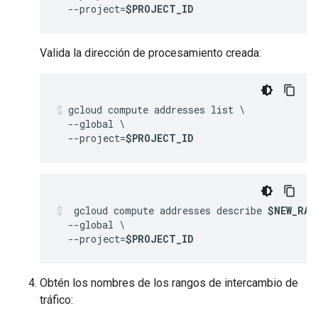
  --project=
$PROJECT_ID
Valida la dirección de procesamiento creada:
gcloud compute addresses list \

  --global \

  --project=
$PROJECT_ID
 gcloud compute addresses describe 
$NEW_RAN
  --global \

  --project=
$PROJECT_ID
Obtén los nombres de los rangos de intercambio de
tráfico: