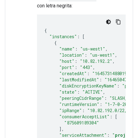
con letra negrita:
{
"instances"
:
[
{
"name"
:
"us-west1"
,
"location"
:
"us-west1"
,
"host"
:
"10.82.192.2"
,
"port"
:
"443"
,
"createdAt"
:
"1645731488019"
,
"lastModifiedAt"
:
"164650475421
"diskEncryptionKeyName"
:
"proje
"state"
:
"ACTIVE"
,
"peeringCidrRange"
:
"SLASH_22"
,
"runtimeVersion"
:
"1-7-0-202202
"ipRange"
:
"10.82.192.0/22,10.8
"consumerAcceptList"
:
[
"875609189304"
],
"serviceAttachment"
:
"
projects