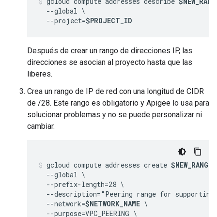
gcloud compute addresses describe 
$NEW_RANG
  --global \

  --project=
$PROJECT_ID
Después de crear un rango de direcciones IP, las
direcciones se asocian al proyecto hasta que las
liberes.
Crea un rango de IP de red con una longitud de CIDR
de /28. Este rango es obligatorio y Apigee lo usa para
solucionar problemas y no se puede personalizar ni
cambiar.
gcloud compute addresses create 
$NEW_RANGE_
  --global \

  --prefix-length=28 \

  --description="Peering range for supporting 
  --network=
$NETWORK_NAME
 \

  --purpose=VPC_PEERING \
