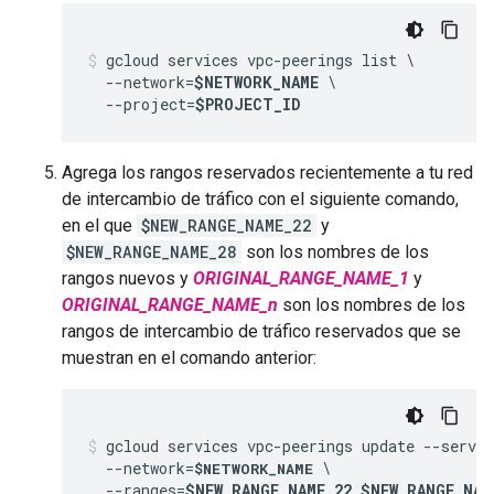
gcloud services vpc-peerings list \

  --network=
$NETWORK_NAME
 \

  --project=
$PROJECT_ID
Agrega los rangos reservados recientemente a tu red
de intercambio de tráfico con el siguiente comando,
en el que
$NEW_RANGE_NAME_22
y
$NEW_RANGE_NAME_28
son los nombres de los
rangos nuevos y
ORIGINAL_RANGE_NAME_1
y
ORIGINAL_RANGE_NAME_
n
son los nombres de los
rangos de intercambio de tráfico reservados que se
muestran en el comando anterior:
gcloud services vpc-peerings update --servic
  --network=
 \

$NETWORK_NAME
  --ranges=
$NEW_RANGE_NAME_22
,
$NEW_RANGE_NAM