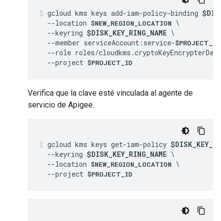
gcloud kms keys add-iam-policy-binding 
$DIS
  --location 
 \

$NEW_REGION_LOCATION
  --keyring 
$DISK_KEY_RING_NAME
 \

  --member serviceAccount:service-
$PROJECT_NU
  --role roles/cloudkms.cryptoKeyEncrypterDecr
  --project 
$PROJECT_ID
Verifica que la clave esté vinculada al agente de
servicio de Apigee.
gcloud kms keys get-iam-policy 
$DISK_KEY_NA
  --keyring 
$DISK_KEY_RING_NAME
 \

  --location 
 \

$NEW_REGION_LOCATION
  --project 
$PROJECT_ID