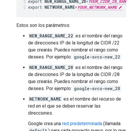
export 
NEW_RANGE_NAME_28
=
YOUR_CIDR_28_RANGE
export 
NETWORK_NAME
=
YOUR_NETWORK_NAME
Estos son los parámetros:
NEW_RANGE_NAME_22
es el nombre del rango
de direcciones IP de la longitud de CIDR /22
que crearás. Puedes nombrar el rango como
desees. Por ejemplo:
google-svcs-new_22
NEW_RANGE_NAME_28
es el nombre del rango
de direcciones IP de la longitud de CIDR /28
que crearás. Puedes nombrar el rango como
desees. Por ejemplo:
google-svcs-new_28
NETWORK_NAME
es el nombre del recurso de
red en el que se deben reservar las
direcciones.
Google crea una
red predeterminada
(llamada
default
) para cada proyecto nuevo, por lo que