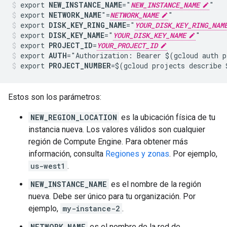
export 
NEW_INSTANCE_NAME
="
NEW_INSTANCE_NAME
"
export 
NETWORK_NAME
"=
NETWORK_NAME
"
export 
DISK_KEY_RING_NAME
="
YOUR_DISK_KEY_RING_NAM
export 
DISK_KEY_NAME
="
YOUR_DISK_KEY_NAME
"
export 
PROJECT_ID
=
YOUR_PROJECT_ID
export 
AUTH
="Authorization: Bearer $(gcloud auth p
export 
PROJECT_NUMBER
=$(gcloud projects describe
Estos son los parámetros:
NEW_REGION_LOCATION
es la ubicación física de tu
instancia nueva. Los valores válidos son cualquier
región de Compute Engine. Para obtener más
información, consulta
Regiones y zonas
. Por ejemplo,
us-west1
.
NEW_INSTANCE_NAME
es el nombre de la región
nueva. Debe ser único para tu organización. Por
ejemplo,
my-instance-2
.
NETWORK_NAME
es el nombre de la red de