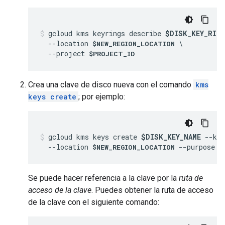
gcloud kms keyrings describe 
$DISK_KEY_RIN
  --location 
 \

$NEW_REGION_LOCATION
  --project 
$PROJECT_ID
Crea una clave de disco nueva con el comando
kms
keys create
; por ejemplo:
gcloud kms keys create 
$DISK_KEY_NAME
 --key
  --location 
 --purpose "
$NEW_REGION_LOCATION
Se puede hacer referencia a la clave por la
ruta de
acceso de la clave
. Puedes obtener la ruta de acceso
de la clave con el siguiente comando: