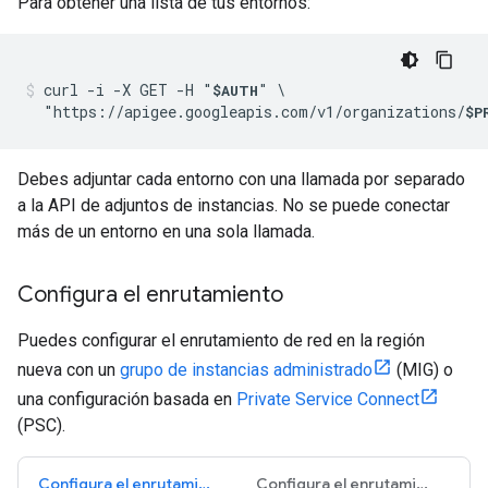
Para obtener una lista de tus entornos:
curl -i -X GET -H "
" \

$AUTH
  "https://apigee.googleapis.com/v1/organizations/
$P
Debes adjuntar cada entorno con una llamada por separado
a la API de adjuntos de instancias. No se puede conectar
más de un entorno en una sola llamada.
Configura el enrutamiento
Puedes configurar el enrutamiento de red en la región
nueva con un
grupo de instancias administrado
(MIG) o
una configuración basada en
Private Service Connect
(PSC).
Configura el enrutamiento de Private Service Connect
Configura el enrutamiento de MIG