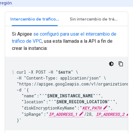
región.
Intercambio de tráfico entre VPC
Sin intercambio de tráfico entre VPC
Si Apigee
se configuró para usar el intercambio de
tráfico de VPC
, usa esta llamada a la API a fin de
crear la instancia:
curl -X POST -H "
" \

$AUTH
  -H "Content-Type: application/json" \

  "https://apigee.googleapis.com/v1/organizations/
  -d '{

    "name":"'"
$NEW_INSTANCE_NAME
"'",

    "location":"'"
$NEW_REGION_LOCATION
"'",

    "diskEncryptionKeyName":"
KEY_PATH
",

    "ipRange":"
IP_ADDRESS_1
/28, 
IP_ADDRESS_2
  }'