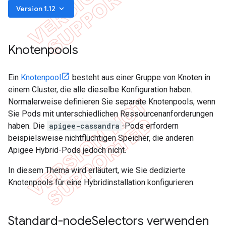
keyboard_arrow_down
Version 1.12
Knotenpools
Ein
Knotenpool
besteht aus einer Gruppe von Knoten in
einem Cluster, die alle dieselbe Konfiguration haben.
Normalerweise definieren Sie separate Knotenpools, wenn
Sie Pods mit unterschiedlichen Ressourcenanforderungen
haben. Die
apigee-cassandra
-Pods erfordern
beispielsweise nichtflüchtigen Speicher, die anderen
Apigee Hybrid-Pods jedoch nicht.
In diesem Thema wird erläutert, wie Sie dedizierte
Knotenpools für eine Hybridinstallation konfigurieren.
Standard-node
Selectors verwenden