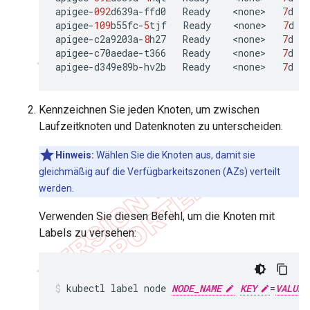
apigee
-
092
d639a
-
ffd0
Ready
<
none
>
7
d
apigee
-
109
b55fc
-
5
tjf
Ready
<
none
>
7
d
apigee
-
c2a9203a
-
8
h27
Ready
<
none
>
7
d
apigee
-
c70aedae
-
t366
Ready
<
none
>
7
d
apigee
-
d349e89b
-
hv2b
Ready
<
none
>
7
d
Kennzeichnen Sie jeden Knoten, um zwischen
Laufzeitknoten und Datenknoten zu unterscheiden.
Hinweis:
Wählen Sie die Knoten aus, damit sie
gleichmäßig auf die Verfügbarkeitszonen (AZs) verteilt
werden.
Verwenden Sie diesen Befehl, um die Knoten mit
Labels zu versehen:
kubectl label node 
NODE_NAME
KEY
=
VALUE