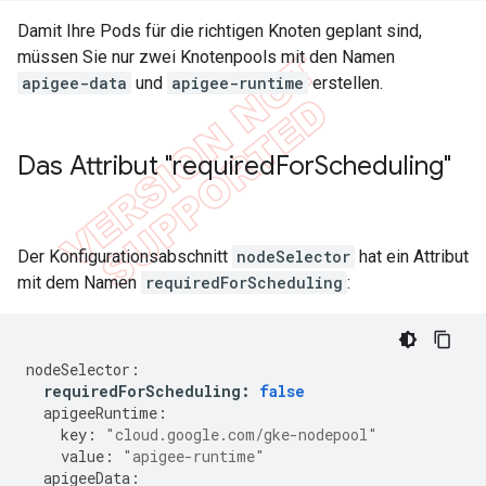
Damit Ihre Pods für die richtigen Knoten geplant sind,
müssen Sie nur zwei Knotenpools mit den Namen
apigee-data
und
apigee-runtime
erstellen.
Das Attribut "required
For
Scheduling"
Der Konfigurationsabschnitt
nodeSelector
hat ein Attribut
mit dem Namen
requiredForScheduling
:
nodeSelector
:
requiredForScheduling
:
false
apigeeRuntime
:
key
:
"cloud.google.com/gke-nodepool"
value
:
"apigee-runtime"
apigeeData
: