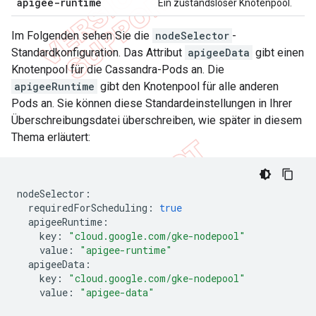
apigee-runtime
Ein zustandsloser Knotenpool.
Im Folgenden sehen Sie die
nodeSelector
-
Standardkonfiguration. Das Attribut
apigeeData
gibt einen
Knotenpool für die Cassandra-Pods an. Die
apigeeRuntime
gibt den Knotenpool für alle anderen
Pods an. Sie können diese Standardeinstellungen in Ihrer
Überschreibungsdatei überschreiben, wie später in diesem
Thema erläutert:
nodeSelector
:
requiredForScheduling
:
true
apigeeRuntime
:
key
:
"cloud.google.com/gke-nodepool"
value
:
"apigee-runtime"
apigeeData
:
key
:
"cloud.google.com/gke-nodepool"
value
:
"apigee-data"