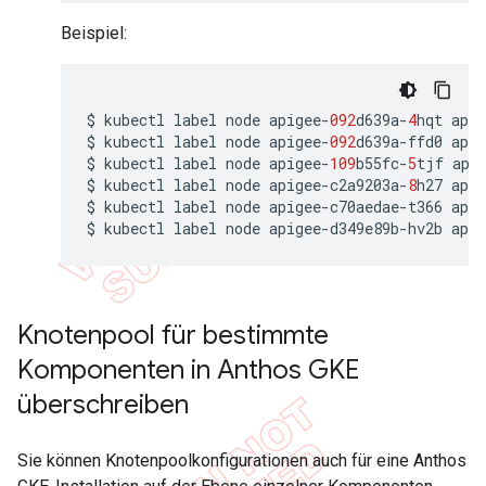
Beispiel:
$
kubectl
label
node
apigee
-
092
d639a
-
4
hqt
apig
$
kubectl
label
node
apigee
-
092
d639a
-
ffd0
apig
$
kubectl
label
node
apigee
-
109
b55fc
-
5
tjf
api
$
kubectl
label
node
apigee
-
c2a9203a
-
8
h27
apig
$
kubectl
label
node
apigee
-
c70aedae
-
t366
apig
$
kubectl
label
node
apigee
-
d349e89b
-
hv2b
apig
Knotenpool für bestimmte
Komponenten in Anthos GKE
überschreiben
Sie können Knotenpoolkonfigurationen auch für eine Anthos