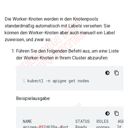
Die Worker-Knoten werden in den Knotenpools
standardmäßig automatisch mit Labels versehen. Sie
können den Worker-Knoten aber auch manuell ein Label
zuweisen, und zwar so:
Führen Sie den folgenden Befehl aus, um eine Liste
der Worker-Knoten in Ihrem Cluster abzurufen:
kubectl -n apigee get nodes
Beispielausgabe:
NAME
STATUS
ROLES
AGE
apigee
-
092
d639a
-
4
hqt
Ready
<
none
>
7
d