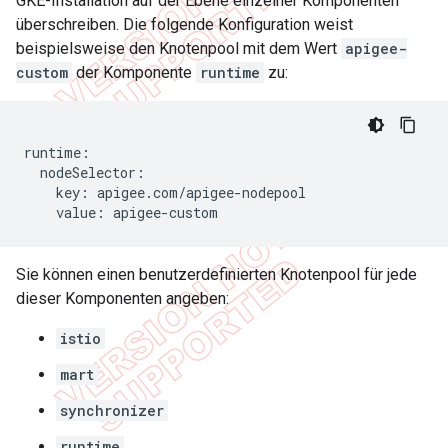
GKE-Installation auf der Ebene einzelner Komponenten
überschreiben. Die folgende Konfiguration weist
beispielsweise den Knotenpool mit dem Wert
apigee-
custom
der Komponente
runtime
zu:
runtime
:
nodeSelector
:
key
:
apigee
.
com
/
apigee
-
nodepool
value
:
apigee
-
custom
Sie können einen benutzerdefinierten Knotenpool für jede
dieser Komponenten angeben:
istio
mart
synchronizer
runtime