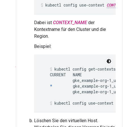
kubectl config use-context 
CONTEXT_N
Dabei ist
CONTEXT_NAME
der
Kontextname für den Cluster und die
Region.
Beispiel:
kubectl config get-contexts
    CURRENT   NAME                    
              gke_example-org-1_us-cen
*
         gke_example-org-1_us-ce
              gke_example-org-1_us-wes
kubectl config use-context gke_
Löschen Sie den virtuellen Host.