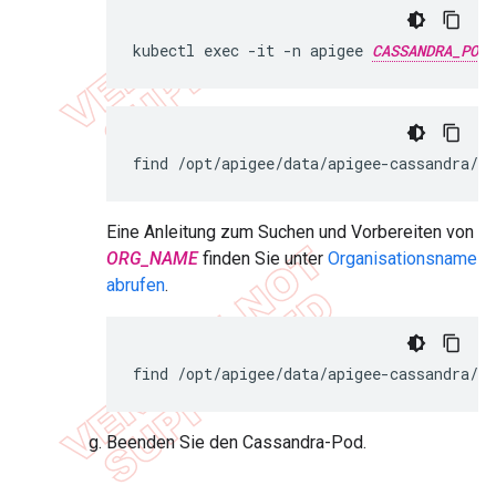
kubectl exec -it -n apigee 
CASSANDRA_POD_
find
/
opt
/
apigee
/
data
/
apigee
-
cassandra
/
-
Eine Anleitung zum Suchen und Vorbereiten von
ORG_NAME
finden Sie unter
Organisationsname
abrufen
.
find
/
opt
/
apigee
/
data
/
apigee
-
cassandra
/
-
Beenden Sie den Cassandra-Pod.