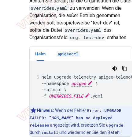
Achten Sie darauf, für die Organisation die Datei
overrides.yaml
zu verwenden. Wenn die
Organisation, die außer Betrieb genommen
werden soll, beispielsweise "test-dev" ist,
sollte die Datei
overrides.yaml
das
Organisationsfeld
org: test-dev
enthalten.
Helm
apigeectl
helm upgrade telemetry apigee-telemetry
  --namespace 
apigee
 \

  --atomic \

  -f 
OVERRIDES_FILE
Hinweis:
Wenn der Fehler
Error: UPGRADE
FAILED: "
ORG_NAME
" has no deployed
releases
angezeigt wird, ersetzen Sie
upgrade
durch
install
und wiederholen Sie den Befehl.