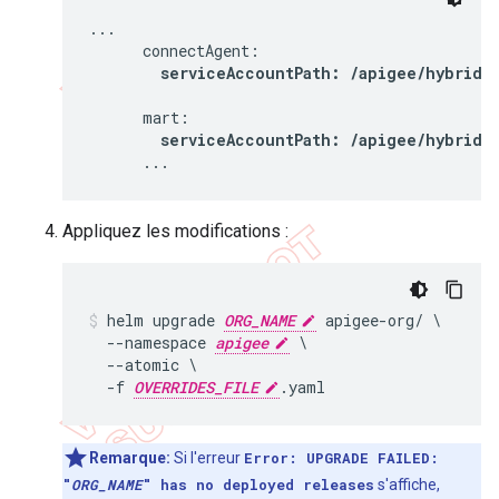
...

      connectAgent:

serviceAccountPath: /apigee/hybrid/
      mart:

serviceAccountPath: /apigee/hybrid/
      ...
Appliquez les modifications :
helm upgrade 
ORG_NAME
 apigee-org/ \

  --namespace 
apigee
 \

  --atomic \

  -f 
OVERRIDES_FILE
Remarque:
Si l'erreur
Error: UPGRADE FAILED:
"
ORG_NAME
" has no deployed releases
s'affiche,