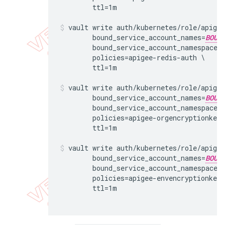
vault write auth/kubernetes/role/apigee
	bound_service_account_names=
BOUN
	bound_service_account_namespaces
	policies=apigee-redis-auth \

vault write auth/kubernetes/role/apigee
	bound_service_account_names=
BOUN
	bound_service_account_namespaces
	policies=apigee-orgencryptionkeys-auth \

vault write auth/kubernetes/role/apigee
	bound_service_account_names=
BOUN
	bound_service_account_namespaces
	policies=apigee-envencryptionkeys-auth \
