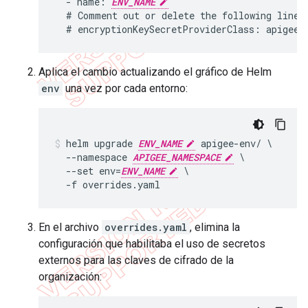
  - name: 
ENV_NAME
  # Comment out or delete the following line:

  # encryptionKeySecretProviderClass: apigee-
Aplica el cambio actualizando el gráfico de Helm
env
una vez por cada entorno:
helm upgrade 
ENV_NAME
 apigee-env/ \

  --namespace 
APIGEE_NAMESPACE
 \

  --set env=
ENV_NAME
 \

  -f overrides.yaml
En el archivo
overrides.yaml
, elimina la
configuración que habilitaba el uso de secretos
externos para las claves de cifrado de la
organización: