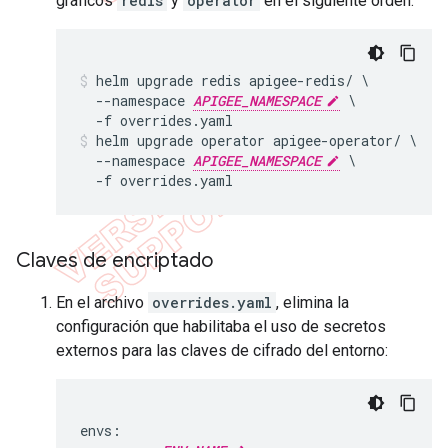
gráficos
redis
y
operator
en el siguiente orden:
helm upgrade redis apigee-redis/ \

  --namespace 
APIGEE_NAMESPACE
 \

  -f overrides.yaml
helm upgrade operator apigee-operator/ \

  --namespace 
APIGEE_NAMESPACE
 \

  -f overrides.yaml
Claves de encriptado
En el archivo
overrides.yaml
, elimina la
configuración que habilitaba el uso de secretos
externos para las claves de cifrado del entorno:
envs:
