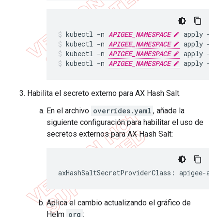
kubectl -n 
APIGEE_NAMESPACE
 apply -f
kubectl -n 
APIGEE_NAMESPACE
 apply -f
kubectl -n 
APIGEE_NAMESPACE
 apply -f
kubectl -n 
APIGEE_NAMESPACE
 apply -f
Habilita el secreto externo para AX Hash Salt.
En el archivo
overrides.yaml
, añade la
siguiente configuración para habilitar el uso de
secretos externos para AX Hash Salt:
axHashSaltSecretProviderClass: apigee-ax
Aplica el cambio actualizando el gráfico de
Helm
org
: