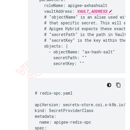
    roleName: apigee-axhashsalt

    vaultAddress: 
VAULT_ADDRESS
    # "objectName" is an alias used withi
    # that specific secret. This will als
    # Apigee Hybrid expects these exact v
    # "secretPath" is the path in Vault w
    # "secretKey" is the key within the V
    objects: |

      - objectName: "ax-hash-salt"

        secretPath: ""

# redis-spc.yaml

apiVersion: secrets-store.csi.x-k8s.io/v1
kind: SecretProviderClass

metadata:

  name: apigee-redis-spc

spec:
