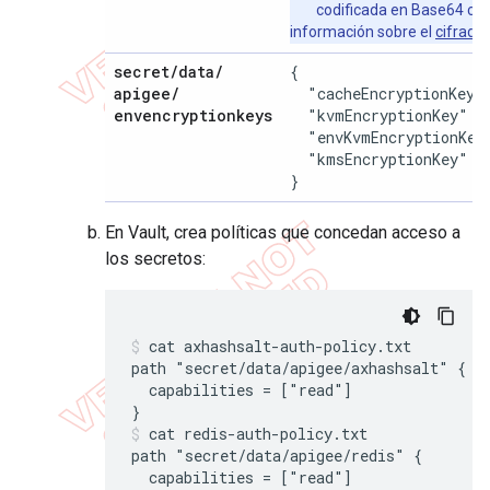
codificada en Base64 con
información sobre el
cifrado
secret
/
data
/
{

apigee
/
  "cacheEncryptionKey"
envencryptionkeys
  "kvmEncryptionKey": 
  "envKvmEncryptionKey
  "kmsEncryptionKey": 
}
En Vault, crea políticas que concedan acceso a
los secretos:
cat axhashsalt-auth-policy.txt

path "secret/data/apigee/axhashsalt" {

  capabilities = ["read"]

}
cat redis-auth-policy.txt

path "secret/data/apigee/redis" {

  capabilities = ["read"]
