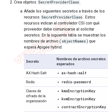
Crea objetos
SecretProviderClass
.
Añade los siguientes secretos a través de los
recursos
SecretProviderClass
. Estos
recursos indican al controlador CSI con qué
proveedor debe comunicarse al solicitar
secretos. En la siguiente tabla se muestran los
nombres de archivo (
objectNames
) que
espera Apigee hybrid:
Nombres de archivo secretos
Secreto
esperados
ax-hash-salt
AX Hash Salt
redis-password
Redis
kmsEncryptionKey
Claves de
cifrado de la
kvmEncryptionKey
organización
contractEncryptionKey