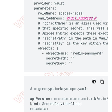
  provider: vault

  parameters:

    roleName: apigee-redis

    vaultAddress: 
VAULT_ADDRESS
    # "objectName" is an alias used withi
    # that specific secret. This will als
    # Apigee Hybrid expects these exact v
    # "secretPath" is the path in Vault w
    # "secretKey" is the key within the V
    objects: |

      - objectName: "redis-password"

        secretPath: ""

# orgencryptionkeys-spc.yaml

apiVersion: secrets-store.csi.x-k8s.io/v1
kind: SecretProviderClass

metadata:
