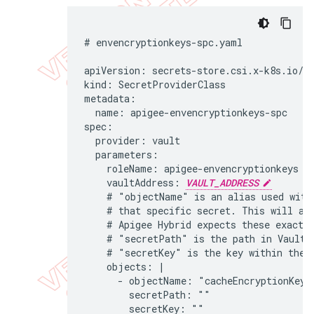
# envencryptionkeys-spc.yaml

apiVersion: secrets-store.csi.x-k8s.io/v1
kind: SecretProviderClass

metadata:

  name: apigee-envencryptionkeys-spc

spec:

  provider: vault

  parameters:

    roleName: apigee-envencryptionkeys

    vaultAddress: 
VAULT_ADDRESS
    # "objectName" is an alias used withi
    # that specific secret. This will als
    # Apigee Hybrid expects these exact v
    # "secretPath" is the path in Vault w
    # "secretKey" is the key within the V
    objects: |

      - objectName: "cacheEncryptionKey"

        secretPath: ""

        secretKey: ""
