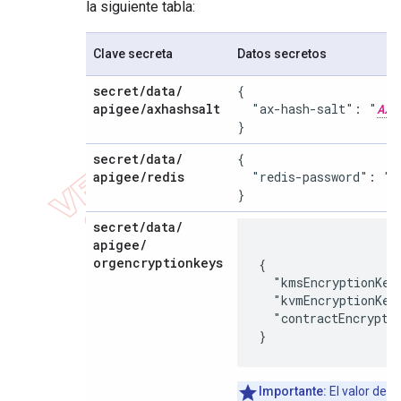
la siguiente tabla:
Clave secreta
Datos secretos
secret
/
data
/
{

apigee
/
axhashsalt
  "ax-hash-salt": "
AX_
}
secret
/
data
/
{

apigee
/
redis
  "redis-password": "
R
}
secret
/
data
/
apigee
/
orgencryptionkeys
{

  "kmsEncryptionKey
  "kvmEncryptionKey
  "contractEncrypti
}
c
Importante:
El valor de