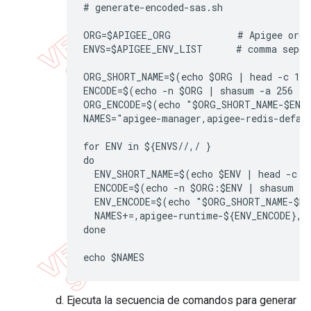
# generate-encoded-sas.sh

ORG=$APIGEE_ORG            # Apigee organ
ENVS=$APIGEE_ENV_LIST      # comma separ
ORG_SHORT_NAME=$(echo $ORG | head -c 15)
ENCODE=$(echo -n $ORG | shasum -a 256 | h
ORG_ENCODE=$(echo "$ORG_SHORT_NAME-$ENCO
NAMES="apigee-manager,apigee-redis-defau
for ENV in ${ENVS//,/ }

do

  ENV_SHORT_NAME=$(echo $ENV | head -c 15
  ENCODE=$(echo -n $ORG:$ENV | shasum -a
  ENV_ENCODE=$(echo "$ORG_SHORT_NAME-$EN
  NAMES+=,apigee-runtime-${ENV_ENCODE},ap
done

Ejecuta la secuencia de comandos para generar