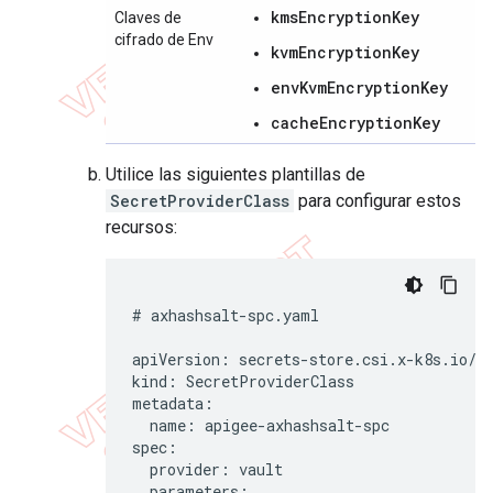
kmsEncryptionKey
Claves de
cifrado de Env
kvmEncryptionKey
envKvmEncryptionKey
cacheEncryptionKey
Utilice las siguientes plantillas de
SecretProviderClass
para configurar estos
recursos:
# axhashsalt-spc.yaml

apiVersion: secrets-store.csi.x-k8s.io/v1
kind: SecretProviderClass

metadata:

  name: apigee-axhashsalt-spc

spec:

  provider: vault

  parameters:
