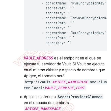
      - objectName: "kvmEncryptionKey"

        secretPath: ""

        secretKey: ""

      - objectName: "envKvmEncryptionKey"
        secretPath: ""

        secretKey: ""

      - objectName: "kmsEncryptionKey"

        secretPath: ""

VAULT_ADDRESS
es el endpoint en el que se
ejecuta tu servidor de Vault. Si Vault se ejecuta
en el mismo clúster y espacio de nombres que
Apigee, el formato será
http://vault.
APIGEE_NAMESPACE
.svc.clus
ter.local:
VAULT_SERVICE_PORT
.
Aplica lo anterior a
SecretProviderClasses
en el espacio de nombres
APIGEE_NAMESPACE
: