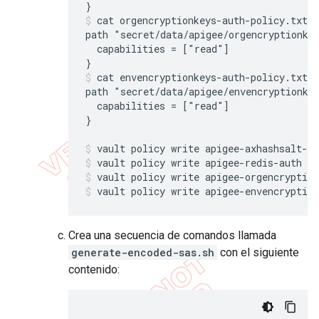
}
cat orgencryptionkeys-auth-policy.txt

path "secret/data/apigee/orgencryptionkey
  capabilities = ["read"]

}
cat envencryptionkeys-auth-policy.txt

path "secret/data/apigee/envencryptionkey
  capabilities = ["read"]

}
vault policy write apigee-axhashsalt-au
vault policy write apigee-redis-auth re
vault policy write apigee-orgencryption
vault policy write apigee-envencryption
Crea una secuencia de comandos llamada
generate-encoded-sas.sh
con el siguiente
contenido: