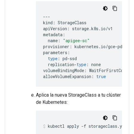
---
kind
:
StorageClass
apiVersion
:
storage
.
k8s
.
io
/
v1
metadata
:
name
:
"apigee-sc"
provisioner
:
kubernetes
.
io
/
gce
-
pd
parameters
:
type
:
pd
-
ssd
replication
-
type
:
none
volumeBindingMode
:
WaitForFirstConsum
allowVolumeExpansion
:
true
Aplica la nueva StorageClass a tu clúster
de Kubernetes:
kubectl apply -f storageclass.yaml