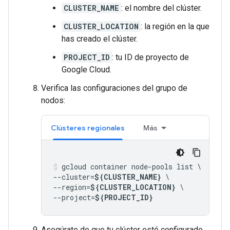
CLUSTER_NAME
: el nombre del clúster.
CLUSTER_LOCATION
: la región en la que
has creado el clúster.
PROJECT_ID
: tu ID de proyecto de
Google Cloud.
Verifica las configuraciones del grupo de
nodos:
Clústeres regionales
Más
gcloud container node-pools list \

--cluster=
${CLUSTER_NAME}
 \

--region=
${CLUSTER_LOCATION}
 \

--project=
${PROJECT_ID}
Asegúrate de que tu clúster esté configurado