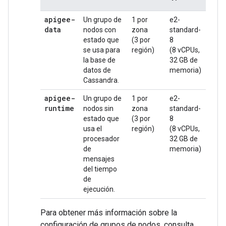
prod
apigee-
Un grupo de
1 por
e2-
e2-
data
nodos con
zona
standard-
stan
estado que
(3 por
8
(4 v
se usa para
región)
(8 vCPUs,
16 G
la base de
32 GB de
memo
datos de
memoria)
Cassandra.
apigee-
Un grupo de
1 por
e2-
e2-
runtime
nodos sin
zona
standard-
stan
estado que
(3 por
8
(4 v
usa el
región)
(8 vCPUs,
16 G
procesador
32 GB de
memo
de
memoria)
mensajes
del tiempo
de
ejecución.
Para obtener más información sobre la
configuración de grupos de nodos, consulta