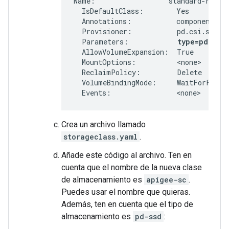
Name:                  standard-rwo

  IsDefaultClass:        Yes

  Annotations:           components.gk
  Provisioner:           pd.csi.storag
  Parameters:            
type=pd-bal
  AllowVolumeExpansion:  True

  MountOptions:          <none>

  ReclaimPolicy:         Delete

  VolumeBindingMode:     WaitForFirstC
  Events:                <none>
Crea un archivo llamado
storageclass.yaml
.
Añade este código al archivo. Ten en
cuenta que el nombre de la nueva clase
de almacenamiento es
apigee-sc
.
Puedes usar el nombre que quieras.
Además, ten en cuenta que el tipo de
almacenamiento es
pd-ssd
: