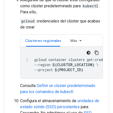
como clúster predeterminado para
kubectl
.
Para ello,
gcloud
credenciales del clúster que acabas
de crear:
Clústeres regionales
Más
  gcloud container clusters get-credentia
    --region 
${CLUSTER_LOCATION}
 \

    --project 
${PROJECT_ID}
Consulta
Definir un clúster predeterminado
para los comandos de kubectl
.
Configura el almacenamiento de
unidades de
estado sólido (SSD) persistentes
para
Cassandra. No admitimos el uso de
SSD