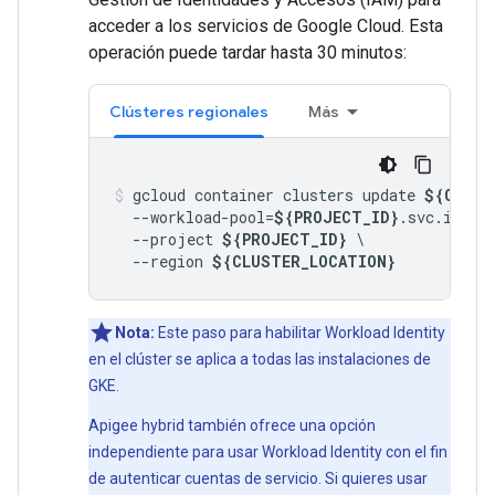
acceder a los servicios de Google Cloud. Esta
operación puede tardar hasta 30 minutos:
Clústeres regionales
Más
gcloud container clusters update 
${CLUST
  --workload-pool=
${PROJECT_ID}
.svc.id.goo
  --project 
${PROJECT_ID}
 \

  --region 
${CLUSTER_LOCATION}
Nota:
Este paso para habilitar Workload Identity
en el clúster se aplica a todas las instalaciones de
GKE.
Apigee hybrid también ofrece una opción
independiente para usar Workload Identity con el fin
de autenticar cuentas de servicio. Si quieres usar