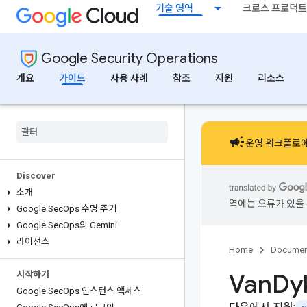
기술 영역
크로스 프로덕트
Google Security Operations
개요
가이드
사용 사례
참조
지원
리소스
campaign
운영 워크플로에
Discover
소개
역에는 오류가 있을 
Google Sec
Ops 수명 주기
Google Sec
Ops의 Gemini
라이선스
Home
Documen
Van
Dy
시작하기
Google Sec
Ops 인스턴스 액세스