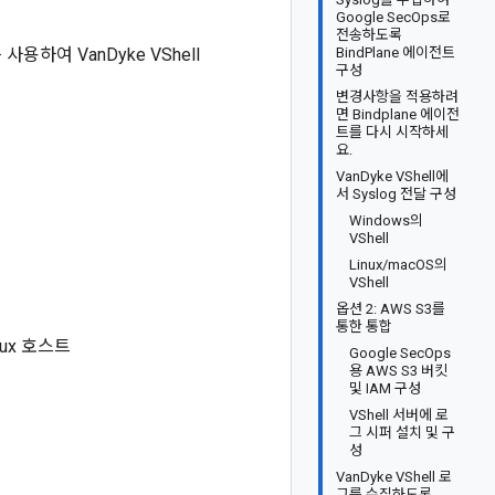
Google SecOps로
전송하도록
사용하여 VanDyke VShell
BindPlane 에이전트
구성
변경사항을 적용하려
면 Bindplane 에이전
트를 다시 시작하세
요.
VanDyke VShell에
서 Syslog 전달 구성
Windows의
VShell
Linux/macOS의
VShell
옵션 2: AWS S3를
통한 통합
nux 호스트
Google SecOps
용 AWS S3 버킷
및 IAM 구성
VShell 서버에 로
그 시퍼 설치 및 구
성
VanDyke VShell 로
그를 수집하도록