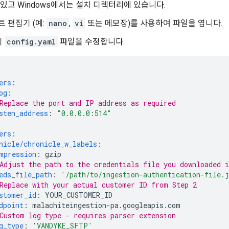
 있고 Windows에서는 설치 디렉터리에 있습니다.
트 편집기 (예:
nano
,
vi
또는 메모장)를 사용하여 파일을 엽니다.
이
config.yaml
파일을 수정합니다.
ers
:
og
:
Replace the port and IP address as required
sten_address
:
"0.0.0.0:514"
ers
:
nicle/chronicle_w_labels
:
mpression
:
gzip
Adjust the path to the credentials file you downloaded i
eds_file_path
:
'/path/to/ingestion-authentication-file.
Replace with your actual customer ID from Step 2
stomer_id
:
YOUR_CUSTOMER_ID
dpoint
:
malachiteingestion-pa.googleapis.com
Custom log type - requires parser extension
g_type
:
'VANDYKE_SFTP'