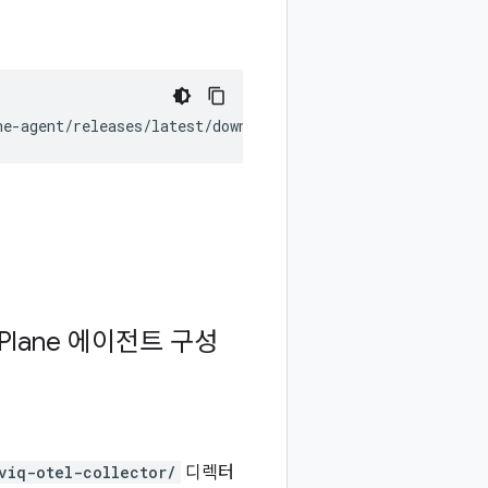
ne-agent/releases/latest/download/install_unix.sh
)
"
Plane 에이전트 구성
viq-otel-collector/
디렉터