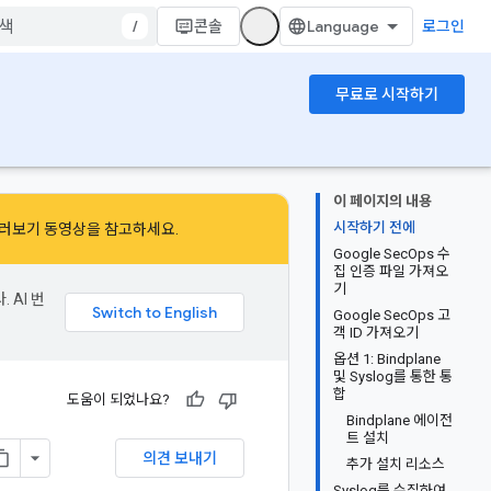
/
콘솔
로그인
무료로 시작하기
이 페이지의 내용
시작하기 전에
러보기 동영상
을 참고하세요.
Google SecOps 수
집 인증 파일 가져오
기
 AI 번
Google SecOps 고
객 ID 가져오기
옵션 1: Bindplane
및 Syslog를 통한 통
합
도움이 되었나요?
Bindplane 에이전
트 설치
의견 보내기
추가 설치 리소스
Syslog를 수집하여