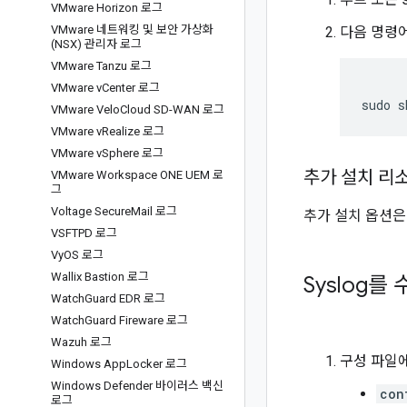
VMware Horizon 로그
VMware 네트워킹 및 보안 가상화
다음 명령
(NSX) 관리자 로그
VMware Tanzu 로그
VMware v
Center 로그
sudo
s
VMware Velo
Cloud SD-WAN 로그
VMware v
Realize 로그
VMware v
Sphere 로그
추가 설치 리
VMware Workspace ONE UEM 로
그
Voltage Secure
Mail 로그
추가 설치 옵션
VSFTPD 로그
Vy
OS 로그
Wallix Bastion 로그
Syslog를 
Watch
Guard EDR 로그
Watch
Guard Fireware 로그
Wazuh 로그
구성 파일
Windows App
Locker 로그
Windows Defender 바이러스 백신
con
로그