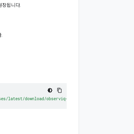
권장됩니다.
.
ses/latest/download/observiq-otel-collector.msi"
/
quiet