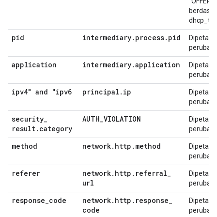
"OFFER",
berdasar
dhcp_typ
pid
intermediary
.
process
.
pid
Dipetakan
perubah
application
intermediary
.
application
Dipetakan
perubah
ipv4" and "ipv6
principal
.
ip
Dipetakan
perubah
security
_
AUTH
_
VIOLATION
Dipetakan
result
.
category
perubah
method
network
.
http
.
method
Dipetakan
perubah
referer
network
.
http
.
referral
_
Dipetakan
url
perubah
response
_
code
network
.
http
.
response
_
Dipetakan
code
perubah