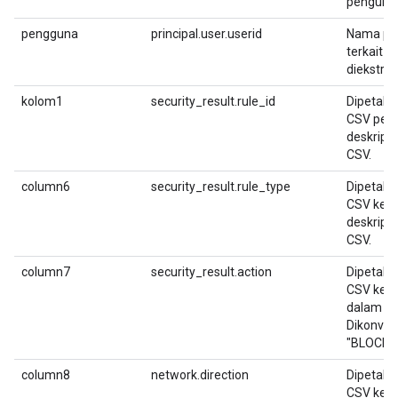
pengurai
pengguna
principal.user.userid
Nama pe
terkait d
diekstrak
kolom1
security_result.rule_id
Dipetaka
CSV pert
deskrips
CSV.
column6
security_result.rule_type
Dipetaka
CSV keen
deskrips
CSV.
column7
security_result.action
Dipetaka
CSV ketuj
dalam fo
Dikonver
"BLOCK" 
column8
network.direction
Dipetaka
CSV kede