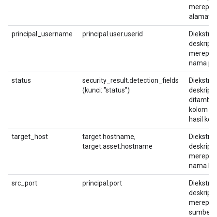
merepre
alamat I
principal_username
principal.user.userid
Diekstrak
deskripsi
merepre
nama pe
status
security_result.detection_fields
Diekstrak
(kunci: "status")
deskripsi
ditambah
kolom de
hasil ke
target_host
target.hostname,
Diekstrak
target.asset.hostname
deskripsi
merepre
nama hos
src_port
principal.port
Diekstrak
deskripsi
merepres
sumber. 