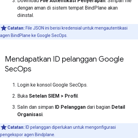
Download
File Autentikasi Penyerapan
. Simpan file
dengan aman di sistem tempat BindPlane akan
diinstal.
Catatan:
File JSON ini berisi kredensial untuk mengautentikasi
agen BindPlane ke Google SecOps.
Mendapatkan ID pelanggan Google
Sec
Ops
Login ke konsol Google SecOps.
Buka
Setelan SIEM
>
Profil
.
Salin dan simpan
ID Pelanggan
dari bagian
Detail
Organisasi
.
Catatan:
ID pelanggan diperlukan untuk mengonfigurasi
pengekspor agen Bindplane.