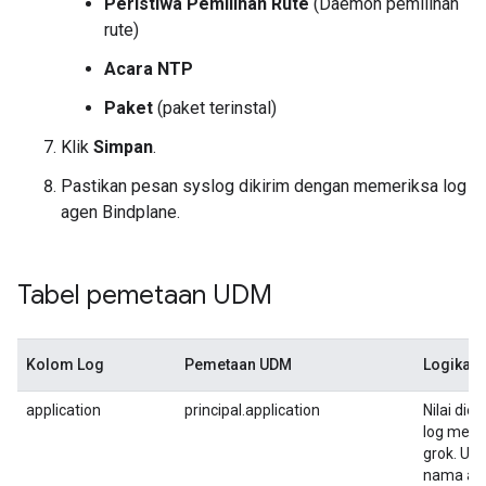
Peristiwa Pemilihan Rute
(Daemon pemilihan
rute)
Acara NTP
Paket
(paket terinstal)
Klik
Simpan
.
Pastikan pesan syslog dikirim dengan memeriksa log
agen Bindplane.
Tabel pemetaan UDM
Kolom Log
Pemetaan UDM
Logika
application
principal.application
Nilai die
log meng
grok. Unt
nama apl