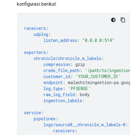
konfigurasi berikut:
receivers
:
udplog
:
listen_address
:
"0.0.0.0:514"
exporters
:
chronicle/chronicle_w_labels
:
compression
:
gzip
creds_file_path
:
'/path/to/ingestion-
customer_id
:
'YOUR_CUSTOMER_ID'
endpoint
:
malachiteingestion-pa.googl
log_type
:
'PFSENSE'
raw_log_field
:
body
ingestion_labels
:
service
:
pipelines
:
logs/source0__chronicle_w_labels-0
:
receivers
: