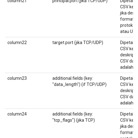
column21
principal.port (jika TCP/UDP)
Dipetaka
CSV kedu
jika desk
format 
protokol
atau UDP
column22
target.port (jika TCP/UDP)
Dipetaka
CSV kedu
deskrips
CSV dan 
adalah T
column23
additional.fields (key:
Dipetaka
"data_length") (if TCP/UDP)
CSV kedua
deskrips
CSV dan 
adalah T
column24
additional.fields (key:
Dipetaka
"tcp_flags") (jika TCP)
CSV kedu
jika desk
format 