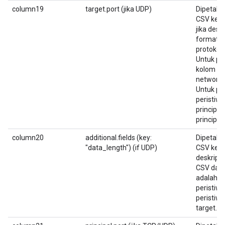
column19
target.port (jika UDP)
Dipetaka
CSV kese
jika desk
format 
protokol
Untuk pe
kolom ini
network.
Untuk per
peristiwa
principal.
principal.
column20
additional.fields (key:
Dipetaka
"data_length") (if UDP)
CSV kedu
deskrips
CSV dan 
adalah U
peristiwa
peristiwa
target.ip,