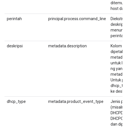
ditemuka
host dan
perintah
principal.process.command_line
Diekstrak
deskripsi
menunjuk
perintah.
deskripsi
metadata.description
Kolom de
dipetakan
metadata
untuk log
ng yang 
metadata
Untuk pe
dhcp_ty
ke deskri
dhcp_type
metadata.product_event_type
Jenis pe
(misalny
DHCPDIS
DHCPOFFE
dan dipe