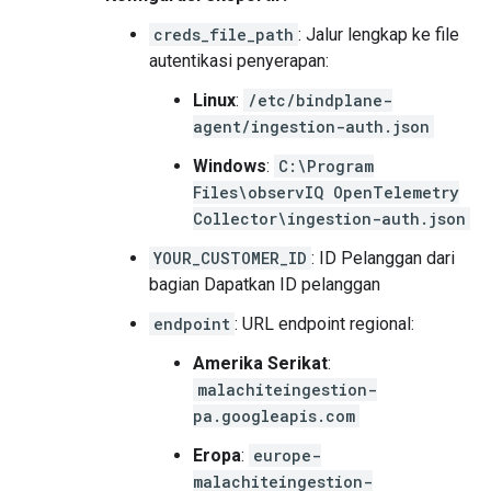
creds_file_path
: Jalur lengkap ke file
autentikasi penyerapan:
Linux
:
/etc/bindplane-
agent/ingestion-auth.json
Windows
:
C:\Program
Files\observIQ OpenTelemetry
Collector\ingestion-auth.json
YOUR_CUSTOMER_ID
: ID Pelanggan dari
bagian Dapatkan ID pelanggan
endpoint
: URL endpoint regional:
Amerika Serikat
:
malachiteingestion-
pa.googleapis.com
Eropa
:
europe-
malachiteingestion-