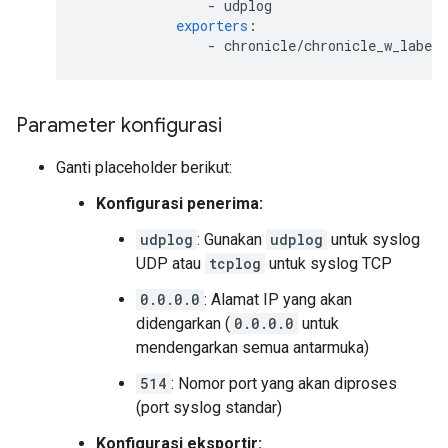
-
udplog
exporters
:
-
chronicle/chronicle_w_labels
Parameter konfigurasi
Ganti placeholder berikut:
Konfigurasi penerima:
udplog
: Gunakan
udplog
untuk syslog
UDP atau
tcplog
untuk syslog TCP
0.0.0.0
: Alamat IP yang akan
didengarkan (
0.0.0.0
untuk
mendengarkan semua antarmuka)
514
: Nomor port yang akan diproses
(port syslog standar)
Konfigurasi eksportir: