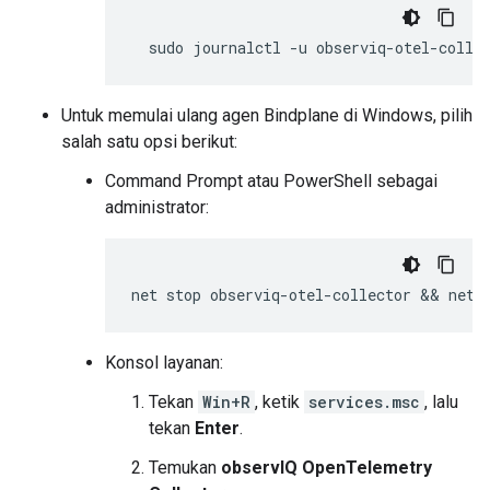
sudo
journalctl
-u
observiq-otel-colle
Untuk memulai ulang agen Bindplane di Windows, pilih
salah satu opsi berikut:
Command Prompt atau PowerShell sebagai
administrator:
Konsol layanan:
Tekan
Win+R
, ketik
services.msc
, lalu
tekan
Enter
.
Temukan
observIQ OpenTelemetry