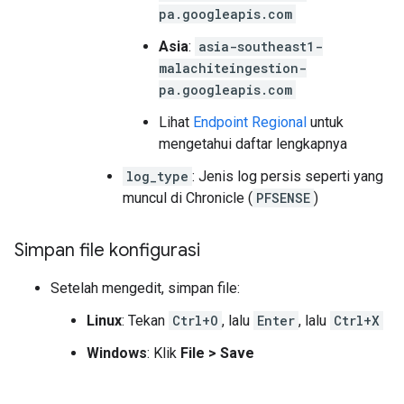
pa.googleapis.com
Asia
:
asia-southeast1-
malachiteingestion-
pa.googleapis.com
Lihat
Endpoint Regional
untuk
mengetahui daftar lengkapnya
log_type
: Jenis log persis seperti yang
muncul di Chronicle (
PFSENSE
)
Simpan file konfigurasi
Setelah mengedit, simpan file:
Linux
: Tekan
Ctrl+O
, lalu
Enter
, lalu
Ctrl+X
Windows
: Klik
File
>
Save