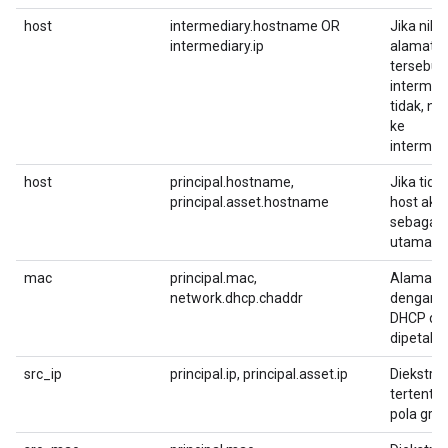
host
intermediary.hostname OR
Jika nila
intermediary.ip
alamat IP
tersebut
intermedi
tidak, nil
ke
intermed
host
principal.hostname,
Jika tida
principal.asset.hostname
host aka
sebagai 
utama.
mac
principal.mac,
Alamat M
network.dhcp.chaddr
dengan 
DHCP die
dipetaka
src_ip
principal.ip, principal.asset.ip
Diekstrak
tertent
pola grok