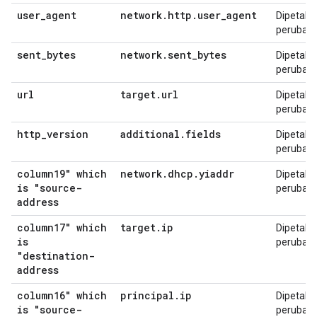
user
_
agent
network
.
http
.
user
_
agent
Dipetakan
perubah
sent
_
bytes
network
.
sent
_
bytes
Dipetakan
perubah
url
target
.
url
Dipetakan
perubah
http
_
version
additional
.
fields
Dipetakan
perubah
column19" which
network
.
dhcp
.
yiaddr
Dipetakan
is "source-
perubah
address
column17" which
target
.
ip
Dipetakan
is
perubah
"destination-
address
column16" which
principal
.
ip
Dipetakan
is "source-
perubah