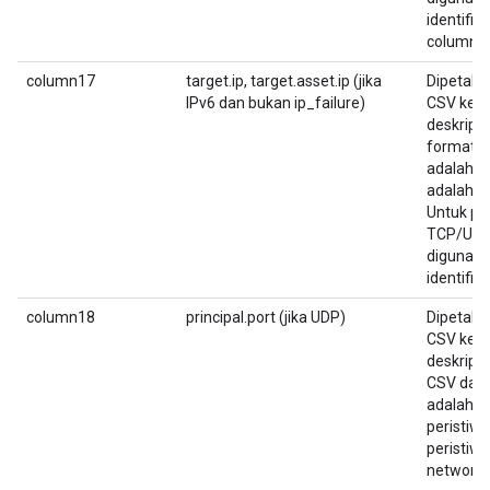
identifika
column9 
column17
target.ip, target.asset.ip (jika
Dipetaka
IPv6 dan bukan ip_failure)
CSV ketuj
deskrips
format C
adalah 6,
adalah IP
Untuk pe
TCP/UDP,
digunaka
identifika
column18
principal.port (jika UDP)
Dipetaka
CSV kede
deskrips
CSV dan 
adalah U
peristiw
peristiwa
network.