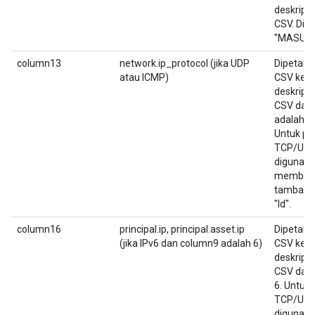
deskrips
CSV. Dik
"MASUK" 
column13
network.ip_protocol (jika UDP
Dipetaka
atau ICMP)
CSV ketig
deskrips
CSV dan 
adalah U
Untuk pe
TCP/UDP, 
digunaka
membuat
tambaha
"Id".
column16
principal.ip, principal.asset.ip
Dipetaka
(jika IPv6 dan column9 adalah 6)
CSV keen
deskrips
CSV dan 
6. Untuk 
TCP/UDP,
digunaka