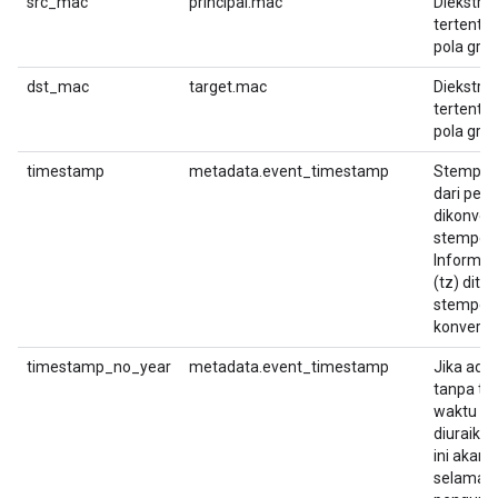
src_mac
principal.mac
Diekstrak
tertent
pola grok
dst_mac
target.mac
Diekstrak
tertent
pola grok
timestamp
metadata.event_timestamp
Stempel 
dari pesa
dikonver
stempel 
Informas
(tz) dit
stempel 
konversi 
timestamp_no_year
metadata.event_timestamp
Jika ada
tanpa ta
waktu te
diuraikan
ini akan
selama p