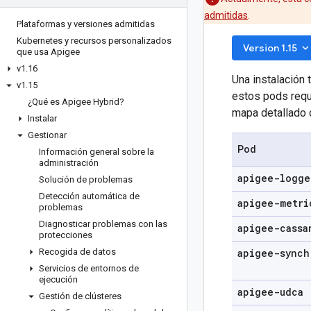
admitidas
.
Plataformas y versiones admitidas
Kubernetes y recursos personalizados
keyboard_arrow_do
Version 1.15
que usa Apigee
v1
.
16
Una instalación 
v1
.
15
estos pods requi
¿Qué es Apigee Hybrid?
mapa detallado 
Instalar
Gestionar
Pod
Información general sobre la
administración
apigee-logge
Solución de problemas
Detección automática de
apigee-metri
problemas
Diagnosticar problemas con las
apigee-cassa
protecciones
Recogida de datos
apigee-synch
Servicios de entornos de
ejecución
apigee-udca
Gestión de clústeres