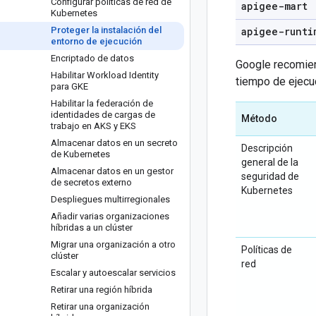
Configurar políticas de red de
apigee-mart
Kubernetes
Proteger la instalación del
apigee-runti
entorno de ejecución
Encriptado de datos
Google recomien
Habilitar Workload Identity
tiempo de ejecu
para GKE
Habilitar la federación de
identidades de cargas de
Método
trabajo en AKS y EKS
Almacenar datos en un secreto
Descripción
de Kubernetes
general de la
Almacenar datos en un gestor
seguridad de
de secretos externo
Kubernetes
Despliegues multirregionales
Añadir varias organizaciones
híbridas a un clúster
Migrar una organización a otro
Políticas de
clúster
red
Escalar y autoescalar servicios
Retirar una región híbrida
Retirar una organización