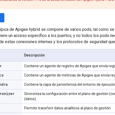
wn
típica de Apigee hybrid se compone de varios pods, tal como se i
ere un acceso específico a los puertos, y no todos los pods nec
de estas conexiones internas y los protocolos de seguridad que 
Descripción
r
Contiene un agente de registro de Apigee que envía regi
cs
Contiene un agente de métricas de Apigee que envía reg
ndra
Contiene la capa de persistencia del entorno de ejecució
ronizer
Sincroniza la configuración entre el plano de gestión (co
(datos).
Permite transferir datos analíticos al plano de gestión.