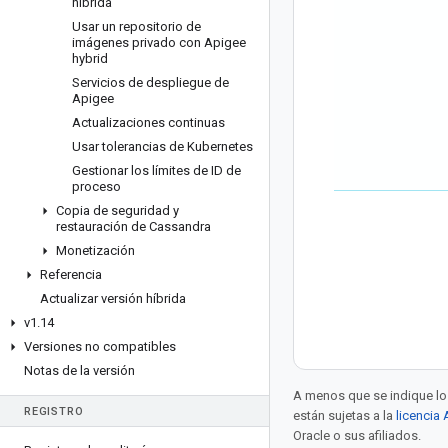
híbrida
Usar un repositorio de
imágenes privado con Apigee
hybrid
Servicios de despliegue de
Apigee
Actualizaciones continuas
Usar tolerancias de Kubernetes
Gestionar los límites de ID de
proceso
Copia de seguridad y
restauración de Cassandra
Monetización
Referencia
Actualizar versión híbrida
v1
.
14
Versiones no compatibles
Notas de la versión
A menos que se indique lo 
REGISTRO
están sujetas a la
licencia
Oracle o sus afiliados.