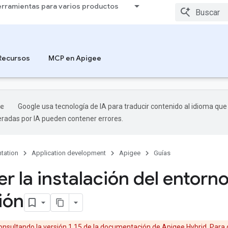
rramientas para varios productos
Recursos
MCP en Apigee
Google usa tecnología de IA para traducir contenido al idioma que 
radas por IA pueden contener errores.
tation
Application development
Apigee
Guías
r la instalación del entorn
ión
onsultando la versión 1.15 de la documentación de Apigee Hybrid. Para