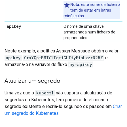
Nota:
este nome de ficheiro
tem de estar em letras
minúsculas.
apikey
O nome de uma chave
armazenada num ficheiro de
propriedades.
Neste exemplo, a política Assign Message obtém o valor
apikey
OrxYQptBMlY1TqmiGLTtyFiaLzzrD25Z
e
armazena-o na variável de fluxo
my-apikey
.
Atualizar um segredo
Uma vez que o
kubectl
não suporta a atualização de
segredos do Kubernetes, tem primeiro de eliminar o
segredo existente e recriá-lo seguindo os passos em
Criar
um segredo do Kubernetes
.