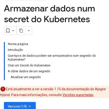
Armazenar dados num
secret do Kubernetes
Nesta página
Introdução
Que tipos de dados podem ser armazenados num segredo do
Kubernetes?
Criar um Secret do Kubernetes
A obter dados de um segredo
Atualizar um segredo
Está atualmente a ver a versão 1.15 da documentação do Apigee
Hybrid. Para mais informações, consulte
Versões suportadas
.
keyboard_arrow_down
Version 1.15