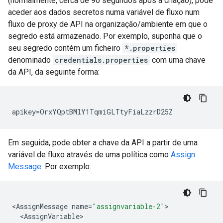
(normalmente, cerca de 90 segundos após a criação), pode
aceder aos dados secretos numa variável de fluxo num
fluxo de proxy de API na organização/ambiente em que o
segredo está armazenado. Por exemplo, suponha que o
seu segredo contém um ficheiro
*.properties
denominado
credentials.properties
com uma chave
da API, da seguinte forma:
apikey=OrxYQptBMlY1TqmiGLTtyFiaLzzrD25Z
Em seguida, pode obter a chave da API a partir de uma
variável de fluxo através de uma política como
Assign
Message
. Por exemplo:
<
AssignMessage
name
=
"assignvariable-2"
<
AssignVariable