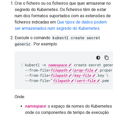
Crie o ficheiro ou os ficheiros que quer armazenar no
segredo do Kubernetes. Os ficheiros têm de estar
num dos formatos suportados com as extensões de
ficheiros indicadas em
Que tipos de dados podem
ser armazenados num segredo do Kubernetes
.
Execute o comando
kubectl create secret
generic
. Por exemplo:
kubectl -n 
namespace
 create secret generi
  --from-file=
filepath
/
prop-file
.properti
  --from-file=
filepath
/
key-file
.key \

  --from-file="
filepath
/
cert-file
Onde:
namespace
: o espaço de nomes do Kubernetes
onde os componentes de tempo de execução