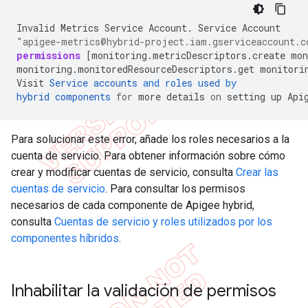
Invalid
Metrics
Service
Account
.
Service
Account
"apigee-metrics@hybrid-project.iam.gserviceaccount.c
permissions
[
monitoring.metricDescriptors.create mon
monitoring.monitoredResourceDescriptors.get monitori
Visit
Service
accounts
and
roles
used
by
hybrid
components
for
more
details
on
setting
up
Api
Para solucionar este error, añade los roles necesarios a la
cuenta de servicio. Para obtener información sobre cómo
crear y modificar cuentas de servicio, consulta
Crear las
cuentas de servicio
. Para consultar los permisos
necesarios de cada componente de Apigee hybrid,
consulta
Cuentas de servicio y roles utilizados por los
componentes híbridos
.
Inhabilitar la validación de permisos