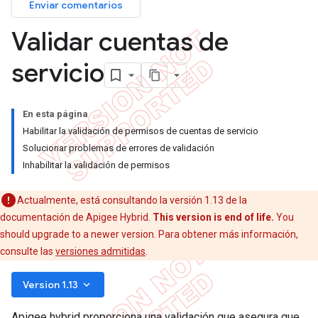
Enviar comentarios
Validar cuentas de
servicio
En esta página
Habilitar la validación de permisos de cuentas de servicio
Solucionar problemas de errores de validación
Inhabilitar la validación de permisos
Actualmente, está consultando la versión 1.13 de la
documentación de Apigee Hybrid.
This version is end of life.
You
should upgrade to a newer version. Para obtener más información,
consulte las
versiones admitidas
.
keyboard_arrow_down
Version 1.13
Apigee hybrid proporciona una validación que asegura que