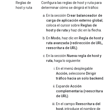
Reglas de
Configura las reglas de host y ruta para
host y ruta
determinar cómo se dirigirá el tráfico:
En la sección
Crear balanceador de
carga de aplicación externo global
,
coloca el cursor sobre
Reglas de
host y de ruta
y haz clic en la flecha.
En
Modo
, haz clic en
Regla de host y
ruta avanzada (redirección de URL,
reescritura de URL)
.
En la sección
Nueva regla de host y
ruta
, haga lo siguiente:
En el menú desplegable
Acción
, seleccione
Dirigir
tráfico hacia un solo backend
.
Expande
Acción
complementaria (reescritura
de URL)
.
En el campo
Reescritura del
host
, introduce el nombre de