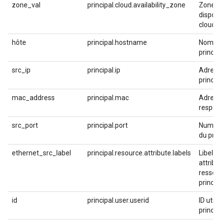
zone_val
principal.cloud.availability_zone
Zone d
disponi
cloud
hôte
principal.hostname
Nom d'
princip
src_ip
principal.ip
Adress
princip
mac_address
principal.mac
Adres
respon
src_port
principal.port
Numéro
du prin
ethernet_src_label
principal.resource.attribute.labels
Libellé
attribu
ressou
princip
id
principal.user.userid
ID util
princip