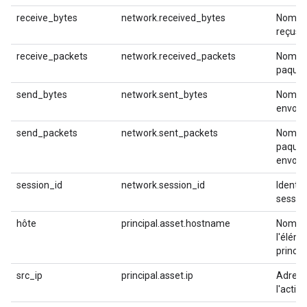
receive_bytes
network.received_bytes
Nombre
reçus
receive_packets
network.received_packets
Nombr
paquet
send_bytes
network.sent_bytes
Nombre
envoy
send_packets
network.sent_packets
Nombr
paquet
envoy
session_id
network.session_id
Identif
sessio
hôte
principal.asset.hostname
Nom d'
l'élém
princip
src_ip
principal.asset.ip
Adress
l'actif 