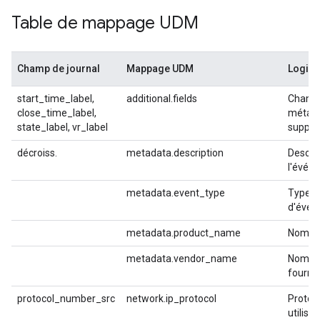
Table de mappage UDM
Champ de journal
Mappage UDM
Logiq
start_time_label,
additional.fields
Champ
close_time_label,
métad
state_label, vr_label
supplé
décroiss.
metadata.description
Descrip
l'évén
metadata.event_type
Type
d'évé
metadata.product_name
Nom du
metadata.vendor_name
Nom d
fourni
protocol_number_src
network.ip_protocol
Protoco
utilisé