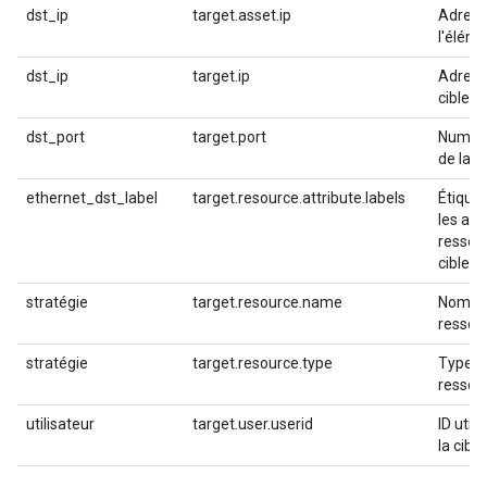
dst_ip
target.asset.ip
Adress
l'éléme
dst_ip
target.ip
Adresse
cible
dst_port
target.port
Numéro
de la c
ethernet_dst_label
target.resource.attribute.labels
Étique
les att
ressou
cibles
stratégie
target.resource.name
Nom de
ressour
stratégie
target.resource.type
Type d
ressour
utilisateur
target.user.userid
ID util
la cible