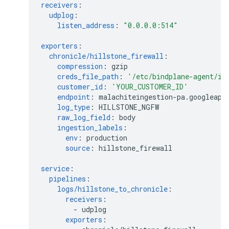
receivers
:
udplog
:
listen_address
:
"0.0.0.0:514"
exporters
:
chronicle/hillstone_firewall
:
compression
:
gzip
creds_file_path
:
'/etc/bindplane-agent/in
customer_id
:
'YOUR_CUSTOMER_ID'
endpoint
:
malachiteingestion-pa.googleapi
log_type
:
HILLSTONE_NGFW
raw_log_field
:
body
ingestion_labels
:
env
:
production
source
:
hillstone_firewall
service
:
pipelines
:
logs/hillstone_to_chronicle
:
receivers
:
-
udplog
exporters
: