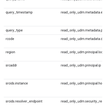
query_timestamp
read_only_udm.metadata.ev
query_type
read_only_udm.metadata.pro
rcode
read_only_udm.metadata.desc
region
read_only_udm.principal.loca
srcaddr
read_only_udm.principal.ip
srcids.instance
read_only_udm.principal.hos
srcids.resolver_endpoint
read_only_udm.security_result