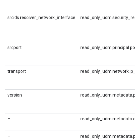
srcids.resolver_network_interface
read_only_udm.security_result
srcport
read_only_udm.principal.port
transport
read_only_udm.network.ip_pr
version
read_only_udm.metadata.pro
–
read_only_udm.metadata.eve
–
read_only_udm.metadata.pr