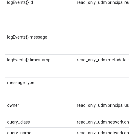
logEvents{}.id
read_only_udm.principal.reso
logEvents{}.message
logEvents{}.timestamp
read_only_udm.metadata.ev
messageType
owner
read_only_udm.principal.user.
query_class
read_only_udm.network.dns.q
query_name
read_only_udm.network.dns.