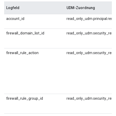
Logfeld
UDM-Zuordnung
account_id
read_only_udm.principal.reso
firewall_domain_list_id
read_only_udm.security_result
firewall_rule_action
read_only_udm.security_resul
firewall_rule_group_id
read_only_udm.security_result