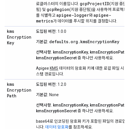
gcpProjectID
로클러스터의 이름입니다.
(지원 중단
gcpRegion
됨) 및
(지원 중단됨)을 사용하여 프로젝트
apigee-logger
apigee-
를 식별하고
와
metrics
가 데이터를 푸시할 위치를 결정합니다.
kms
도입된 버전:
1.0.0
Encryption
defaults.org.kmsEncryptionKey
기본값:
Key
선택사항.
kmsEncryptionKey
,
kmsEncryptionPath
,
kmsEncryptionSecret
중 하나만 사용하세요.
Apigee
KMS
데이터의 암호화 키에 대한 로컬 파일 시
스템 경로입니다.
kms
도입된 버전:
1.2.0
Encryption
기본값:
None
Path
선택사항.
kmsEncryptionKey
,
kmsEncryptionPath
,
kmsEncryptionSecret
중 하나만 사용하세요.
base64로 인코딩된 암호화 키가 포함된 파일의 경로입
니다.
데이터 암호화
를 참조하세요.