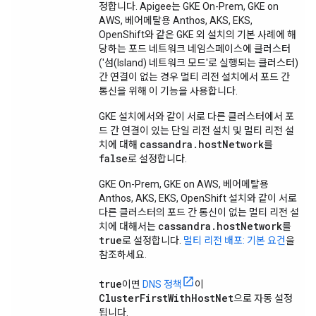
정합니다. Apigee는 GKE On-Prem, GKE on
AWS, 베어메탈용 Anthos, AKS, EKS,
OpenShift와 같은 GKE 외 설치의 기본 사례에 해
당하는 포드 네트워크 네임스페이스에 클러스터
('섬(Island) 네트워크 모드'로 실행되는 클러스터)
간 연결이 없는 경우 멀티 리전 설치에서 포드 간
통신을 위해 이 기능을 사용합니다.
GKE 설치에서와 같이 서로 다른 클러스터에서 포
드 간 연결이 있는 단일 리전 설치 및 멀티 리전 설
cassandra.hostNetwork
치에 대해
를
false
로 설정합니다.
GKE On-Prem, GKE on AWS, 베어메탈용
Anthos, AKS, EKS, OpenShift 설치와 같이 서로
다른 클러스터의 포드 간 통신이 없는 멀티 리전 설
cassandra.hostNetwork
치에 대해서는
를
true
로 설정합니다.
멀티 리전 배포: 기본 요건
을
참조하세요.
true
이면
DNS 정책
이
ClusterFirstWithHostNet
으로 자동 설정
됩니다.