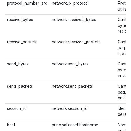
protocol_number_src
network.ip_protocol
Protoco
utiliza
receive_bytes
network.received_bytes
Cantid
bytes
recibid
receive_packets
network.received_packets
Cantid
paquet
recibid
send_bytes
network.sent_bytes
Cantid
bytes
enviad
send_packets
network.sent_packets
Cantid
paquet
enviad
session_id
network.session_id
Identif
de la s
host
principal.asset.hostname
Nombr
host de