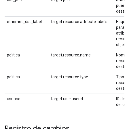
puerto 
destin
ethernet_dst_label
target.resource.attribute.labels
Etique
para lo
atribut
recurs
objetiv
política
target.resource.name
Nombre
recurs
destin
política
target.resource.type
Tipo d
recurs
destin
usuario
target.user.userid
ID de u
del obj
Registro de cambios