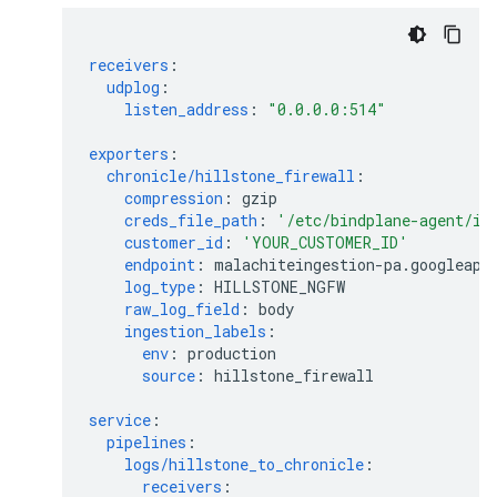
receivers
:
udplog
:
listen_address
:
"0.0.0.0:514"
exporters
:
chronicle/hillstone_firewall
:
compression
:
gzip
creds_file_path
:
'/etc/bindplane-agent/in
customer_id
:
'YOUR_CUSTOMER_ID'
endpoint
:
malachiteingestion-pa.googleapi
log_type
:
HILLSTONE_NGFW
raw_log_field
:
body
ingestion_labels
:
env
:
production
source
:
hillstone_firewall
service
:
pipelines
:
logs/hillstone_to_chronicle
:
receivers
: