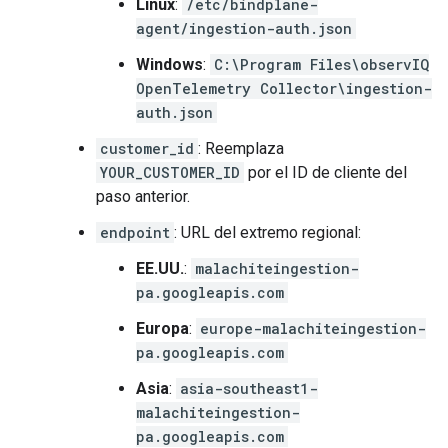
Linux
:
/etc/bindplane-
agent/ingestion-auth.json
Windows
:
C:\Program Files\observIQ
OpenTelemetry Collector\ingestion-
auth.json
customer_id
: Reemplaza
YOUR_CUSTOMER_ID
por el ID de cliente del
paso anterior.
endpoint
: URL del extremo regional:
EE.UU.
:
malachiteingestion-
pa.googleapis.com
Europa
:
europe-malachiteingestion-
pa.googleapis.com
Asia
:
asia-southeast1-
malachiteingestion-
pa.googleapis.com