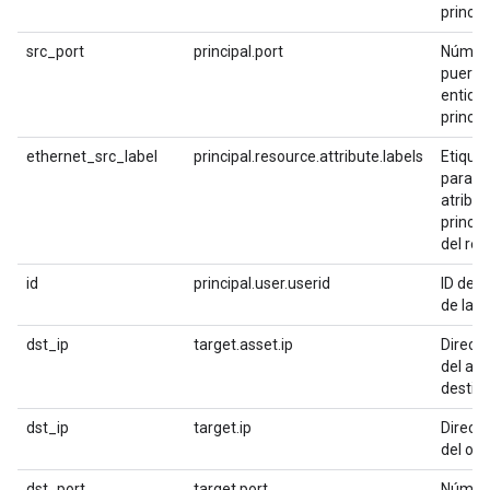
princip
src_port
principal.port
Númer
puerto 
entida
princip
ethernet_src_label
principal.resource.attribute.labels
Etique
para lo
atribut
princip
del rec
id
principal.user.userid
ID de u
de la p
dst_ip
target.asset.ip
Direcci
del act
destin
dst_ip
target.ip
Direcci
del obj
dst_port
target.port
Númer