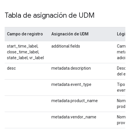
Tabla de asignación de UDM
Campo de registro
Asignación de UDM
Lógica
start_time_label,
additional.fields
Campo
close_time_label,
metad
state_label, vr_label
adicio
desc
metadata.description
Descri
del ev
metadata.event_type
Tipo d
evento
metadata.product_name
Nombre
produc
metadata.vendor_name
Nombre
provee