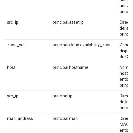
activo
princip
src_ip
principal.asset.ip
Direcci
del act
princip
zone_val
principal.cloud.availability_zone
Zona d
disponi
de Clo
host
principal.hostname
Nombr
host de
entida
princip
src_ip
principal.ip
Direcci
de la e
princip
mac_address
principal.mac
Direcc
MAC de
entida