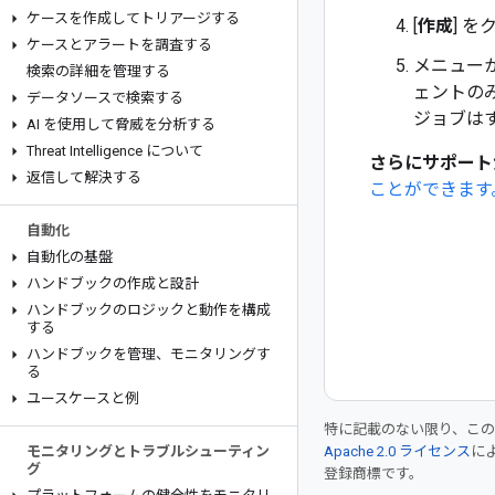
ケースを作成してトリアージする
[
作成
] 
ケースとアラートを調査する
メニュー
検索の詳細を管理する
ェントの
データソースで検索する
ジョブは
AI を使用して脅威を分析する
Threat Intelligence について
さらにサポート
返信して解決する
ことができます
自動化
自動化の基盤
ハンドブックの作成と設計
ハンドブックのロジックと動作を構成
する
ハンドブックを管理、モニタリングす
る
ユースケースと例
特に記載のない限り、こ
モニタリングとトラブルシューティン
Apache 2.0 ライセンス
に
グ
登録商標です。