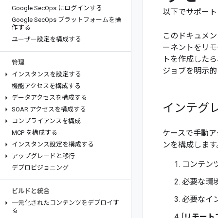
Google Sec
Ops にログインする
以下でサポート
Google Sec
Ops プラットフォームを操
作する
このドキュメントで
ユーザー設定を構成する
ーネントをリモ
トを作成したら
管理
ジョブを明示的
インスタンスを設定する
機能アクセスを構成する
データアクセスを構成する
インテグ
SOAR アクセスを構成する
コンプライアンスを構成
ケースで手動ア
MCP を構成する
ンを構成します
インスタンス設定を構成する
アップグレードと移行
コンテン
デプロビジョニング
必要な環
ビルドと統合
必要なイ
一元化されたコンテンツをデプロイす
る
[
リモート