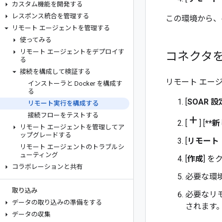
カスタム機能を開発する
レスポンス統合を管理する
この環境から、
リモート エージェントを管理する
使ってみる
リモート エージェントをデプロイす
コネクタ
る
接続を構成して検証する
リモート エー
インストーラと Docker を構成す
る
[
SOAR 設
リモート実行を構成する
接続フローをテストする
add
[
] [
**
リモート エージェントを管理してア
ップグレードする
[
リモート
リモート エージェントのトラブルシ
ューティング
[
作成
] 
コラボレーションと共有
必要な環
取り込み
必要なリ
データの取り込みの準備をする
されます
データの収集