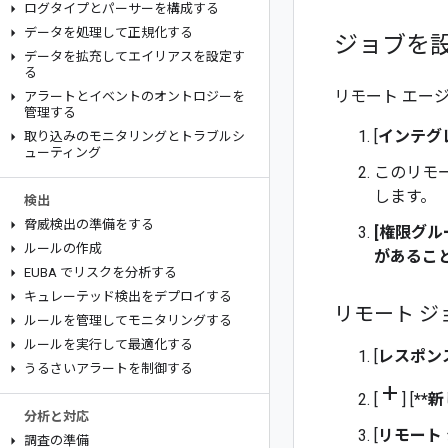
ログタイプとパーサーを構成する
データを処理して正規化する
ジョブを
データを拡充してエイリアスを設定す
る
リモート エー
アラートとイベントのオントロジーを
管理する
[
インテグ
取り込みのモニタリングとトラブルシ
ューティング
このリモ
します。
検出
脅威検出の準備をする
[
権限グル
ルールの作成
があるこ
EUBA でリスクを分析する
キュレーテッド検出をデプロイする
リモート ジ
ルールを管理してモニタリングする
ルールを実行して最適化する
[
レスポン
うるさいアラートを制御する
add
[
] [
**
分析と対応
[
リモート
調査の準備