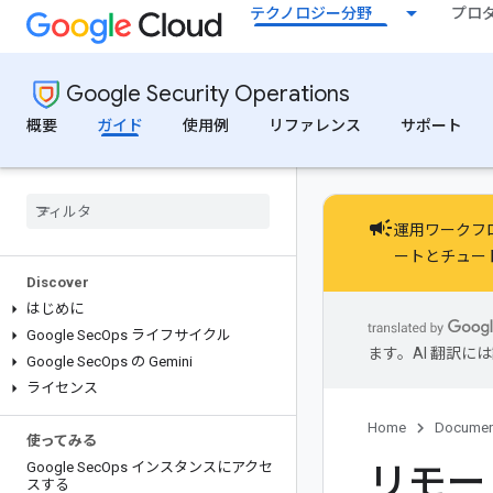
テクノロジー分野
プロ
Google Security Operations
概要
ガイド
使用例
リファレンス
サポート
campaign
運用ワークフ
ート
と
チュー
Discover
はじめに
Google Sec
Ops ライフサイクル
ます。AI 翻訳
Google Sec
Ops の Gemini
ライセンス
Home
Documen
使ってみる
リモー
Google Sec
Ops インスタンスにアクセ
スする