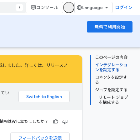
/
コンソール
ログイン
無料で利用開始
このページの内容
インテグレーショ
成しました。詳しくは、
リリースノ
ンを設定する
コネクタを設定す
る
ジョブを設定する
してい
リモート ジョブ
を構成する
情報は役に立ちましたか？
フィードバックを送信