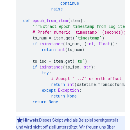
continue
raise
def
epoch_from_item
(
item
):
"""Extract epoch timestamp from log item
# Prefer numeric 'timestamp' (seconds); 
ts_num
=
item
.
get
(
'timestamp'
)
if
isinstance
(
ts_num
,
(
int
,
float
)):
return
int
(
ts_num
)
ts_iso
=
item
.
get
(
'ts'
)
if
isinstance
(
ts_iso
,
str
):
try
:
# Accept "...Z" or with offset
return
int
(
datetime
.
fromisoformat
except
Exception
:
return
None
return
None
Hinweis
:Dieses Skript wird als Beispiel bereitgestellt
und wird nicht offiziell unterstützt. Wir freuen uns über