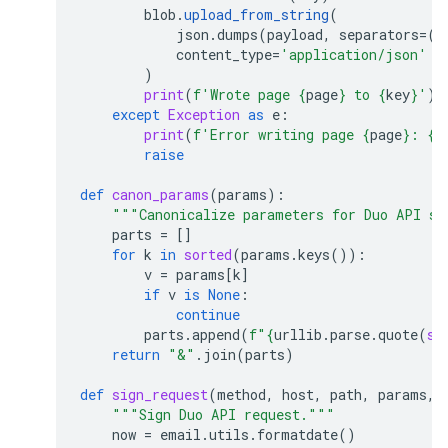
blob
.
upload_from_string
(
json
.
dumps
(
payload
,
separators
=
(
'
content_type
=
'application/json'
)
print
(
f
'Wrote page 
{
page
}
 to 
{
key
}
'
)
except
Exception
as
e
:
print
(
f
'Error writing page 
{
page
}
: 
{
s
raise
def
canon_params
(
params
):
"""Canonicalize parameters for Duo API si
parts
=
[]
for
k
in
sorted
(
params
.
keys
()):
v
=
params
[
k
]
if
v
is
None
:
continue
parts
.
append
(
f
"
{
urllib
.
parse
.
quote
(
st
return
"&"
.
join
(
parts
)
def
sign_request
(
method
,
host
,
path
,
params
,
"""Sign Duo API request."""
now
=
email
.
utils
.
formatdate
()