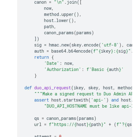
canon
=
"
\n
"
.
join
([
now
,
method
.
upper
(),
host
.
lower
(),
path
,
canon_params
(
params
)
])
sig
=
hmac
.
new
(
skey
.
encode
(
'utf-8'
),
cano
auth
=
base64
.
b64encode
(
f
"
{
ikey
}
:
{
sig
}
"
.
e
return
{
'Date'
:
now
,
'Authorization'
:
f
'Basic 
{
auth
}
'
}
def
duo_api_request
(
ikey
,
skey
,
host
,
method
,
"""Make a signed request to Duo Admin API
assert
host
.
startswith
(
'api-'
)
and
host
.
e
"DUO_API_HOSTNAME must be like api-XX
qs
=
canon_params
(
params
)
url
=
f
"https://
{
host
}{
path
}
"
+
(
f
"?
{
qs
}
"
attempt
=
0