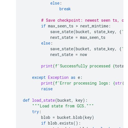
else
:
break
# Save checkpoint: newest seen ts, or
if
max_seen_ts
 > 
next_mintime
:
save_state
(
bucket
,
state_key
,
{
'm
next_state
=
max_seen_ts
else
:
save_state
(
bucket
,
state_key
,
{
'm
next_state
=
now
print
(
f
'Successfully processed 
{
total
except
Exception
as
e
:
print
(
f
'Error processing logs: 
{
str
(
e
raise
def
load_state
(
bucket
,
key
):
"""Load state from GCS."""
try
:
blob
=
bucket
.
blob
(
key
)
if
blob
.
exists
():