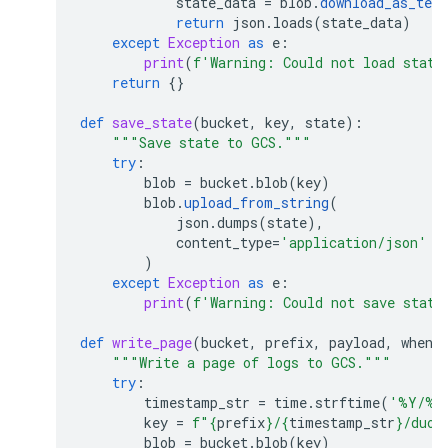
state_data
=
blob
.
download_as_text
return
json
.
loads
(
state_data
)
except
Exception
as
e
:
print
(
f
'Warning: Could not load state
return
{}
def
save_state
(
bucket
,
key
,
state
):
"""Save state to GCS."""
try
:
blob
=
bucket
.
blob
(
key
)
blob
.
upload_from_string
(
json
.
dumps
(
state
),
content_type
=
'application/json'
)
except
Exception
as
e
:
print
(
f
'Warning: Could not save state
def
write_page
(
bucket
,
prefix
,
payload
,
when
,
"""Write a page of logs to GCS."""
try
:
timestamp_str
=
time
.
strftime
(
'%Y/%m
key
=
f
"
{
prefix
}
/
{
timestamp_str
}
/duo-
blob
=
bucket
.
blob
(
key
)