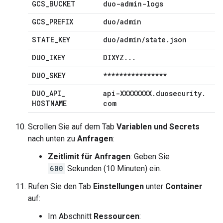
GCS
_
BUCKET
duo-admin-logs
GCS
_
PREFIX
duo
/
admin
STATE
_
KEY
duo
/
admin
/
state
.
json
DUO
_
IKEY
DIXYZ
.
.
.
DUO
_
SKEY
****************
DUO
_
API
_
api-XXXXXXXX
.
duosecurity
.
HOSTNAME
com
Scrollen Sie auf dem Tab
Variablen und Secrets
nach unten zu
Anfragen
:
Zeitlimit für Anfragen
: Geben Sie
600
Sekunden (10 Minuten) ein.
Rufen Sie den Tab
Einstellungen
unter
Container
auf:
Im Abschnitt
Ressourcen
: