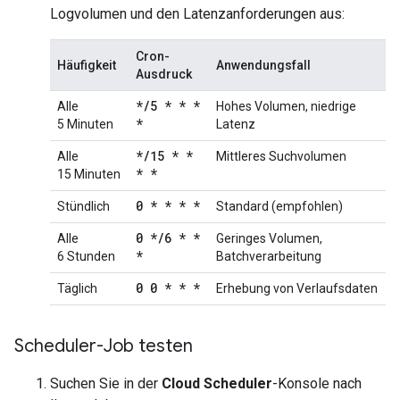
Logvolumen und den Latenzanforderungen aus:
Cron-
Häufigkeit
Anwendungsfall
Ausdruck
*
/
5 * * *
Alle
Hohes Volumen, niedrige
*
5 Minuten
Latenz
*
/
15 * *
Alle
Mittleres Suchvolumen
* *
15 Minuten
0 * * * *
Stündlich
Standard (empfohlen)
0 *
/
6 * *
Alle
Geringes Volumen,
*
6 Stunden
Batchverarbeitung
0 0 * * *
Täglich
Erhebung von Verlaufsdaten
Scheduler-Job testen
Suchen Sie in der
Cloud Scheduler
-Konsole nach