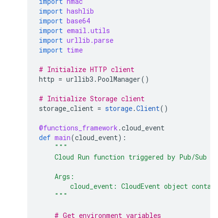
import
hmac
import
hashlib
import
base64
import
email.utils
import
urllib.parse
import
time
# Initialize HTTP client
http
=
urllib3
.
PoolManager
()
# Initialize Storage client
storage_client
=
storage
.
Client
()
@functions_framework
.
cloud_event
def
main
(
cloud_event
):
"""
    Cloud Run function triggered by Pub/Sub t
    Args:
        cloud_event: CloudEvent object contai
    """
# Get environment variables