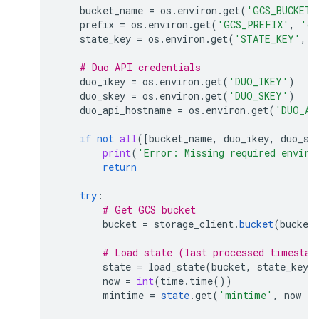
bucket_name
=
os
.
environ
.
get
(
'GCS_BUCKET'
prefix
=
os
.
environ
.
get
(
'GCS_PREFIX'
,
'du
state_key
=
os
.
environ
.
get
(
'STATE_KEY'
,
'
# Duo API credentials
duo_ikey
=
os
.
environ
.
get
(
'DUO_IKEY'
)
duo_skey
=
os
.
environ
.
get
(
'DUO_SKEY'
)
duo_api_hostname
=
os
.
environ
.
get
(
'DUO_AP
if
not
all
([
bucket_name
,
duo_ikey
,
duo_sk
print
(
'Error: Missing required enviro
return
try
:
# Get GCS bucket
bucket
=
storage_client
.
bucket
(
bucket
# Load state (last processed timestam
state
=
load_state
(
bucket
,
state_key
)
now
=
int
(
time
.
time
())
mintime
=
state
.
get
(
'mintime'
,
now
-