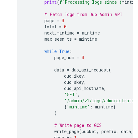
print
(
f
'Processing logs since 
{
mintim
# Fetch logs from Duo Admin API
page
=
0
total
=
0
next_mintime
=
mintime
max_seen_ts
=
mintime
while
True
:
page_num
=
0
data
=
duo_api_request
(
duo_ikey
,
duo_skey
,
duo_api_hostname
,
'GET'
,
'/admin/v1/logs/administrator
{
'mintime'
:
mintime
}
)
# Write page to GCS
write_page
(
bucket
,
prefix
,
data
,
page
+=
1