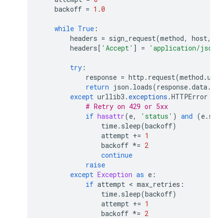
backoff
=
1.0
while
True
:
headers
=
sign_request
(
method
,
host
,
headers
[
'Accept'
]
=
'application/json
try
:
response
=
http
.
request
(
method
.
up
return
json
.
loads
(
response
.
data
.
d
except
urllib3
.
exceptions
.
HTTPError
a
# Retry on 429 or 5xx
if
hasattr
(
e
,
'status'
)
and
(
e
.
st
time
.
sleep
(
backoff
)
attempt
+=
1
backoff
*=
2
continue
raise
except
Exception
as
e
:
if
attempt
 < 
max_retries
:
time
.
sleep
(
backoff
)
attempt
+=
1
backoff
*=
2