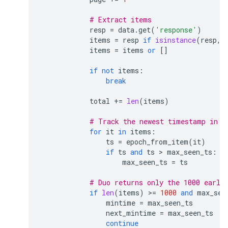
# Extract items
resp
=
data
.
get
(
'response'
)
items
=
resp
if
isinstance
(
resp
,
items
=
items
or
[]
if
not
items
:
break
total
+=
len
(
items
)
# Track the newest timestamp in t
for
it
in
items
:
ts
=
epoch_from_item
(
it
)
if
ts
and
ts
 > 
max_seen_ts
:
max_seen_ts
=
ts
# Duo returns only the 1000 earli
if
len
(
items
)
 >
=
1000
and
max_see
mintime
=
max_seen_ts
next_mintime
=
max_seen_ts
continue