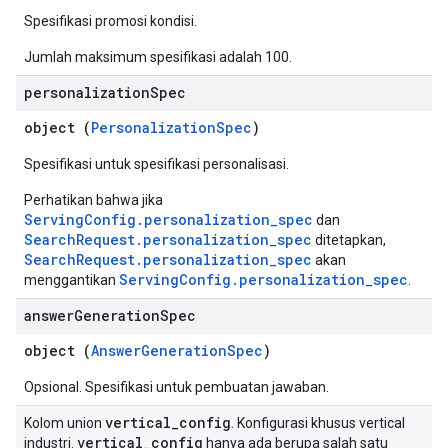
Spesifikasi promosi kondisi.
Jumlah maksimum spesifikasi adalah 100.
personalization
Spec
object (
PersonalizationSpec
)
Spesifikasi untuk spesifikasi personalisasi.
Perhatikan bahwa jika
ServingConfig.personalization_spec
dan
SearchRequest.personalization_spec
ditetapkan,
SearchRequest.personalization_spec
akan
ServingConfig.personalization_spec
menggantikan
.
answer
Generation
Spec
object (
AnswerGenerationSpec
)
Opsional. Spesifikasi untuk pembuatan jawaban.
vertical
_
config
Kolom union
. Konfigurasi khusus vertical
vertical
_
config
industri.
hanya ada berupa salah satu