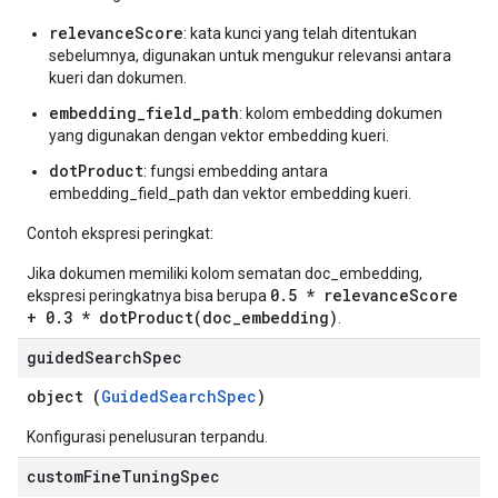
relevanceScore
: kata kunci yang telah ditentukan
sebelumnya, digunakan untuk mengukur relevansi antara
kueri dan dokumen.
embedding_field_path
: kolom embedding dokumen
yang digunakan dengan vektor embedding kueri.
dotProduct
: fungsi embedding antara
embedding_field_path dan vektor embedding kueri.
Contoh ekspresi peringkat:
Jika dokumen memiliki kolom sematan doc_embedding,
0.5 * relevanceScore
ekspresi peringkatnya bisa berupa
+ 0.3 * dotProduct(doc_embedding)
.
guided
Search
Spec
object (
GuidedSearchSpec
)
Konfigurasi penelusuran terpandu.
custom
Fine
Tuning
Spec