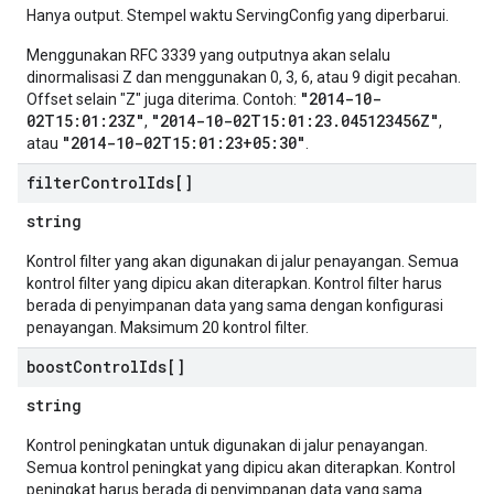
Hanya output. Stempel waktu ServingConfig yang diperbarui.
Menggunakan RFC 3339 yang outputnya akan selalu
dinormalisasi Z dan menggunakan 0, 3, 6, atau 9 digit pecahan.
"2014-10-
Offset selain "Z" juga diterima. Contoh:
02T15:01:23Z"
"2014-10-02T15:01:23.045123456Z"
,
,
"2014-10-02T15:01:23+05:30"
atau
.
filter
Control
Ids[]
string
Kontrol filter yang akan digunakan di jalur penayangan. Semua
kontrol filter yang dipicu akan diterapkan. Kontrol filter harus
berada di penyimpanan data yang sama dengan konfigurasi
penayangan. Maksimum 20 kontrol filter.
boost
Control
Ids[]
string
Kontrol peningkatan untuk digunakan di jalur penayangan.
Semua kontrol peningkat yang dipicu akan diterapkan. Kontrol
peningkat harus berada di penyimpanan data yang sama