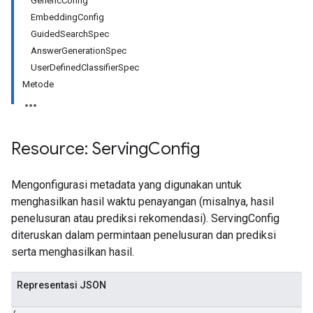
GenericConfig
EmbeddingConfig
GuidedSearchSpec
AnswerGenerationSpec
UserDefinedClassifierSpec
Metode
Resource: Serving
Config
res.sessions
Mengonfigurasi metadata yang digunakan untuk
ores.sessions.answers
menghasilkan hasil waktu penayangan (misalnya, hasil
res.siteSearchEngine
penelusuran atau prediksi rekomendasi). ServingConfig
res.siteSearchEngine.operations
diteruskan dalam permintaan penelusuran dan prediksi
ores.siteSearchEngine.sitemaps
serta menghasilkan hasil.
res.siteSearchEngine.targetSites
res.siteSearchEngine.targetSites.operations
Representasi JSON
ores.suggestionDenyListEntries
res.userEvents