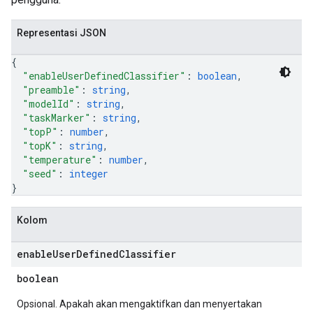
Representasi JSON
{
"enableUserDefinedClassifier"
: 
boolean
,
"preamble"
: 
string
,
"modelId"
: 
string
,
"taskMarker"
: 
string
,
"topP"
: 
number
,
"topK"
: 
string
,
"temperature"
: 
number
,
"seed"
: 
integer
}
Kolom
enable
User
Defined
Classifier
boolean
Opsional. Apakah akan mengaktifkan dan menyertakan