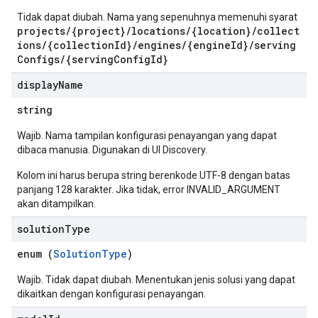
Tidak dapat diubah. Nama yang sepenuhnya memenuhi syarat
perations
projects/{project}/locations/{location}/collect
ampleQueries
ions/{collectionId}/engines/{engineId}/serving
Configs/{servingConfigId}
display
Name
ConfigsUsageStats
string
ons
enses
Wajib. Nama tampilan konfigurasi penayangan yang dapat
dibaca manusia. Digunakan di UI Discovery.
Kolom ini harus berupa string berenkode UTF-8 dengan batas
panjang 128 karakter. Jika tidak, error INVALID_ARGUMENT
akan ditampilkan.
solution
Type
enum (
SolutionType
)
Wajib. Tidak dapat diubah. Menentukan jenis solusi yang dapat
dikaitkan dengan konfigurasi penayangan.