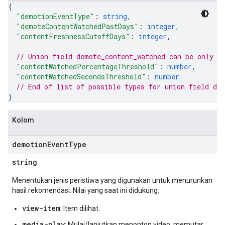
{
"demotionEventType"
: 
string
,
"demoteContentWatchedPastDays"
: 
integer
,
"contentFreshnessCutoffDays"
: 
integer
,
// Union field 
demote_content_watched
 can be only o
"contentWatchedPercentageThreshold"
: 
number
,
"contentWatchedSecondsThreshold"
: 
number
// End of list of possible types for union field 
de
}
Kolom
demotion
Event
Type
string
Menentukan jenis peristiwa yang digunakan untuk menurunkan
hasil rekomendasi. Nilai yang saat ini didukung:
view-item
: Item dilihat.
media-play
: Mulai/lanjutkan menonton video, memutar