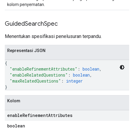
kolom penyematan.
Guided
Search
Spec
Menentukan spesifikasi penelusuran terpandu.
Representasi JSON
{
"enableRefinementAttributes"
: 
boolean
,
"enableRelatedQuestions"
: 
boolean
,
"maxRelatedQuestions"
: 
integer
}
Kolom
enable
Refinement
Attributes
boolean