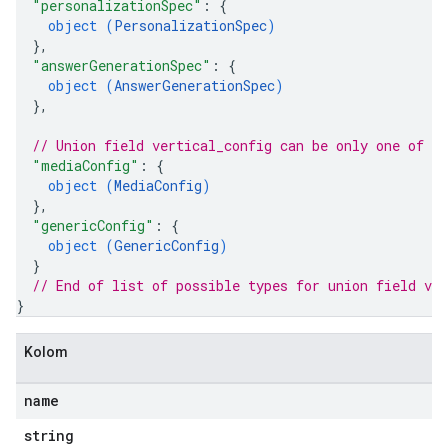
"personalizationSpec"
: 
{
rchEngine
object (
PersonalizationSpec
)
rchEngine.sitemaps
}
,
chEngine.targetSites
"answerGenerationSpec"
: 
{
ionDenyListEntries
object (
AnswerGenerationSpec
)
nts
}
,
onfigs
// Union field 
vertical_config
 can be only one of t
"mediaConfig"
: 
{
ons
object (
MediaConfig
)
}
,
res
"genericConfig"
: 
{
object (
GenericConfig
)
res.operations
}
// End of list of possible types for union field 
ver
}
erviews
Kolom
s
name
string