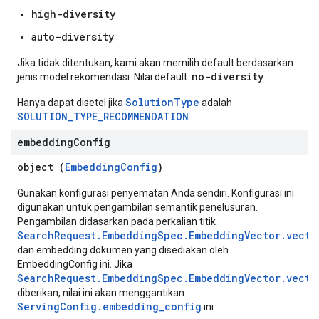
high-diversity
auto-diversity
Jika tidak ditentukan, kami akan memilih default berdasarkan
no-diversity
jenis model rekomendasi. Nilai default:
.
SolutionType
Hanya dapat disetel jika
adalah
SOLUTION_TYPE_RECOMMENDATION
.
embedding
Config
object (
EmbeddingConfig
)
Gunakan konfigurasi penyematan Anda sendiri. Konfigurasi ini
digunakan untuk pengambilan semantik penelusuran.
Pengambilan didasarkan pada perkalian titik
SearchRequest.EmbeddingSpec.EmbeddingVector.vecto
dan embedding dokumen yang disediakan oleh
EmbeddingConfig ini. Jika
SearchRequest.EmbeddingSpec.EmbeddingVector.vecto
diberikan, nilai ini akan menggantikan
ServingConfig.embedding_config
ini.