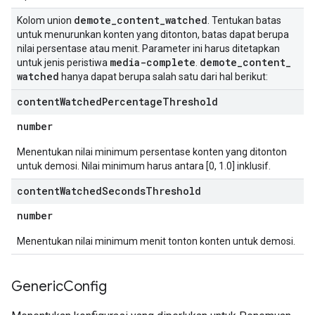
demote
_
content
_
watched
Kolom union
. Tentukan batas
untuk menurunkan konten yang ditonton, batas dapat berupa
nilai persentase atau menit. Parameter ini harus ditetapkan
media-complete
demote
_
content
_
untuk jenis peristiwa
.
watched
hanya dapat berupa salah satu dari hal berikut:
content
Watched
Percentage
Threshold
number
Menentukan nilai minimum persentase konten yang ditonton
untuk demosi. Nilai minimum harus antara [0, 1.0] inklusif.
content
Watched
Seconds
Threshold
number
Menentukan nilai minimum menit tonton konten untuk demosi.
Generic
Config