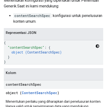
Menentukan konfigurasi yang diperlukan untuk Penemuan
Generik.Saat ini kami mendukung:
contentSearchSpec
: konfigurasi untuk penelusuran
konten umum.
Representasi JSON
{
"contentSearchSpec"
: 
{
object (
ContentSearchSpec
)
}
}
Kolom
content
Search
Spec
object (
ContentSearchSpec
)
Menentukan perilaku yang diharapkan dari penelusuran konten.
Hanya valid untuk penyimpanan data yang mendukung