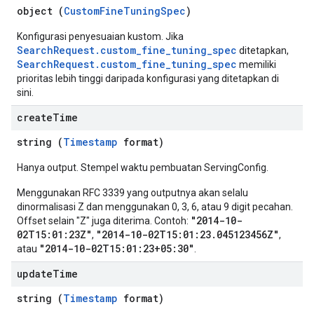
object (
CustomFineTuningSpec
)
Konfigurasi penyesuaian kustom. Jika
SearchRequest.custom_fine_tuning_spec
ditetapkan,
SearchRequest.custom_fine_tuning_spec
memiliki
prioritas lebih tinggi daripada konfigurasi yang ditetapkan di
sini.
create
Time
string (
Timestamp
format)
Hanya output. Stempel waktu pembuatan ServingConfig.
Menggunakan RFC 3339 yang outputnya akan selalu
dinormalisasi Z dan menggunakan 0, 3, 6, atau 9 digit pecahan.
"2014-10-
Offset selain "Z" juga diterima. Contoh:
02T15:01:23Z"
"2014-10-02T15:01:23.045123456Z"
,
,
"2014-10-02T15:01:23+05:30"
atau
.
update
Time
string (
Timestamp
format)