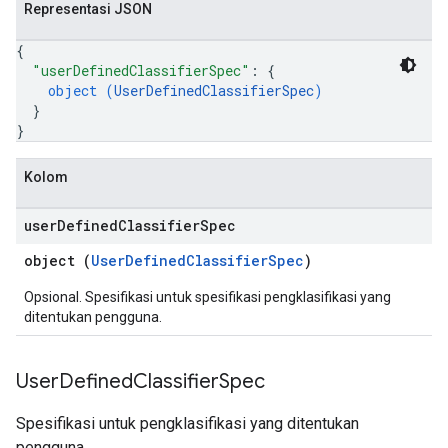
Representasi JSON
{
"userDefinedClassifierSpec"
: 
{
object (
UserDefinedClassifierSpec
)
}
}
Kolom
user
Defined
Classifier
Spec
object (
UserDefinedClassifierSpec
)
Opsional. Spesifikasi untuk spesifikasi pengklasifikasi yang
ditentukan pengguna.
User
Defined
Classifier
Spec
Spesifikasi untuk pengklasifikasi yang ditentukan
pengguna.