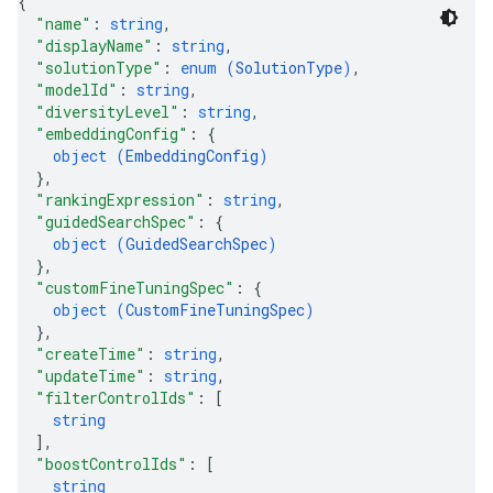
{
ores.widgetConfigs
"name"
: 
string
,
"displayName"
: 
string
,
"solutionType"
: 
enum (
SolutionType
)
,
analytics
"modelId"
: 
string
,
.assistants
"diversityLevel"
: 
string
,
.assistants.agents
"embeddingConfig"
: 
{
assistants.agents.files
object (
EmbeddingConfig
)
.assistants.agents.operations
}
,
"rankingExpression"
: 
string
,
s.assistants.cannedQueries
"guidedSearchSpec"
: 
{
s.completionConfig
object (
GuidedSearchSpec
)
.controls
}
,
.conversations
"customFineTuningSpec"
: 
{
.operations
object (
CustomFineTuningSpec
)
}
,
.servingConfigs
"createTime"
: 
string
,
.sessions
"updateTime"
: 
string
,
s.sessions.alphaEvolveExperiments
"filterControlIds"
: 
[
es.sessions.alphaEvolveExperiments.alphaEvolvePrograms
string
s.sessions.alphaEvolveExperiments.operations
]
,
"boostControlIds"
: 
[
s.sessions.answers
string
s.sessions.assistAnswers