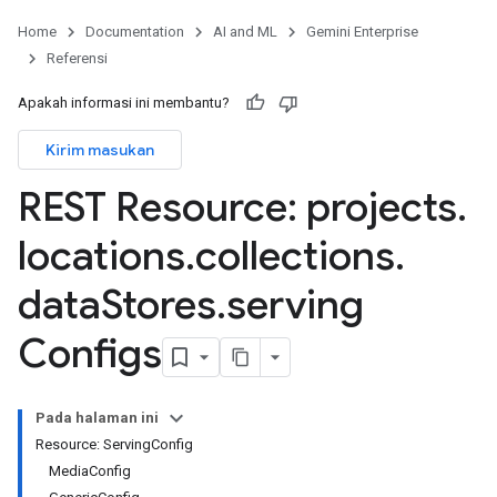
nnector.connectorRuns
Home
Documentation
AI and ML
Gemini Enterprise
nnector.operations
Referensi
res
res.branches
Apakah informasi ini membantu?
tores.branches.documents
Kirim masukan
tores.branches.documents.chunks
ores.branches.operations
REST Resource: projects
.
ores.completionConfig
ores.completionSuggestions
locations
.
collections
.
res.controls
data
Stores
.
serving
res.conversations
tores.customModels
Configs
ores.models.operations
res.operations
ores.schemas
Pada halaman ini
ores.schemas.operations
Resource: ServingConfig
res.servingConfigs
MediaConfig