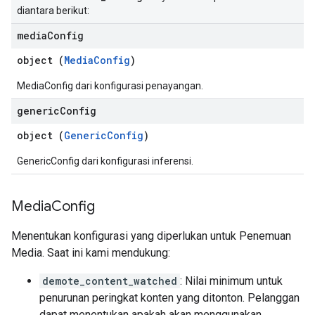
diantara berikut:
media
Config
object (
MediaConfig
)
MediaConfig dari konfigurasi penayangan.
generic
Config
object (
GenericConfig
)
GenericConfig dari konfigurasi inferensi.
Media
Config
Menentukan konfigurasi yang diperlukan untuk Penemuan
Media. Saat ini kami mendukung:
demote_content_watched
: Nilai minimum untuk
penurunan peringkat konten yang ditonton. Pelanggan
dapat menentukan apakah akan menggunakan