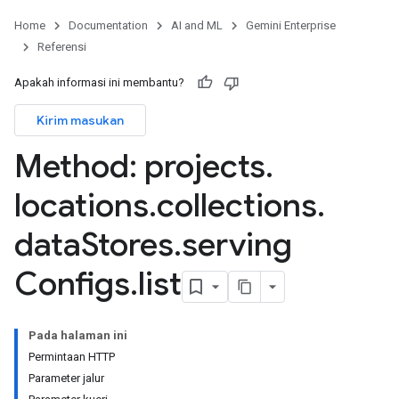
Home
Documentation
AI and ML
Gemini Enterprise
Referensi
Apakah informasi ini membantu?
Kirim masukan
res.sessions
ores.sessions.answers
Method: projects
.
res.siteSearchEngine
res.siteSearchEngine.operations
locations
.
collections
.
ores.siteSearchEngine.sitemaps
data
Stores
.
serving
res.siteSearchEngine.targetSites
res.siteSearchEngine.targetSites.operations
Configs
.
list
ores.suggestionDenyListEntries
res.userEvents
ores.widgetConfigs
Pada halaman ini
Permintaan HTTP
analytics
Parameter jalur
.assistants