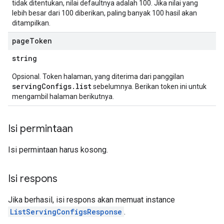
tidak ditentukan, nilai defaultnya adalah 100. Jika nilai yang
onfigs
lebih besar dari 100 diberikan, paling banyak 100 hasil akan
ditampilkan.
ons
page
Token
string
res
res.operations
Opsional. Token halaman, yang diterima dari panggilan
servingConfigs.list
sebelumnya. Berikan token ini untuk
mengambil halaman berikutnya.
erviews
Isi permintaan
s
Isi permintaan harus kosong.
Isi respons
perations
Jika berhasil, isi respons akan memuat instance
ampleQueries
ListServingConfigsResponse
.