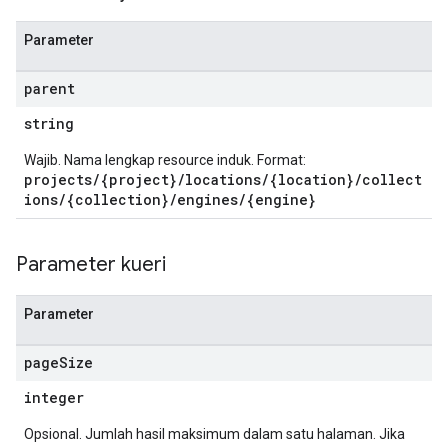
s
es.documents
Parameter
es.documents.chunks
parent
s.operations
ionConfig
string
tionSuggestions
Wajib. Nama lengkap resource induk. Format:
projects/{project}/locations/{location}/collect
ations
ions/{collection}/engines/{engine}
operations
ons
s
Parameter kueri
Configs
s
Parameter
ns.answers
rchEngine
page
Size
rchEngine.sitemaps
integer
chEngine.targetSites
ionDenyListEntries
Opsional. Jumlah hasil maksimum dalam satu halaman. Jika
nts