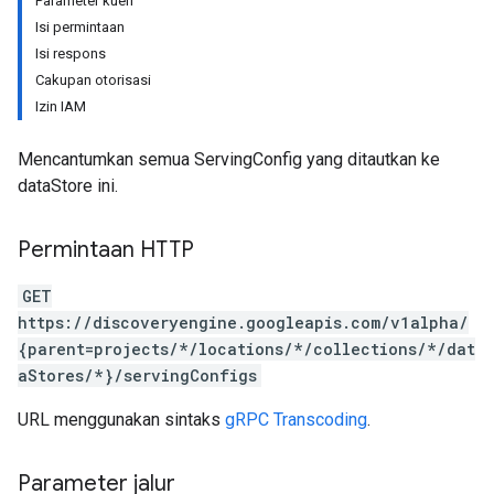
Parameter kueri
.assistants.agents
Isi permintaan
assistants.agents.files
Isi respons
.assistants.agents.operations
Cakupan otorisasi
s.assistants.cannedQueries
Izin IAM
s.completionConfig
.controls
Mencantumkan semua ServingConfig yang ditautkan ke
.conversations
dataStore ini.
.operations
.servingConfigs
Permintaan HTTP
.sessions
s.sessions.alphaEvolveExperiments
GET
es.sessions.alphaEvolveExperiments.alphaEvolvePrograms
https://discoveryengine.googleapis.com/v1alpha/
s.sessions.alphaEvolveExperiments.operations
{parent=projects/*/locations/*/collections/*/dat
s.sessions.answers
aStores/*}/servingConfigs
s.sessions.assistAnswers
.sessions.operations
URL menggunakan sintaks
gRPC Transcoding
.
s.widgetConfigs
ons
Parameter jalur