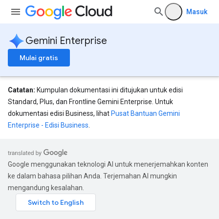
tores.branches.documents
Masuk
tores.branches.documents.chunks
ores.branches.operations
Gemini Enterprise
ores.completionConfig
ores.completionSuggestions
Mulai gratis
res.controls
res.conversations
tores.customModels
Catatan:
Kumpulan dokumentasi ini ditujukan untuk edisi
ores.models.operations
Standard, Plus, dan Frontline Gemini Enterprise. Untuk
res.operations
dokumentasi edisi Business, lihat
Pusat Bantuan Gemini
ores.schemas
Enterprise - Edisi Business
.
ores.schemas.operations
res.servingConfigs
Google menggunakan teknologi AI untuk menerjemahkan konten
ke dalam bahasa pilihan Anda. Terjemahan AI mungkin
mengandung kesalahan.