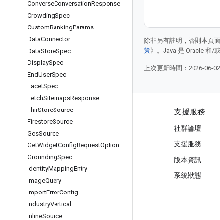
Converse
Conversation
Response
Crowding
Spec
Custom
Ranking
Params
Data
Connector
除非另有註明，否則本頁
策
》。Java 是 Oracl
Data
Store
Spec
Display
Spec
上次更新時間：2026-06-0
End
User
Spec
Facet
Spec
Fetch
Sitemaps
Response
Fhir
Store
Source
產品與定價
支援服務
Firestore
Source
查看所有產品/服務
社群論壇
Gcs
Source
Google Cloud 定價
支援服務
Get
Widget
Config
Request
Option
Grounding
Spec
Google Cloud Marketplace
版本資訊
Identity
Mapping
Entry
與銷售人員聯絡
系統狀態
Image
Query
Import
Error
Config
Industry
Vertical
Inline
Source