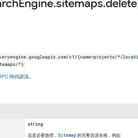
arch
Engine
.
sitemaps
.
delete
。
veryengine.googleapis.com/v1/{name=projects/*/locat
temaps/*}
RPC 轉碼
語法。
string
Sitemap
這是必要旗標，
的完整資源名稱，例如