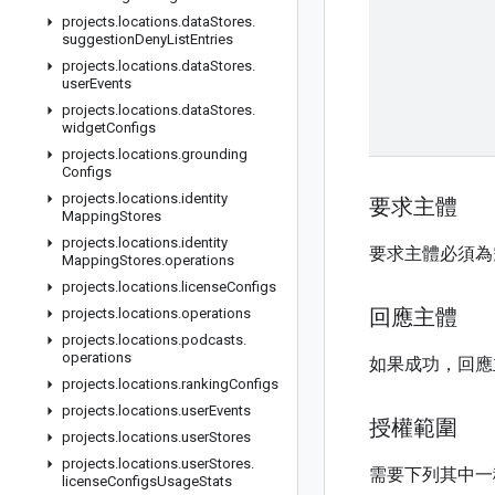
projects
.
locations
.
data
Stores
.
suggestion
Deny
List
Entries
projects
.
locations
.
data
Stores
.
user
Events
projects
.
locations
.
data
Stores
.
widget
Configs
projects
.
locations
.
grounding
Configs
projects
.
locations
.
identity
要求主體
Mapping
Stores
projects
.
locations
.
identity
要求主體必須為
Mapping
Stores
.
operations
projects
.
locations
.
license
Configs
回應主體
projects
.
locations
.
operations
projects
.
locations
.
podcasts
.
operations
如果成功，回
projects
.
locations
.
ranking
Configs
projects
.
locations
.
user
Events
授權範圍
projects
.
locations
.
user
Stores
projects
.
locations
.
user
Stores
.
需要下列其中一種 
license
Configs
Usage
Stats