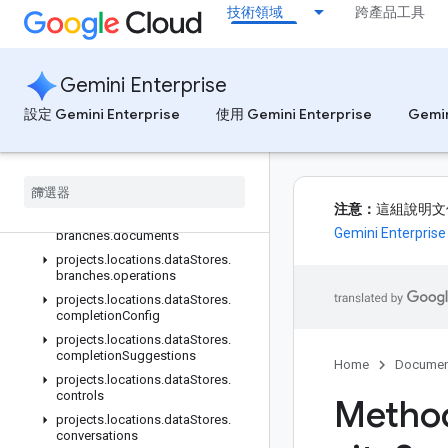
技術領域
跨產品工具
projects.locations.collections.engines.servingConfigs
projects.locations.collections.engines.sessions
projects.locations.collections.engines.sessions.answers
Gemini Enterprise
projects.locations.collections.engines.sessions.assistAnswers
projects.locations.collections.engines.widgetConfigs
設定 Gemini Enterprise
使用 Gemini Enterprise
Gemin
projects.locations.collections.operations
projects
.
locations
.
data
Stores
projects
.
locations
.
data
Stores
.
branches
注意：
這組說明文件適用
projects
.
locations
.
data
Stores
.
Gemini Enterpri
branches
.
documents
projects
.
locations
.
data
Stores
.
branches
.
operations
projects
.
locations
.
data
Stores
.
completion
Config
projects
.
locations
.
data
Stores
.
completion
Suggestions
Home
Documen
projects
.
locations
.
data
Stores
.
controls
Method
projects
.
locations
.
data
Stores
.
conversations