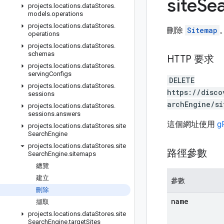
site
Se
projects
.
locations
.
data
Stores
.
models
.
operations
projects
.
locations
.
data
Stores
.
刪除
Sitemap
operations
projects
.
locations
.
data
Stores
.
schemas
HTTP 要求
projects
.
locations
.
data
Stores
.
serving
Configs
DELETE
projects
.
locations
.
data
Stores
.
https://disco
sessions
archEngine/si
projects
.
locations
.
data
Stores
.
sessions
.
answers
這個網址使用
g
projects
.
locations
.
data
Stores
.
site
Search
Engine
projects
.
locations
.
data
Stores
.
site
路徑參數
Search
Engine
.
sitemaps
總覽
建立
參數
刪除
name
擷取
projects
.
locations
.
data
Stores
.
site
Search
Engine
.
target
Sites