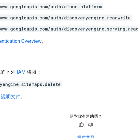
www.googleapis.com/auth/cloud-platform
www.googleapis.com/auth/discoveryengine.readwrite
www.googleapis.com/auth/discoveryengine.serving.rea
entication Overview
。
源的下列
IAM
權限：
yengine.sitemaps.delete
M 說明文件
。
這對你有幫助嗎？
提供意見