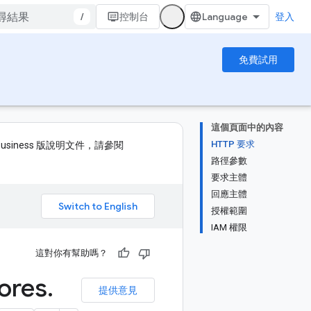
/
控制台
登入
免費試用
這個頁面中的內容
HTTP 要求
如需 Business 版說明文件，請參閱
路徑參數
要求主體
回應主體
。
授權範圍
IAM 權限
這對你有幫助嗎？
ores
.
提供意見