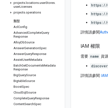
projects
.
locations
.
user
Stores
.
https://
user
Licenses
projects
.
operations
https://
類型
https://
Acl
Config
詳情請參閱
Auth
Advanced
Complete
Query
Response
Alloy
Db
Source
IAM 權限
Answer
Generation
Spec
Answer
Query
Response
需要
name
資
Assist
User
Metadata
Batch
Get
Documents
Metadata
discover
Response
Big
Query
Source
詳情請參閱
IA
Bigtable
Source
Boost
Spec
Cloud
Sql
Source
Complete
Query
Response
Content
Search
Spec