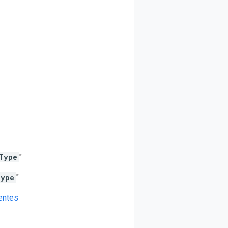
Type​
"
ype​
"
entes