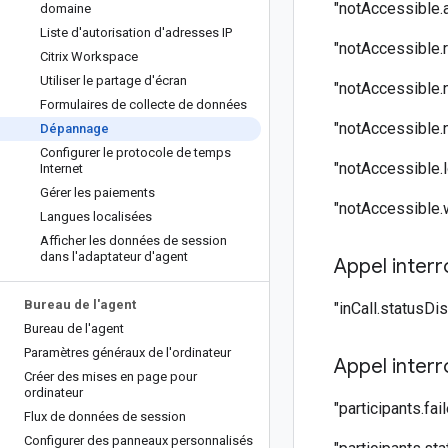
"notAccessible.a
domaine
Liste d'autorisation d'adresses IP
"notAccessible.r
Citrix Workspace
Utiliser le partage d'écran
"notAccessible.n
Formulaires de collecte de données
"notAccessible.
Dépannage
Configurer le protocole de temps
"notAccessible.l
Internet
Gérer les paiements
"notAccessible.
Langues localisées
Afficher les données de session
dans l'adaptateur d'agent
Appel inter
Bureau de l'agent
"inCall.statusD
Bureau de l'agent
Paramètres généraux de l'ordinateur
Appel inter
Créer des mises en page pour
ordinateur
"participants.fail
Flux de données de session
Configurer des panneaux personnalisés