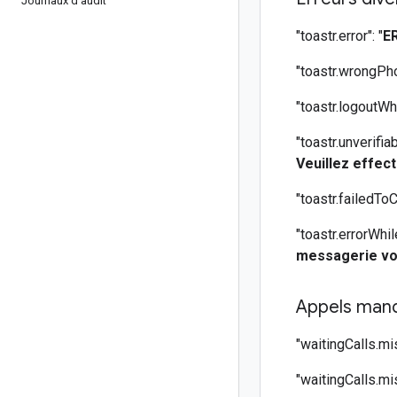
Journaux d'audit
"toastr.error": "
E
"toastr.wrongPh
"toastr.logoutWhi
"toastr.unverifiab
Veuillez effect
"toastr.failedToCa
"toastr.errorWhi
messagerie vo
Appels man
"waitingCalls.mis
"waitingCalls.mi