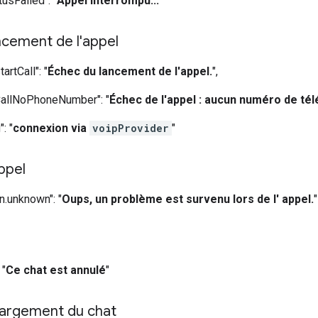
tusFailed": "
Appel interrompu...
"
ncement de l'appel
artCall": "
Échec du lancement de l'appel.
",
oCallNoPhoneNumber": "
Échec de l'appel : aucun numéro de té
: "
connexion via
voipProvider​
"
ppel
n.unknown": "
Oups, un problème est survenu lors de l' appel.
"
 "
Ce chat est annulé
"
argement du chat