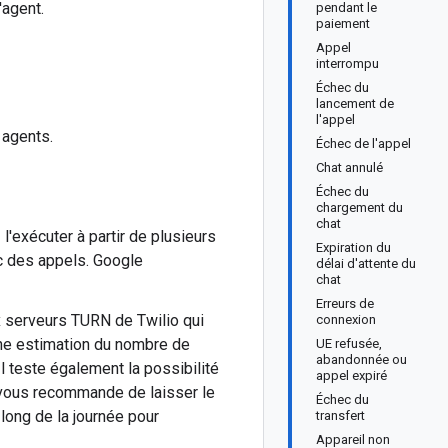
'agent.
pendant le
paiement
Appel
interrompu
Échec du
lancement de
l'appel
 agents.
Échec de l'appel
Chat annulé
Échec du
chargement du
chat
l'exécuter à partir de plusieurs
Expiration du
fic des appels. Google
délai d'attente du
chat
Erreurs de
x serveurs TURN de Twilio qui
connexion
 une estimation du nombre de
UE refusée,
abandonnée ou
l teste également la possibilité
appel expiré
 vous recommande de laisser le
Échec du
long de la journée pour
transfert
Appareil non