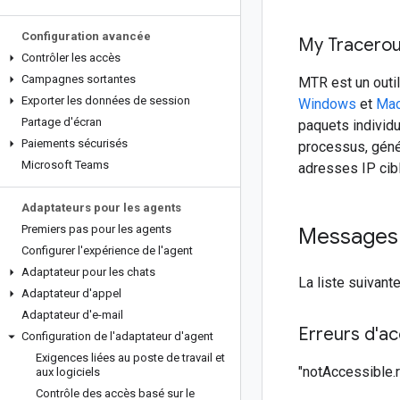
Configuration avancée
My Tracerou
Contrôler les accès
Campagnes sortantes
MTR est un outil
Exporter les données de session
Windows
et
Ma
Partage d'écran
paquets individu
Paiements sécurisés
processus, géné
Microsoft Teams
adresses IP cibl
Adaptateurs pour les agents
Premiers pas pour les agents
Messages 
Configurer l'expérience de l'agent
Adaptateur pour les chats
La liste suivant
Adaptateur d'appel
Adaptateur d'e-mail
Erreurs d'a
Configuration de l'adaptateur d'agent
Exigences liées au poste de travail et
"notAccessible.ro
aux logiciels
Contrôle des accès basé sur le