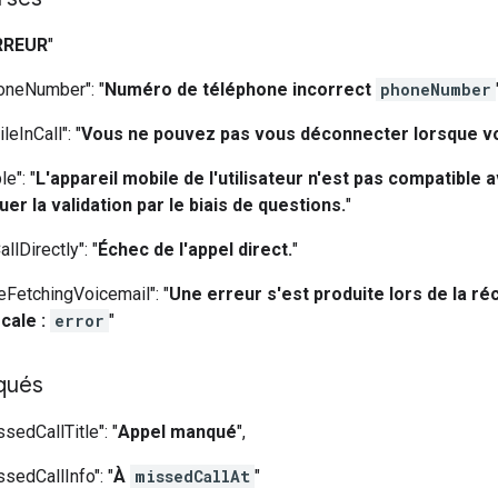
RREUR
"
oneNumber": "
Numéro de téléphone incorrect
phoneNumber
leInCall": "
Vous ne pouvez pas vous déconnecter lorsque vo
le": "
L'appareil mobile de l'utilisateur n'est pas compatible 
uer la validation par le biais de questions.
"
llDirectly": "
Échec de l'appel direct.
"
leFetchingVoicemail": "
Une erreur s'est produite lors de la r
cale :
error
"
qués
sedCallTitle": "
Appel manqué
",
ssedCallInfo": "
À
missedCallAt
"