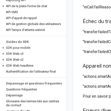
Reporting API
API de la plate-forme de chat
"inCall.failReaso
API SMS
API d'appel de rappel
Échec du tr
API de gestion globale des utilisateurs
API Temps d'attente estimé
"transfer.failedTit
"transfer.failedC
Guides du SDK
SDK pour mobile
"transfer.failedC
SDK Web v3
SDK Web v2
Appareil non
SDK Web headless
Authentification de l'utilisateur final
"actions.smartAc
Dépannage et questions fréquentes
"actions.smartAc
Questions fréquentes
Dépannage
Pour en savoir 
Glossaire des termes liés aux centres
de contact
Erreurs dive