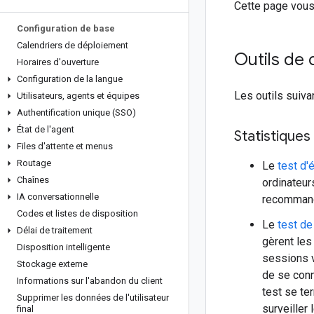
Cette page vous
Configuration de base
Calendriers de déploiement
Outils de
Horaires d'ouverture
Configuration de la langue
Les outils suiv
Utilisateurs
,
agents et équipes
Authentification unique (SSO)
État de l'agent
Statistiques
Files d'attente et menus
Routage
Le
test d'
Chaînes
ordinateur
IA conversationnelle
recommande
Codes et listes de disposition
Le
test de
Délai de traitement
gèrent les
Disposition intelligente
sessions v
Stockage externe
de se conn
Informations sur l'abandon du client
test se te
Supprimer les données de l'utilisateur
surveiller
final