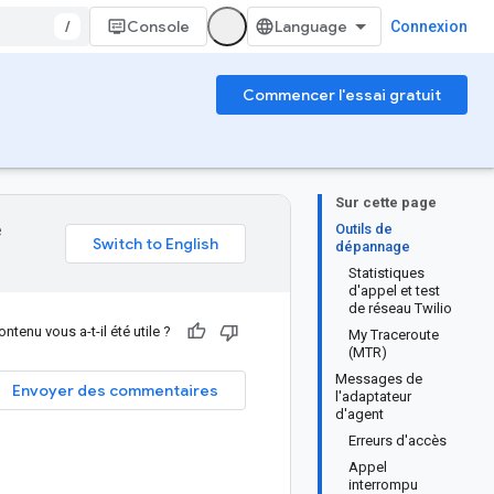
/
Console
Connexion
Commencer l'essai gratuit
Sur cette page
Outils de
e
dépannage
Statistiques
d'appel et test
de réseau Twilio
ntenu vous a-t-il été utile ?
My Traceroute
(MTR)
Messages de
Envoyer des commentaires
l'adaptateur
d'agent
Erreurs d'accès
Appel
interrompu