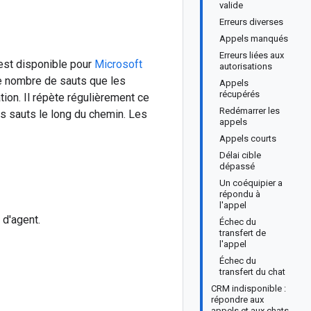
valide
Erreurs diverses
Appels manqués
Erreurs liées aux
 est disponible pour
Microsoft
autorisations
le nombre de sauts que les
Appels
récupérés
ion. Il répète régulièrement ce
Redémarrer les
s sauts le long du chemin. Les
appels
Appels courts
Délai cible
dépassé
Un coéquipier a
répondu à
l'appel
 d'agent.
Échec du
transfert de
l'appel
Échec du
transfert du chat
CRM indisponible :
répondre aux
appels et aux chats