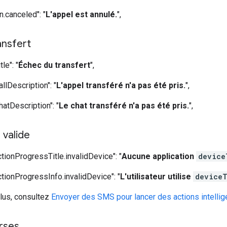
n.canceled": "
L'appel est annulé.
",
ansfert
le": "
Échec du transfert
",
allDescription": "
L'appel transféré n'a pas été pris.
",
hatDescription": "
Le chat transféré n'a pas été pris.
",
 valide
tionProgressTitle.invalidDevice": "
Aucune application
device
tionProgressInfo.invalidDevice": "
L'utilisateur utilise
​deviceT
plus, consultez
Envoyer des SMS pour lancer des actions intellig
rses