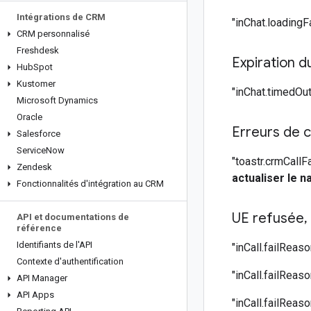
Intégrations de CRM
"inChat.loadingFa
CRM personnalisé
Freshdesk
Expiration d
Hub
Spot
Kustomer
"inChat.timedOut"
Microsoft Dynamics
Oracle
Erreurs de 
Salesforce
Service
Now
"toastr.crmCallFa
Zendesk
actualiser le n
Fonctionnalités d'intégration au CRM
UE refusée
,
API et documentations de
référence
Identifiants de l'API
"inCall.failReaso
Contexte d'authentification
"inCall.failReaso
API Manager
API Apps
"inCall.failReas