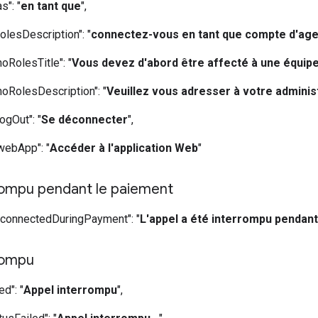
s": "
en tant que
",
olesDescription": "
connectez-vous en tant que compte d'age
oRolesTitle": "
Vous devez d'abord être affecté à une équipe
noRolesDescription": "
Veuillez vous adresser à votre adminis
ogOut": "
Se déconnecter
",
webApp": "
Accéder à l'application Web
"
rompu pendant le paiement
isconnectedDuringPayment": "
L'appel a été interrompu pendant
rompu
ed": "
Appel interrompu
",