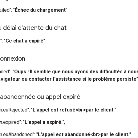
iled": "
Échec du chargement
"
u délai d'attente du chat
: "
Ce chat a expiré
"
connexion
iled": "
Oups ! Il semble que nous ayons des difficultés à nou
avigateur ou contacter l'assistance si le problème persiste
"
abandonnée ou appel expiré
n.euRejected": "
L'appel est refusé<br>par le client.
"
n.expired": "
L'appel a expiré.
",
on.euAbandoned": "
L'appel est abandonné<br>par le client.
"