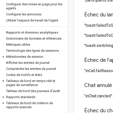
"participants.sta
Configurer des mises en page pour les
agents
Échec du la
Configurer les annonces
Utiliser l'espace de travail de l'agent
"toastr.failedToSt
Rapports et données analytiques
"toastr.failedT
Dictionnaire de données et références
Métriques cibles
"toastr.switching"
Terminologie des types de sessions
Métadonnées de session
Échec de l'a
Afficher les entrées de journal
Comprendre les entrées de journal
"inCall.failReaso
Codes de motifs et états
Tableaux de bord en temps réel et
Chat annulé
pages de surveillance
Tableau de bord des journaux d'audit
"inChat.cancled":
Rapports standards
Tableaux de bord de création de
rapports avancés
Échec du ch