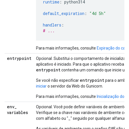
runtime
:
python314
default_expiration
:
"4d
5h"
handlers
:
# ...
Para mais informações, consulte
Expiração do cac
entrypoint
Opcional. Substitui o comportamento de inicializ
aplicativo é iniciado. Para que o aplicativo receba 
entrypoint
contenha um comando que inicie um s
entrypoint
Se você não especificar
para o ambie
iniciar
o servidor da Web do Gunicorn.
Para mais informações, consulte
Inicialização do ap
env
_
Opcional. Você pode definir variáveis de ambiente 
variables
Verifique se a chave nas variáveis de ambiente c
com alfabeto ou "_" seguido por qualquer alfanumér
GAE
As variáveis de ambiente com o prefixo
são res