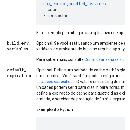
app_engine_bundled_services
:
-
user
-
memcache
Este exemplo permite que seu aplicativo use apen
build
_
env
_
Opcional. Se você está usando um ambiente de e
variables
app.yam
variáveis de ambiente de build no arquivo
Para saber mais, consulte
Como usar variáveis de 
default
_
Opcional. Define um período de cache padrão global
expiration
um aplicativo. Você também pode configurar a
dur
estáticos específicos
. O valor é uma string de núm
unidades podem ser d para dias, h para horas, m p
define a expiração do cache para quatro dias e cinc
omitida, o servidor de produção definirá a expiraç
Exemplo do Python
: