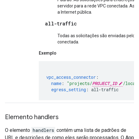
servidor para a rede VPC conectada. As s
a Internet pública.
all-traffic
Todas as solicitações são enviadas pelo 
conectada.
Exemplo
vpc_access_connector
:
name
:
"projects/
PROJECT_ID
/locat
egress_setting
:
all-traffic
Elemento handlers
O elemento
handlers
contém uma lista de padrões de
URL e descrições de como eles serão processados. O App