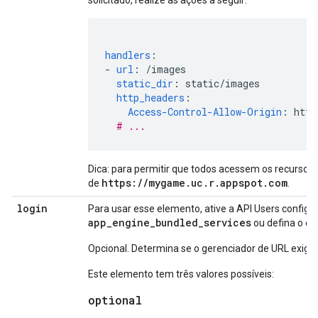
solicitado, realize as ações a seguir:
handlers
:
-
url
:
/images
static_dir
:
static/images
http_headers
:
Access-Control-Allow-Origin
:
http
# ...
Dica: para permitir que todos acessem os recursos,
https://mygame.uc.r.appspot.com
de
.
login
Para usar esse elemento, ative a API Users configu
app_engine_bundled_services
ou defina o 
Opcional. Determina se o gerenciador de URL exige q
Este elemento tem três valores possíveis:
optional