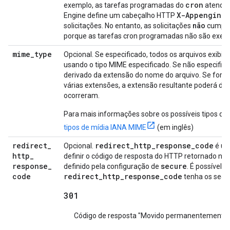
cron
exemplo, as tarefas programadas do
atendem
X-Appengine-
Engine define um cabeçalho HTTP
solicitações. No entanto, as solicitações
não
cumprem
porque as tarefas cron programadas não são execu
mime
_
type
Opcional. Se especificado, todos os arquivos exibid
usando o tipo MIME especificado. Se não especifica
derivado da extensão do nome do arquivo. Se for 
várias extensões, a extensão resultante poderá d
ocorreram.
Para mais informações sobre os possíveis tipos de
tipos de mídia IANA MIME
(em inglês)
redirect
_
redirect_http_response_code
Opcional.
é us
http
_
definir o código de resposta do HTTP retornado na
response
_
secure
definido pela configuração de
. É possível 
code
redirect_http_response_code
tenha os segui
301
Código de resposta "Movido permanentemente"