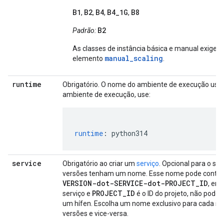
B1
B2
B4
B4_1G
B8
,
,
,
,
B2
Padrão:
As classes de instância básica e manual exige
manual_scaling
elemento
.
runtime
Obrigatório. O nome do ambiente de execução usado 
ambiente de execução, use:
runtime
:
python314
service
Obrigatório ao criar um
serviço
. Opcional para o se
versões tenham um nome. Esse nome pode conter 
VERSION-dot-SERVICE-dot-PROJECT_ID
, em
PROJECT_ID
serviço e
é o ID do projeto, não pode
um hífen. Escolha um nome exclusivo para cada ser
versões e vice-versa.