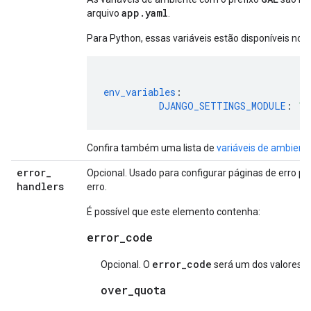
app.yaml
arquivo
.
Para Python, essas variáveis estão disponíveis no d
env_variables
:
DJANGO_SETTINGS_MODULE
:
"m
Confira também uma lista de
variáveis de ambient
error
_
Opcional. Usado para configurar páginas de erro pe
handlers
erro.
É possível que este elemento contenha:
error_code
error_code
Opcional. O
será um dos valores a 
over_quota