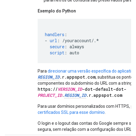
parâmetros de consulta são preservados para o
Exemplo do Python
handlers
:
-
url
:
/youraccount/.*
secure
:
always
script
:
auto
Para
direcionar uma versão específica do aplicativo
REGION_ID
.r.appspot.com
, substitua os ponto
componentes do subdomínio do URL com a string "
https://
VERSION_ID
-dot-default-dot-
PROJECT_ID
.
REGION_ID
.r.appspot.com
Para usar domínios personalizados com HTTPS, pri
certificados SSL para esse domínio
.
O login e o logout das contas do Google sempre sã
segura, sem relação com a configuração dos URLs d