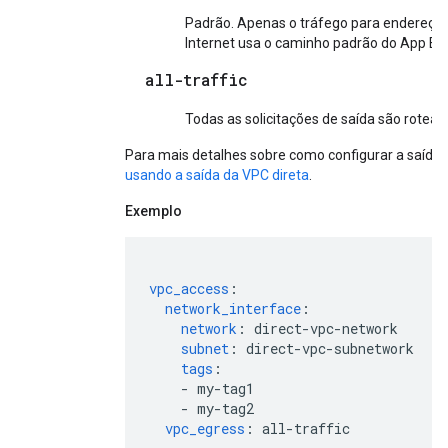
Padrão. Apenas o tráfego para endereços 
Internet usa o caminho padrão do App En
all-traffic
Todas as solicitações de saída são rotead
Para mais detalhes sobre como configurar a saída 
usando a saída da VPC direta
.
Exemplo
vpc_access
:
network_interface
:
network
:
direct-vpc-network
subnet
:
direct-vpc-subnetwork
tags
:
-
my-tag1
-
my-tag2
vpc_egress
:
all-traffic