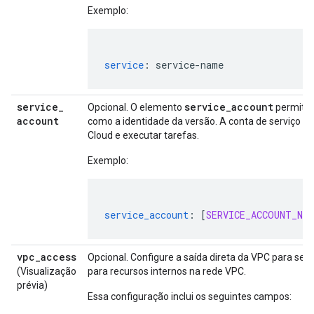
Exemplo:
service
:
service-name
service
_
service_account
Opcional. O elemento
permite 
account
como a identidade da versão. A conta de serviço es
Cloud e executar tarefas.
Exemplo:
service_account
:
[
SERVICE_ACCOUNT_NAM
vpc
_
access
Opcional. Configure a saída direta da VPC para seu s
(Visualização
para recursos internos na rede VPC.
prévia)
Essa configuração inclui os seguintes campos: