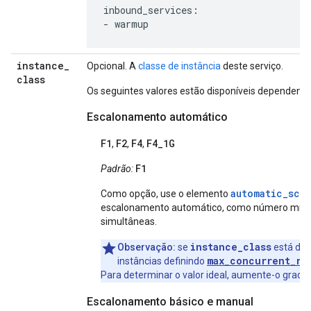
inbound_services:

- warmup
instance
_
Opcional. A
classe de instância
deste serviço.
class
Os seguintes valores estão disponíveis dependend
Escalonamento automático
F1
F2
F4
F4_1G
,
,
,
F1
Padrão:
automatic_sca
Como opção, use o elemento
escalonamento automático, como número mínimo
simultâneas.
instance_class
Observação:
se
está def
max_concurrent_re
instâncias definindo
Para determinar o valor ideal, aumente-o grad
Escalonamento básico e manual