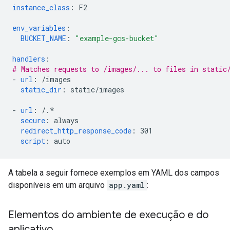
instance_class
:
F2
env_variables
:
BUCKET_NAME
:
"example-gcs-bucket"
handlers
:
# Matches requests to /images/... to files in static
-
url
:
/images
static_dir
:
static/images
-
url
:
/.*
secure
:
always
redirect_http_response_code
:
301
script
:
auto
A tabela a seguir fornece exemplos em YAML dos campos
disponíveis em um arquivo
app.yaml
:
Elementos do ambiente de execução e do
aplicativo