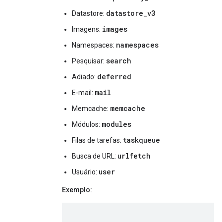
datastore_v3
Datastore:
images
Imagens:
namespaces
Namespaces:
search
Pesquisar:
deferred
Adiado:
mail
E-mail:
memcache
Memcache:
modules
Módulos:
taskqueue
Filas de tarefas:
urlfetch
Busca de URL:
user
Usuário:
Exemplo: