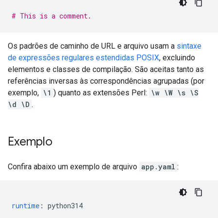
# This is a comment.
Os padrões de caminho de URL e arquivo usam a
sintaxe
de expressões regulares estendidas POSIX
, excluindo
elementos e classes de compilação. São aceitas tanto as
referências inversas às correspondências agrupadas (por
exemplo,
\1
) quanto as extensões Perl:
\w \W \s \S
\d \D
.
Exemplo
Confira abaixo um exemplo de arquivo
app.yaml
:
runtime
:
python314