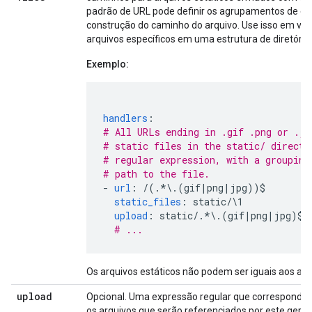
padrão de URL pode definir os agrupamentos de ex
construção do caminho do arquivo. Use isso em ve
arquivos específicos em uma estrutura de diretório
Exemplo:
handlers
:
# All URLs ending in .gif .png or .jp
# static files in the static/ directo
# regular expression, with a grouping
# path to the file.
-
url
:
/(.*\.(gif|png|jpg))$
static_files
:
static/\1
upload
:
static/.*\.(gif|png|jpg)$
# ...
Os arquivos estáticos não podem ser iguais aos arqu
upload
Opcional. Uma expressão regular que corresponde 
os arquivos que serão referenciados por este geren