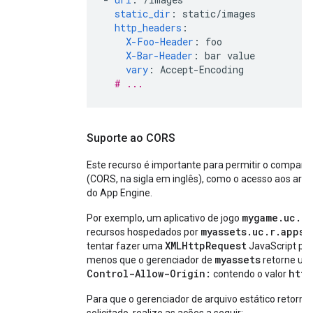
static_dir
:
static/images
http_headers
:
X-Foo-Header
:
foo
X-Bar-Header
:
bar value
vary
:
Accept-Encoding
# ...
Suporte ao CORS
Este recurso é importante para permitir o compart
(CORS, na sigla em inglês), como o acesso aos arqu
do App Engine.
mygame.uc.r
Por exemplo, um aplicativo de jogo
myassets.uc.r.appsp
recursos hospedados por
XMLHttpRequest
tentar fazer uma
JavaScript pa
myassets
menos que o gerenciador de
retorne um
Control-Allow-Origin:
http
contendo o valor
Para que o gerenciador de arquivo estático retorne