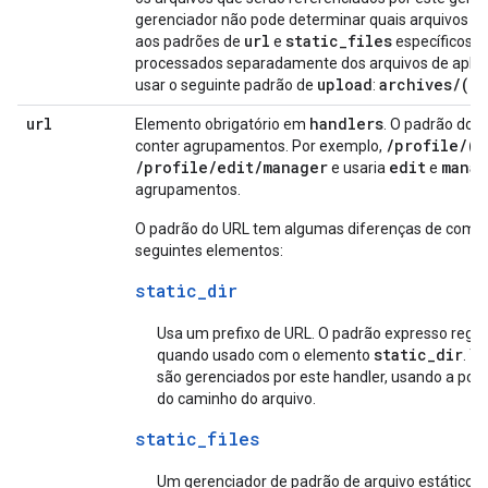
gerenciador não pode determinar quais arquivos no
url
static_files
aos padrões de
e
específicos. 
processados separadamente dos arquivos de aplica
upload
archives/(.*
usar o seguinte padrão de
:
url
handlers
Elemento obrigatório em
. O padrão do 
/profile/(.
conter agrupamentos. Por exemplo,
/profile/edit/manager
edit
manag
e usaria
e
agrupamentos.
O padrão do URL tem algumas diferenças de com
seguintes elementos:
static_dir
Usa um prefixo de URL. O padrão expresso regu
static_dir
quando usado com o elemento
. T
são gerenciados por este handler, usando a por
do caminho do arquivo.
static_files
Um gerenciador de padrão de arquivo estático 