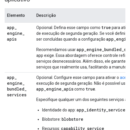
Elemento
Descrição
app
_
true
Opcional. Defina esse campo como
para ativa
engine
_
de execução de segunda geração. Se você defini
apis
app_engin
ser concluídas quando a configuração
app_engine_bundled_se
Recomendamos usar
app exige. Essa abordagem oferece controle refin
serviços desnecessários. Além disso, ele garante 
serviços que realmente usa, facilitando a manuten
app
_
Opcional. Configure esse campo para ativar o
acess
engine
_
execução de segunda geração. Não é possível usar 
bundled
_
app_engine_apis
true
como
.
services
Especifique qualquer um dos seguintes serviços a
app_identity_service
Identidade do app:
blobstore
Blobstore:
capability_service
Recursos: