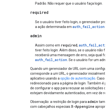
Padrão. Não requer que o usuário faça login.
required
Se o usuário tiver feito login, o gerenciador pr
auth_fail_action
a ação determinada em
se
admin
required
auth_fail_actio
Assim como em
,
tiver feito login. Além disso, se o usuário não for
receberá uma mensagem de erro, seja qual for 
auth_fail_action
. Se o usuário for um admin
Quando um gerenciador de URL com uma configur
corresponde a um URL, o gerenciador inicialmente ve
aplicativo usando a
opção de autenticação
. Caso co
redirecionado para a página de login. Também é po
de configurar o app para recusar as solicitações d
estejam devidamente autenticados, em vez de redir
admin
Observação: a restrição de login para
também
X-Appengine
com cabeçalhos especiais
apropriad