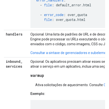
error_handlers
:
-
file
:
default_error.html
-
error_code
:
over_quota
file
:
over_quota.html
handlers
Opcional. Uma lista de padrões de URL e de descri
Engine pode processar os URLs executando o código 
enviados com o código, como imagens, CSS ou Java
Consultar a sintaxe de gerenciadores e subelemen
inbound
_
Opcional. Os aplicativos precisam ativar esses serv
services
ativar o serviço em um aplicativo, inclua uma seçã
warmup
Ativa solicitações de aquecimento. Consulte
Com
Exemplo: