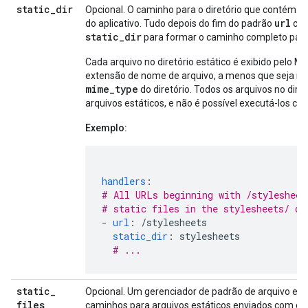
static
_
dir
Opcional. O caminho para o diretório que contém os a
url
do aplicativo. Tudo depois do fim do padrão
cor
static_dir
para formar o caminho completo para o
Cada arquivo no diretório estático é exibido pelo M
extensão de nome de arquivo, a menos que seja mo
mime_type
do diretório. Todos os arquivos no dire
arquivos estáticos, e não é possível executá-los com
Exemplo:
handlers
:
# All URLs beginning with /stylesheet
# static files in the stylesheets/ di
-
url
:
/stylesheets
static_dir
:
stylesheets
# ...
static
_
Opcional. Um gerenciador de padrão de arquivo es
files
caminhos para arquivos estáticos enviados com o ap