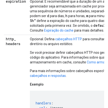
expiration
Opcional. É recomendável que a duração de um arqu
gerenciador seja armazenada em cache por proxies
uma sequência de números e unidades, separados 
d
h
m
podem ser
para dias,
para horas,
para minuto
5h"
define a expiração do cache para quatro dias e 
default
solicitado pela primeira vez. Se omitido, o
Consulte
Expiração do cache
para mais detalhes.
http
_
Opcional. Defina
cabeçalhos HTTP
para consultar r
headers
diretório ou arquivo estático.
Se você precisar definir cabeçalhos HTTP nos gere
código do aplicativo. Para informações sobre quais
armazenamento em cache, consulte
Como armazen
Para mais informações sobre cabeçalhos específic
cabeçalhos e respostas
.
Exemplo
handlers
:
-
url
:
/images