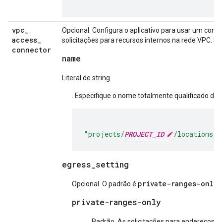
vpc
_
Opcional. Configura o aplicativo para usar um cone
access
_
solicitações para recursos internos na rede VPC. 
connector
name
Literal de string
. Especifique o nome totalmente qualificado do
"projects/
PROJECT_ID
/locations/
R
egress_setting
private-ranges-only
Opcional. O padrão é
.
private-ranges-only
Padrão. As solicitações para endereços I