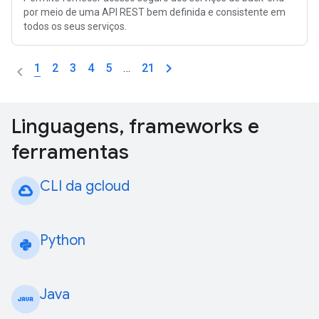
por meio de uma API REST bem definida e consistente em
todos os seus serviços.
1
2
3
4
5
…
21
Linguagens, frameworks e
ferramentas
CLI da gcloud
Python
Java