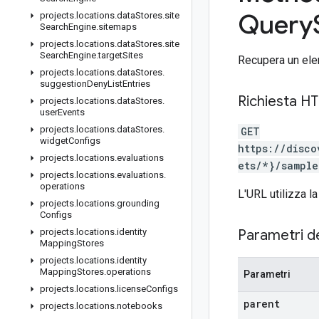
Query
projects
.
locations
.
data
Stores
.
site
Search
Engine
.
sitemaps
projects
.
locations
.
data
Stores
.
site
Search
Engine
.
target
Sites
Recupera un ele
projects
.
locations
.
data
Stores
.
suggestion
Deny
List
Entries
Richiesta H
projects
.
locations
.
data
Stores
.
user
Events
projects
.
locations
.
data
Stores
.
GET
widget
Configs
https://disco
projects
.
locations
.
evaluations
ets/*}/sample
projects
.
locations
.
evaluations
.
operations
L'URL utilizza la
projects
.
locations
.
grounding
Configs
projects
.
locations
.
identity
Parametri d
Mapping
Stores
projects
.
locations
.
identity
Mapping
Stores
.
operations
Parametri
projects
.
locations
.
license
Configs
parent
projects
.
locations
.
notebooks