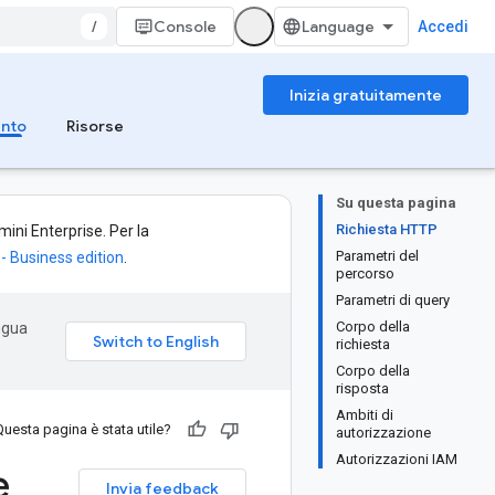
/
Console
Accedi
Inizia gratuitamente
ento
Risorse
Su questa pagina
Richiesta HTTP
ini Enterprise. Per la
Parametri del
- Business edition
.
percorso
Parametri di query
Corpo della
ingua
richiesta
Corpo della
risposta
Ambiti di
Questa pagina è stata utile?
autorizzazione
Autorizzazioni IAM
e
Invia feedback