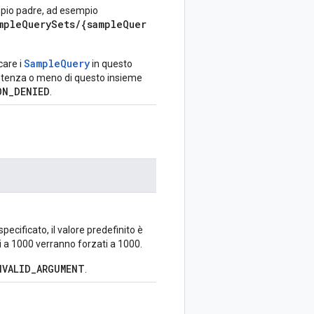
empio padre, ad esempio
mpleQuerySets/{sampleQuer
SampleQuery
care i
in questo
istenza o meno di questo insieme
ON_DENIED
.
specificato, il valore predefinito è
ri a 1000 verranno forzati a 1000.
NVALID_ARGUMENT
.