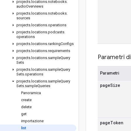
projects
.
locations
.
notebooks
.
audio
Overviews
projects
.
locations
.
notebooks
.
sources
projects
.
locations
.
operations
projects
.
locations
.
podcasts
.
operations
projects
.
locations
.
ranking
Configs
projects
.
locations
.
requirements
Parametri di
projects
.
locations
.
sample
Query
Sets
projects
.
locations
.
sample
Query
Parametri
Sets
.
operations
projects
.
locations
.
sample
Query
page
Size
Sets
.
sample
Queries
Panoramica
create
delete
get
importazione
page
Token
list