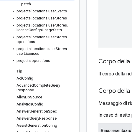
patch
projects
.
locations
.
user
Events
projects
.
locations
.
user
Stores
projects
.
locations
.
user
Stores
.
license
Configs
Usage
Stats
projects
.
locations
.
user
Stores
.
operations
projects
.
locations
.
user
Stores
.
user
Licenses
Corpo della 
projects
.
operations
Tipi
Il corpo della r
Acl
Config
Advanced
Complete
Query
Corpo della 
Response
Alloy
Db
Source
Messaggio di ri
Analytics
Config
Answer
Generation
Spec
In caso di esito 
Answer
Query
Response
Assist
Generation
Config
Rappresentazi