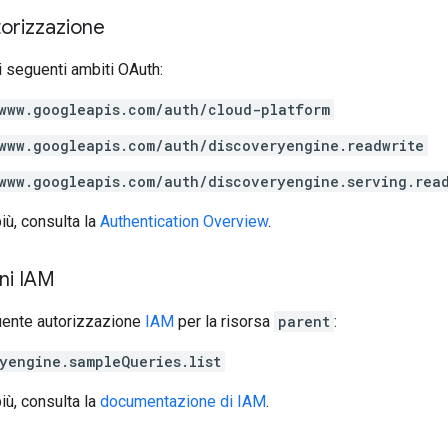
torizzazione
 seguenti ambiti OAuth:
www.googleapis.com/auth/cloud-platform
www.googleapis.com/auth/discoveryengine.readwrite
www.googleapis.com/auth/discoveryengine.serving.rea
iù, consulta la
Authentication Overview
.
ni IAM
uente autorizzazione
IAM
per la risorsa
parent
:
yengine.sampleQueries.list
iù, consulta la
documentazione di IAM
.