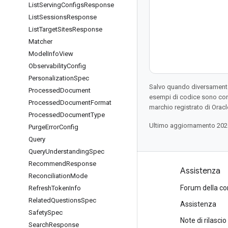
List
Serving
Configs
Response
List
Sessions
Response
List
Target
Sites
Response
Matcher
Model
Info
View
Observability
Config
Personalization
Spec
Salvo quando diversamente 
Processed
Document
esempi di codice sono con
Processed
Document
Format
marchio registrato di Oracl
Processed
Document
Type
Ultimo aggiornamento 202
Purge
Error
Config
Query
Query
Understanding
Spec
Recommend
Response
Prodotti e prezzi
Assistenza
Reconciliation
Mode
Visualizza tutti i prodotti
Forum della c
Refresh
Token
Info
Related
Questions
Spec
Prezzi di Google Cloud
Assistenza
Safety
Spec
Google Cloud Marketplace
Note di rilascio
Search
Response