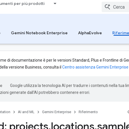
umenti per più prodotti
e
Gemini Notebook Enterprise
AlphaEvolve
Riferim
me di documentazione è per le versioni Standard, Plus e Frontline di Gem
lla versione Business, consulta il
Centro assistenza Gemini Enterprise 
Google utilizza la tecnologia AI per tradurre i contenuti nella tua l
uzioni generate dall'AI potrebbero contenere errori.
tation
AI and ML
Gemini Enterprise
Riferimento
: projects
.
locations
.
sampl