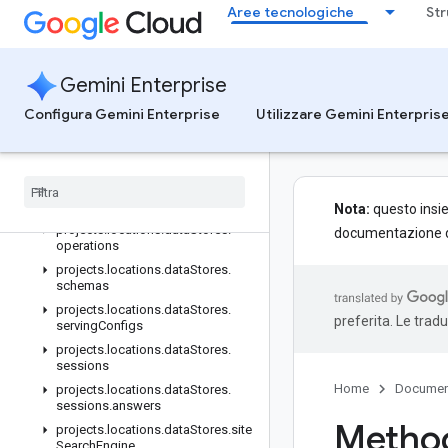
projects.locations.dataStores.branches.documents
Aree tecnologiche
Str
projects.locations.dataStores.branches.documents.chunks
projects.locations.dataStores.branches.operations
projects.locations.dataStores.completionConfig
Gemini Enterprise
projects.locations.dataStores.completionSuggestions
Configura Gemini Enterprise
Utilizzare Gemini Enterpris
projects.locations.dataStores.controls
projects
.
locations
.
data
Stores
.
conversations
projects
.
locations
.
data
Stores
.
models
.
operations
Nota:
questo insie
projects
.
locations
.
data
Stores
.
documentazione de
operations
projects
.
locations
.
data
Stores
.
schemas
projects
.
locations
.
data
Stores
.
preferita. Le trad
serving
Configs
projects
.
locations
.
data
Stores
.
sessions
Home
Documen
projects
.
locations
.
data
Stores
.
sessions
.
answers
Method
projects
.
locations
.
data
Stores
.
site
Search
Engine