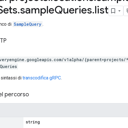
Sets
.
sample
Queries
.
list
nco di
SampleQuery
.
TTP
veryengine.googleapis.com/v1alpha/{parent=projects/
Queries
 sintassi di
transcodifica gRPC
.
el percorso
string