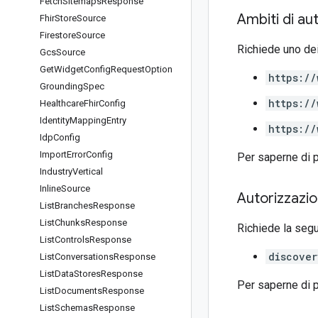
Fetch
Sitemaps
Response
Ambiti di au
Fhir
Store
Source
Firestore
Source
Richiede uno dei
Gcs
Source
Get
Widget
Config
Request
Option
https://
Grounding
Spec
https://
Healthcare
Fhir
Config
Identity
Mapping
Entry
https://
Idp
Config
Import
Error
Config
Per saperne di p
Industry
Vertical
Inline
Source
Autorizzazio
List
Branches
Response
List
Chunks
Response
Richiede la seg
List
Controls
Response
discover
List
Conversations
Response
List
Data
Stores
Response
Per saperne di p
List
Documents
Response
List
Schemas
Response