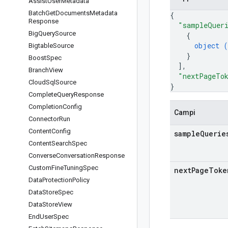
Assist
User
Metadata
Batch
Get
Documents
Metadata
{
Response
"sampleQuer
Big
Query
Source
{
object (
Bigtable
Source
}
Boost
Spec
]
,
Branch
View
"nextPageTo
Cloud
Sql
Source
}
Complete
Query
Response
Completion
Config
Campi
Connector
Run
Content
Config
sample
Querie
Content
Search
Spec
Converse
Conversation
Response
Custom
Fine
Tuning
Spec
next
Page
Toke
Data
Protection
Policy
Data
Store
Spec
Data
Store
View
End
User
Spec