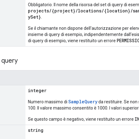
Obbligatorio. Il nome della risorsa del set di query di es
projects/{project}/locations/{location}/sa
ySet}
.
Se il chiamante non dispone dell'autorizzazione per elen
insieme di query di esempio, indipendentemente dall'es
PERMISSI
di query di esempio, viene restituito un errore
 query
integer
SampleQuery
Numero massimo di
da restituire. Se non 
100. Il valore massimo consentito è 1000. I valori superio
I
Se questo campo è negativo, viene restituito un errore
string