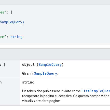
ies"
: 
[
SampleQuery
)
ken"
: 
string
s[]
object (
SampleQuery
)
SampleQuery
Gli anni
.
n
string
ListSampleQue
Un token che può essere inviato come
recuperare la pagina successiva. Se questo campo vien
visualizzate altre pagine.