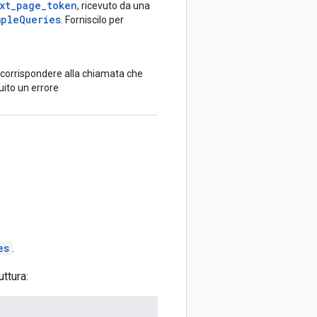
xt_page_token
, ricevuto da una
mpleQueries
. Forniscilo per
corrispondere alla chiamata che
tuito un errore
es
.
uttura: