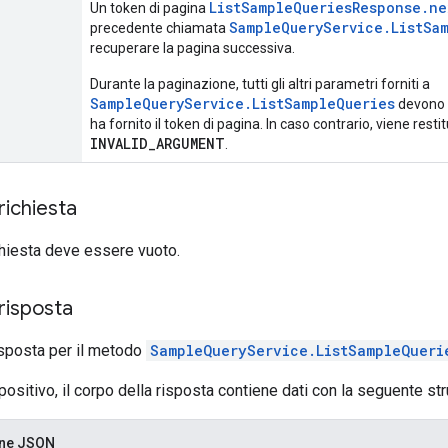
ListSampleQueriesResponse.ne
Un token di pagina
SampleQueryService.ListSa
precedente chiamata
recuperare la pagina successiva.
Durante la paginazione, tutti gli altri parametri forniti a
SampleQueryService.ListSampleQueries
devono 
ha fornito il token di pagina. In caso contrario, viene resti
INVALID_ARGUMENT
.
richiesta
ichiesta deve essere vuoto.
risposta
sposta per il metodo
SampleQueryService.ListSampleQueri
positivo, il corpo della risposta contiene dati con la seguente str
one JSON