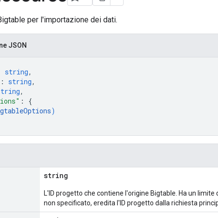
igtable per l'importazione dei dati.
one JSON
: 
string
,
: 
string
,
string
,
tions"
: 
{
igtableOptions
)
string
L'ID progetto che contiene l'origine Bigtable. Ha un limite
non specificato, eredita l'ID progetto dalla richiesta princi