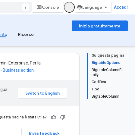
/
Console
Accedi
Inizia gratuitamente
ento
Risorse
Su questa pagina
BigtableOptions
ini Enterprise. Per la
BigtableColumnFa
- Business edition
.
mily
Codifica
Tipo
ingua
BigtableColumn
Questa pagina è stata utile?
Invia feedback