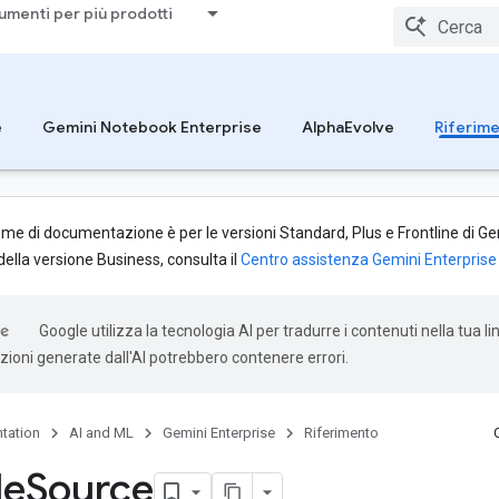
umenti per più prodotti
e
Gemini Notebook Enterprise
AlphaEvolve
Riferim
me di documentazione è per le versioni Standard, Plus e Frontline di Gem
lla versione Business, consulta il
Centro assistenza Gemini Enterprise 
Google utilizza la tecnologia AI per tradurre i contenuti nella tua l
uzioni generate dall'AI potrebbero contenere errori.
tation
AI and ML
Gemini Enterprise
Riferimento
le
Source