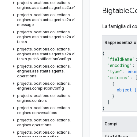
projects
.
locations
.
collections
.
engines
.
assistants
.
agents
.
a2a
.
v1
Bigtable
C
projects
.
locations
.
collections
.
engines
.
assistants
.
agents
.
a2a
.
v1
.
message
La famiglia di c
projects
.
locations
.
collections
.
engines
.
assistants
.
agents
.
a2a
.
v1
.
tasks
Rappresentazi
projects
.
locations
.
collections
.
{
engines
.
assistants
.
agents
.
a2a
.
v1
.
"fieldName"
tasks
.
push
Notification
Configs
"encoding"
:
projects
.
locations
.
collections
.
"type"
: 
enu
engines
.
assistants
.
agents
.
operations
"columns"
: 
{
projects
.
locations
.
collections
.
engines
.
completion
Config
object (
}
projects
.
locations
.
collections
.
engines
.
controls
]
}
projects
.
locations
.
collections
.
engines
.
conversations
projects
.
locations
.
collections
.
Campi
engines
.
operations
projects
.
locations
.
collections
.
field
Name