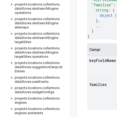
projects
.
locations
.
collections
.
"families"
:
data
Stores
.
site
Search
Engine
.
string
: 
{
operations
object (
projects
.
locations
.
collections
.
}
,
data
Stores
.
site
Search
Engine
.
...
sitemaps
}
projects
.
locations
.
collections
.
}
data
Stores
.
site
Search
Engine
.
target
Sites
projects
.
locations
.
collections
.
Campi
data
Stores
.
site
Search
Engine
.
target
Sites
.
operations
key
Field
Name
projects
.
locations
.
collections
.
data
Stores
.
suggestion
Deny
List
Entries
projects
.
locations
.
collections
.
data
Stores
.
user
Events
families
projects
.
locations
.
collections
.
data
Stores
.
widget
Configs
projects
.
locations
.
collections
.
engines
projects
.
locations
.
collections
.
engines
.
assistants