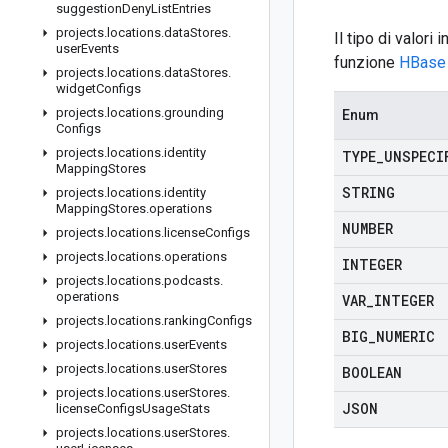
suggestion
Deny
List
Entries
projects
.
locations
.
data
Stores
.
Il tipo di valori
user
Events
funzione
HBase 
projects
.
locations
.
data
Stores
.
widget
Configs
projects
.
locations
.
grounding
Enum
Configs
projects
.
locations
.
identity
TYPE
_
UNSPECI
Mapping
Stores
STRING
projects
.
locations
.
identity
Mapping
Stores
.
operations
NUMBER
projects
.
locations
.
license
Configs
projects
.
locations
.
operations
INTEGER
projects
.
locations
.
podcasts
.
operations
VAR
_
INTEGER
projects
.
locations
.
ranking
Configs
BIG
_
NUMERIC
projects
.
locations
.
user
Events
projects
.
locations
.
user
Stores
BOOLEAN
projects
.
locations
.
user
Stores
.
JSON
license
Configs
Usage
Stats
projects
.
locations
.
user
Stores
.