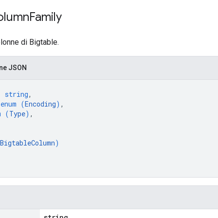
olumn
Family
olonne di Bigtable.
one JSON
: 
string
,
 
enum (
Encoding
)
,
m (
Type
)
,
[
BigtableColumn
)
string