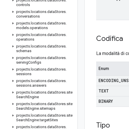
projects
.
locations
.
data
Stores
.
controls
projects
.
locations
.
data
Stores
.
conversations
projects
.
locations
.
data
Stores
.
models
.
operations
projects
.
locations
.
data
Stores
.
Codifica
operations
projects
.
locations
.
data
Stores
.
schemas
La modalità di c
projects
.
locations
.
data
Stores
.
serving
Configs
Enum
projects
.
locations
.
data
Stores
.
sessions
ENCODING
_
UNS
projects
.
locations
.
data
Stores
.
sessions
.
answers
TEXT
projects
.
locations
.
data
Stores
.
site
Search
Engine
BINARY
projects
.
locations
.
data
Stores
.
site
Search
Engine
.
sitemaps
projects
.
locations
.
data
Stores
.
site
Search
Engine
.
target
Sites
Tipo
projects
.
locations
.
data
Stores
.