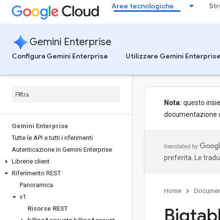
Aree tecnologiche
Str
Gemini Enterprise
Configura Gemini Enterprise
Utilizzare Gemini Enterpris
Nota:
questo insie
documentazione de
Gemini Enterprise
Tutte le API e tutti i riferimenti
Autenticazione in Gemini Enterprise
preferita. Le trad
Librerie client
Riferimento REST
Panoramica
Home
Documen
v1
Bigtab
Risorse REST