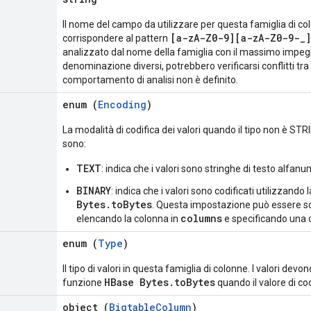
Il nome del campo da utilizzare per questa famiglia di c
[a-zA-Z0-9][a-zA-Z0-9-_]
corrispondere al pattern
analizzato dal nome della famiglia con il massimo impegno
denominazione diversi, potrebbero verificarsi conflitti tra i
comportamento di analisi non è definito.
enum (
Encoding
)
La modalità di codifica dei valori quando il tipo non è STRIN
sono:
TEXT
: indica che i valori sono stringhe di testo alfan
BINARY
: indica che i valori sono codificati utilizzando 
Bytes.toBytes
. Questa impostazione può essere so
columns
elencando la colonna in
e specificando una c
enum (
Type
)
Il tipo di valori in questa famiglia di colonne. I valori devo
HBase Bytes.toBytes
funzione
quando il valore di co
object (
BigtableColumn
)