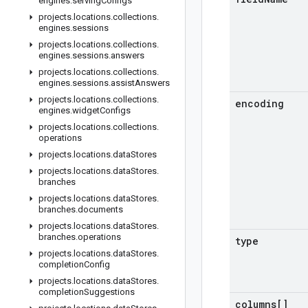
engines
.
serving
Configs
projects
.
locations
.
collections
.
engines
.
sessions
projects
.
locations
.
collections
.
engines
.
sessions
.
answers
projects
.
locations
.
collections
.
engines
.
sessions
.
assist
Answers
projects
.
locations
.
collections
.
encoding
engines
.
widget
Configs
projects
.
locations
.
collections
.
operations
projects
.
locations
.
data
Stores
projects
.
locations
.
data
Stores
.
branches
projects
.
locations
.
data
Stores
.
branches
.
documents
projects
.
locations
.
data
Stores
.
branches
.
operations
type
projects
.
locations
.
data
Stores
.
completion
Config
projects
.
locations
.
data
Stores
.
completion
Suggestions
columns[]