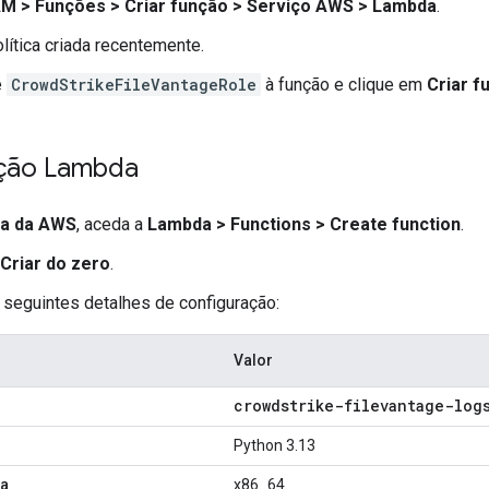
AM
>
Funções
>
Criar função
>
Serviço AWS
>
Lambda
.
lítica criada recentemente.
e
CrowdStrikeFileVantageRole
à função e clique em
Criar f
nção Lambda
la da AWS
, aceda a
Lambda
>
Functions
>
Create function
.
Criar do zero
.
 seguintes detalhes de configuração:
Valor
crowdstrike-filevantage-log
Python 3.13
ra
x86_64