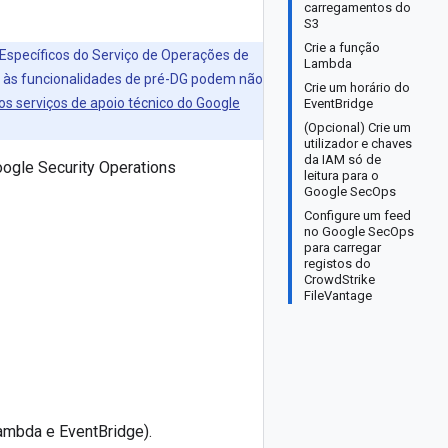
carregamentos do
S3
Crie a função
specíficos do Serviço de Operações de
Lambda
s às funcionalidades de pré-DG podem não
Crie um horário do
dos serviços de apoio técnico do Google
EventBridge
(Opcional) Crie um
utilizador e chaves
da IAM só de
oogle Security Operations
leitura para o
Google SecOps
Configure um feed
no Google SecOps
para carregar
registos do
CrowdStrike
FileVantage
ambda e EventBridge).