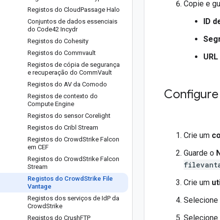
Copie e gu
Registos do Cloud
Passage Halo
ID d
Conjuntos de dados essenciais
do Code42 Incydr
Segr
Registos do Cohesity
Registos do Commvault
URL
Registos de cópia de segurança
e recuperação do Comm
Vault
Registos do AV da Comodo
Configure
Registos de contexto do
Compute Engine
Registos do sensor Corelight
Registos do Cribl Stream
Crie um
c
Registos do Crowd
Strike Falcon
em CEF
Guarde o
Registos do Crowd
Strike Falcon
filevant
Stream
Registos do Crowd
Strike File
Crie um
ut
Vantage
Registos dos serviços de Id
P da
Selecione
Crowd
Strike
Selecione
Registos do Crush
FTP