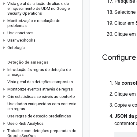
Pesquise a
Vista geral da criação de alias e do
enriquecimento de UDM no Google
Selecione a
Security Operations
Monitorização e resolução de
Clicar em
problemas
Use conetores
Clique em
Usar webhooks
Ontologia
Configure 
Deteção de ameaças
Introdução às regras de deteção de
ameaças
Vista geral das deteções compostas
Na
conso
Monitorize eventos através de regras
Clique em
Crie estatísticas sensíveis ao contexto
Use dados enriquecidos com contexto
Copie e co
em regras
JSON da p
Use regras de deteção predefinidas
contentor 
Use o Risk Analytics
Trabalhe com deteções preparadas do
Google Sec
Ops