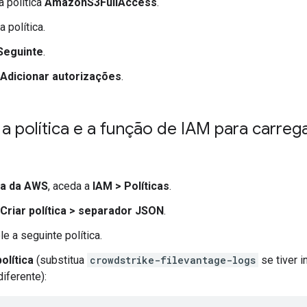
 política
AmazonS3FullAccess
.
 política.
Seguinte
.
Adicionar autorizações
.
a política e a função de IAM para carre
la da AWS
, aceda a
IAM
>
Políticas
.
Criar política
>
separador JSON
.
le a seguinte política.
olítica
(substitua
crowdstrike-filevantage-logs
se tiver 
diferente):