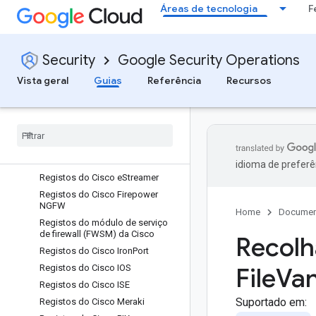
Endpoints
Áreas de tecnologia
F
Registos do Cisco APIC
Registos da infraestrutura
centrada na aplicação (ACI) da
Security
Google Security Operations
Cisco
Registos do Cisco Application
Vista geral
Guias
Referência
Recursos
Control Engine (ACE)
Registos do Cisco Call
Manager
Registos do CASB do Cisco
Cloud
Lock
Registos da plataforma do Cisco
DNA Center
idioma de preferê
Registos do Cisco e
Streamer
Registos do Cisco Firepower
NGFW
Home
Documen
Registos do módulo de serviço
de firewall (FWSM) da Cisco
Recolh
Registos do Cisco Iron
Port
Registos do Cisco IOS
File
Va
Registos do Cisco ISE
Suportado em:
Registos do Cisco Meraki