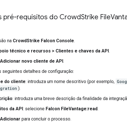
s pré-requisitos do Crowd
Strike File
Vanta
ssão na
CrowdStrike Falcon Console
.
poio técnico e recursos
>
Clientes e chaves da API
.
Adicionar novo cliente de API
.
 seguintes detalhes de configuração:
 do cliente
: introduza um nome descritivo (por exemplo,
Goog
egration
).
crição
: introduza uma breve descrição da finalidade da integraçã
tos da API
: selecione
Falcon FileVantage:read
.
Adicionar
para concluir o processo.