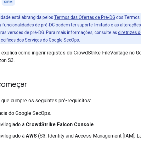
SIEM
idade está abrangida pelos
Termos das Ofertas de Pré-DG
dos Termos E
 funcionalidades de pré-DG podem ter suporte limitado e as alteraçõe
ras versões de pré-DG. Para mais informações, consulte as
diretrizes 
ecíficos dos Serviços do Google SecOps
.
explica como ingerir registos do CrowdStrike FileVantage no G
zon S3.
começar
e que cumpre os seguintes pré-requisitos:
ncia do Google SecOps.
ivilegiado à
CrowdStrike Falcon Console
.
ivilegiado à
AWS
(S3, Identity and Access Management [IAM], L