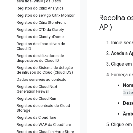
sem fios (Wi
SM) da Cisco
Registos do Citrix Analytics
Registos do serviço Citrix Monitor
Recolha o
Registos do Citrix Store
Front
API)
Registos do CTD da Claroty
Registos do Claroty x
Dome
Inicie se
Registos de dispositivos do
Cloud ID
Aceda a
A
Registos de utilizadores de
dispositivos do Cloud ID
Clique em
Registos do Sistema de deteção
de intrusos do Cloud (Cloud IDS)
Forneça os
Dados sensíveis ao contexto
Nome
Registos do Cloud Next
Generation Firewall
Int
Registos do Cloud Run
Des
Registos de contexto do Cloud
Storage
Âmbi
Registos da Cloudflare
Clique em
Registos do WAF da Cloudflare
Registos do Cloudian Hyper
Store