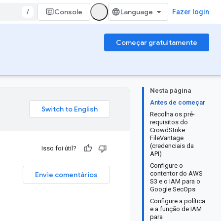
/
Console
Fazer login
Começar gratuitamente
Nesta página
Antes de começar
Recolha os pré-
requisitos do
CrowdStrike
FileVantage
(credenciais da
Isso foi útil?
API)
Configure o
contentor do AWS
Envie comentários
S3 e o IAM para o
Google SecOps
Configure a política
e a função de IAM
para