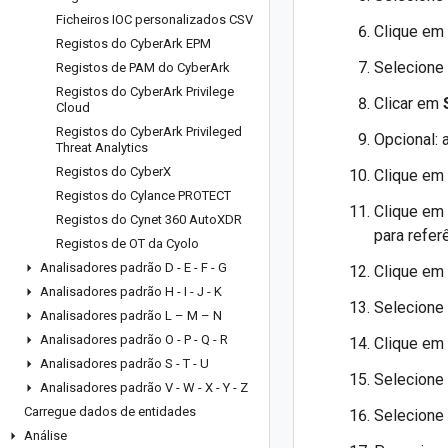
Ficheiros IOC personalizados CSV
Clique em
Registos do Cyber
Ark EPM
Selecione
Registos de PAM do Cyber
Ark
Registos do Cyber
Ark Privilege
Clicar em
Cloud
Registos do Cyber
Ark Privileged
Opcional: 
Threat Analytics
Registos do Cyber
X
Clique em
Registos do Cylance PROTECT
Clique em
Registos do Cynet 360 Auto
XDR
para referê
Registos de OT da Cyolo
Analisadores padrão D - E - F - G
Clique em
Analisadores padrão H - I - J - K
Selecione
Analisadores padrão L – M – N
Analisadores padrão O - P - Q - R
Clique em
Analisadores padrão S - T - U
Selecione
Analisadores padrão V - W - X - Y - Z
Carregue dados de entidades
Selecione
Análise