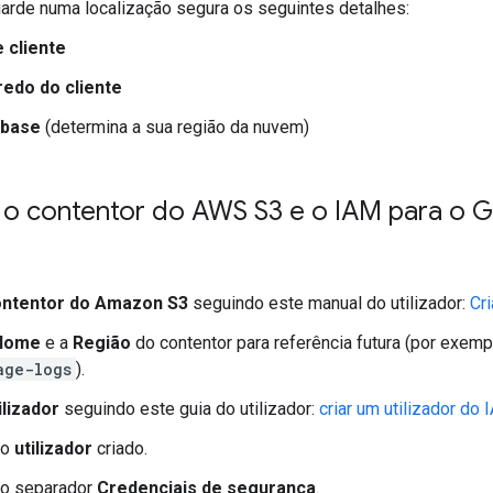
arde numa localização segura os seguintes detalhes:
e cliente
edo do cliente
 base
(determina a sua região da nuvem)
 o contentor do AWS S3 e o IAM para o 
ontentor do Amazon S3
seguindo este manual do utilizador:
Cr
Nome
e a
Região
do contentor para referência futura (por exemp
age-logs
).
ilizador
seguindo este guia do utilizador:
criar um utilizador do
 o
utilizador
criado.
 o separador
Credenciais de segurança
.