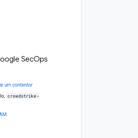
Google Sec
Ops
iar um contentor
lo,
crowdstrike-
 IAM
.