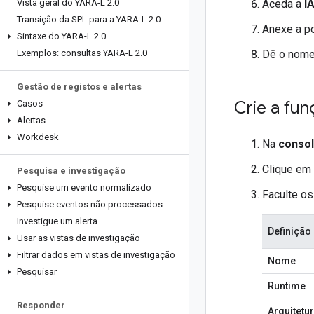
Vista geral do YARA-L 2
.
0
Aceda a
I
Transição da SPL para a YARA-L 2
.
0
Anexe a po
Sintaxe do YARA-L 2
.
0
Exemplos: consultas YARA-L 2
.
0
Dê o nom
Gestão de registos e alertas
Crie a fu
Casos
Alertas
Workdesk
Na
conso
Clique em
Pesquisa e investigação
Pesquise um evento normalizado
Faculte os
Pesquise eventos não processados
Investigue um alerta
Definição
Usar as vistas de investigação
Filtrar dados em vistas de investigação
Nome
Pesquisar
Runtime
Responder
Arquitetu