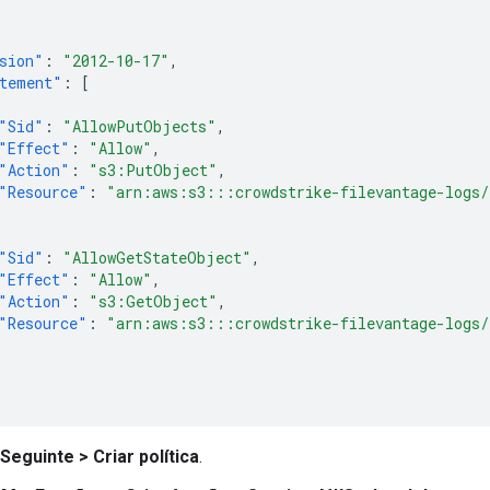
sion"
:
"2012-10-17"
,
tement"
:
[
"Sid"
:
"AllowPutObjects"
,
"Effect"
:
"Allow"
,
"Action"
:
"s3:PutObject"
,
"Resource"
:
"arn:aws:s3:::crowdstrike-filevantage-logs
"Sid"
:
"AllowGetStateObject"
,
"Effect"
:
"Allow"
,
"Action"
:
"s3:GetObject"
,
"Resource"
:
"arn:aws:s3:::crowdstrike-filevantage-logs/
Seguinte
>
Criar política
.