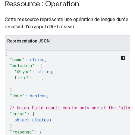
s.completionConfig
Ressource : Operation
.controls
.conversations
Cette ressource représente une opération de longue durée
.operations
résultant d'un appel d'API réseau.
.servingConfigs
.sessions
Représentation JSON
s.sessions.alphaEvolveExperiments
es.sessions.alphaEvolveExperiments.alphaEvolvePrograms
{
s.sessions.alphaEvolveExperiments.operations
"name"
: 
string
,
"metadata"
: 
{
s.sessions.answers
"@type"
: 
string
,
s.sessions.assistAnswers
field1
: 
...
,
.sessions.operations
...
s.widgetConfigs
}
,
ons
"done"
: 
boolean
,
// Union field 
result
 can be only one of the follow
s
"error"
: 
{
es.documents
object (
Status
)
es.documents.chunks
}
,
s.operations
"response"
: 
{