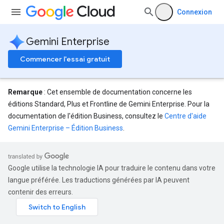
Connexion
nnector
Gemini Enterprise
nnector.connectorRuns
nnector.operations
Commencer l'essai gratuit
res
res.branches
tores.branches.documents
Remarque
: Cet ensemble de documentation concerne les
tores.branches.documents.chunks
éditions Standard, Plus et Frontline de Gemini Enterprise. Pour la
ores.branches.operations
documentation de l'édition Business, consultez le
Centre d'aide
ores.completionConfig
Gemini Enterprise – Édition Business
.
ores.completionSuggestions
res.controls
res.conversations
Google utilise la technologie IA pour traduire le contenu dans votre
tores.customModels
langue préférée. Les traductions générées par IA peuvent
ores.models.operations
contenir des erreurs.
res.operations
ores.schemas
ores.schemas.operations