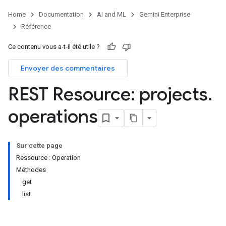
res.servingConfigs
Home
Documentation
AI and ML
Gemini Enterprise
res.sessions
Référence
ores.sessions.answers
res.siteSearchEngine
Ce contenu vous a-t-il été utile ?
res.siteSearchEngine.operations
Envoyer des commentaires
ores.siteSearchEngine.sitemaps
res.siteSearchEngine.targetSites
REST Resource: projects
.
res.siteSearchEngine.targetSites.operations
ores.suggestionDenyListEntries
operations
res.userEvents
ores.widgetConfigs
Sur cette page
analytics
Ressource : Operation
.assistants
Méthodes
.assistants.agents
get
assistants.agents.files
list
.assistants.agents.operations
s.assistants.cannedQueries