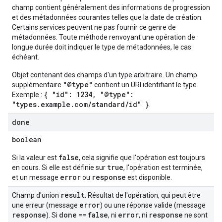
champ contient généralement des informations de progression
res
et des métadonnées courantes telles que la date de création.
res.operations
Certains services peuvent ne pas fournir ce genre de
métadonnées. Toute méthode renvoyant une opération de
longue durée doit indiquer le type de métadonnées, le cas
échéant.
erviews
Objet contenant des champs d'un type arbitraire. Un champ
"@type"
supplémentaire
contient un URI identifiant le type.
s
{ "id": 1234, "@type":
Exemple :
"types.example.com/standard/id" }
.
done
boolean
perations
ampleQueries
false
Si la valeur est
, cela signifie que l'opération est toujours
true
en cours. Si elle est définie sur
, l'opération est terminée,
error
response
et un message
ou
est disponible.
ConfigsUsageStats
result
Champ d'union
. Résultat de l'opération, qui peut être
ons
error
une erreur (message
) ou une réponse valide (message
enses
response
done
false
error
response
). Si
==
, ni
, ni
ne sont