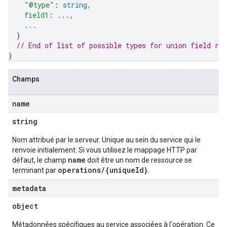
"@type"
: 
string
,
ionConfig
field1
: 
...
,
tionSuggestions
...
}
ations
// End of list of possible types for union field 
res
operations
}
ons
s
Champs
Configs
name
s
ns.answers
string
rchEngine
rchEngine.sitemaps
Nom attribué par le serveur. Unique au sein du service qui le
renvoie initialement. Si vous utilisez le mappage HTTP par
chEngine.targetSites
name
défaut, le champ
doit être un nom de ressource se
ionDenyListEntries
operations/{uniqueId}
terminant par
.
nts
metadata
onfigs
object
ons
Métadonnées spécifiques au service associées à l'opération. Ce