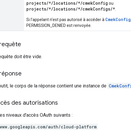
projects/*/locations/*/cmekConfig
ou
projects/*/locations/*/cmekConfigs/*
.
CmekConfig
Si l'appelant n'est pas autorisé à accéder à
PERMISSION_DENIED est renvoyée.
 requête
equête doit être vide.
 réponse
outit, le corps de la réponse contient une instance de
CmekConf
cès des autorisations
es niveaux d'accès OAuth suivants :
www.googleapis.com/auth/cloud-platform