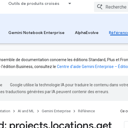
Outils de produits croisés
Gemini Notebook Enterprise
AlphaEvolve
Référenc
nsemble de documentation concerne les éditions Standard, Plus et Front
l'édition Business, consultez le
Centre d'aide Gemini Enterprise – Éditi
Google utilise la technologie IA pour traduire le contenu dans votr
Les traductions générées par IA peuvent contenir des erreurs.
tation
AI and ML
Gemini Enterprise
Référence
Ce co
: projects
.
locations
.
get