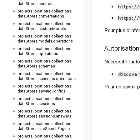
data
Stores
.
controls
https://
projects
.
locations
.
collections
.
data
Stores
.
conversations
https://
projects
.
locations
.
collections
.
data
Stores
.
custom
Models
Pour plus d'info
projects
.
locations
.
collections
.
data
Stores
.
models
.
operations
Autorisatio
projects
.
locations
.
collections
.
data
Stores
.
operations
projects
.
locations
.
collections
.
Nécessite l'auto
data
Stores
.
schemas
projects
.
locations
.
collections
.
discover
data
Stores
.
schemas
.
operations
projects
.
locations
.
collections
.
Pour en savoir p
data
Stores
.
serving
Configs
projects
.
locations
.
collections
.
data
Stores
.
sessions
projects
.
locations
.
collections
.
data
Stores
.
sessions
.
answers
projects
.
locations
.
collections
.
data
Stores
.
site
Search
Engine
projects
.
locations
.
collections
.