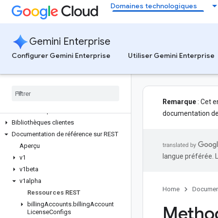
Domaines technologiques
Gemini Enterprise
Configurer Gemini Enterprise
Utiliser Gemini Enterprise
Gemini Enterprise
Toutes les API et documentations de
référence
Remarque
: Cet e
S'authentifier auprès de
Gemini Enterprise
documentation de 
Bibliothèques clientes
Documentation de référence sur REST
Aperçu
langue préférée. 
v1
v1beta
v1alpha
Home
Documen
Ressources REST
billing
Accounts
.
billing
Account
Method
License
Configs