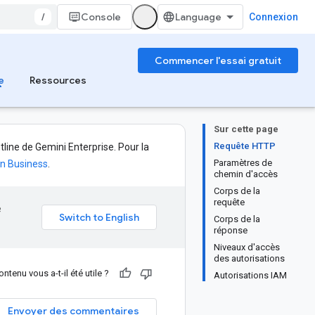
/
Console
Connexion
Commencer l'essai gratuit
e
Ressources
Sur cette page
Requête HTTP
line de Gemini Enterprise. Pour la
Paramètres de
on Business
.
chemin d'accès
Corps de la
requête
e
Corps de la
réponse
Niveaux d'accès
des autorisations
ntenu vous a-t-il été utile ?
Autorisations IAM
Envoyer des commentaires