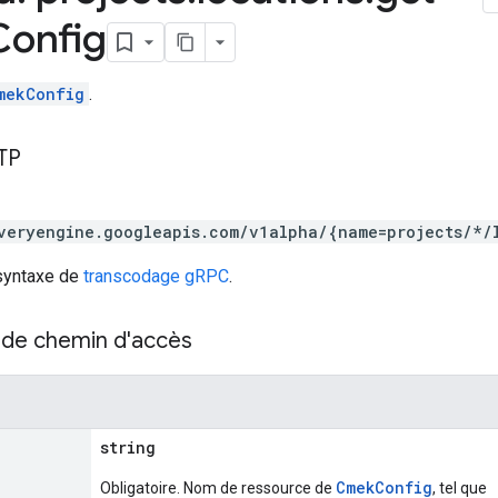
Config
mekConfig
.
TP
veryengine.googleapis.com/v1alpha/{name=projects/*/
 syntaxe de
transcodage gRPC
.
de chemin d'accès
string
CmekConfig
Obligatoire. Nom de ressource de
, tel que