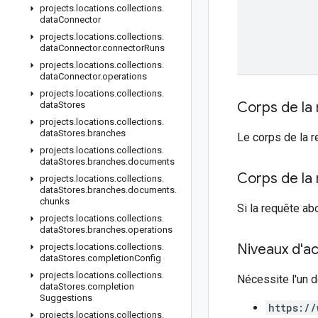
projects
.
locations
.
collections
.
data
Connector
projects
.
locations
.
collections
.
data
Connector
.
connector
Runs
projects
.
locations
.
collections
.
data
Connector
.
operations
projects
.
locations
.
collections
.
Corps de la
data
Stores
projects
.
locations
.
collections
.
data
Stores
.
branches
Le corps de la r
projects
.
locations
.
collections
.
data
Stores
.
branches
.
documents
Corps de la
projects
.
locations
.
collections
.
data
Stores
.
branches
.
documents
.
chunks
Si la requête ab
projects
.
locations
.
collections
.
data
Stores
.
branches
.
operations
Niveaux d'ac
projects
.
locations
.
collections
.
data
Stores
.
completion
Config
projects
.
locations
.
collections
.
Nécessite l'un d
data
Stores
.
completion
Suggestions
https://
projects
.
locations
.
collections
.