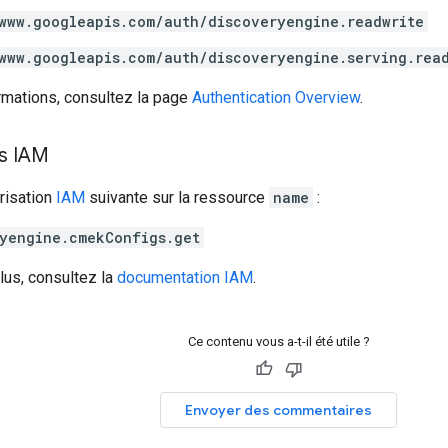
www.googleapis.com/auth/discoveryengine.readwrite
www.googleapis.com/auth/discoveryengine.serving.rea
rmations, consultez la page
Authentication Overview
.
ns IAM
risation
IAM
suivante sur la ressource
name
:
yengine.cmekConfigs.get
lus, consultez la
documentation IAM
.
Ce contenu vous a-t-il été utile ?
Envoyer des commentaires