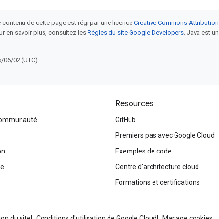
le contenu de cette page est régi par une licence
Creative Commons Attribution
our en savoir plus, consultez les
Règles du site Google Developers
. Java est 
6/06/02 (UTC).
Resources
 communauté
GitHub
Premiers pas avec Google Cloud
on
Exemples de code
me
Centre d'architecture cloud
Formations et certifications
ion du site
Conditions d'utilisation de Google Cloud
Manage cookies