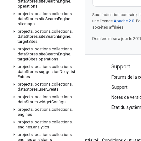
data
Stores
.
site
Search
Engine
.
operations
projects
.
locations
.
collections
.
Sauf indication contraire, 
data
Stores
.
site
Search
Engine
.
une licence
Apache 2.0
. P
sitemaps
sociétés affiliées.
projects
.
locations
.
collections
.
data
Stores
.
site
Search
Engine
.
Dernière mise à jour le 202
target
Sites
projects
.
locations
.
collections
.
data
Stores
.
site
Search
Engine
.
target
Sites
.
operations
Produits et tarification
Support
projects
.
locations
.
collections
.
data
Stores
.
suggestion
Deny
List
Entries
Voir tous les produits
Forums de la
projects
.
locations
.
collections
.
Tarifs de Google Cloud
Support
data
Stores
.
user
Events
projects
.
locations
.
collections
.
Google Cloud Marketplace
Notes de versi
data
Stores
.
widget
Configs
Contacter le service commercial
État du systè
projects
.
locations
.
collections
.
engines
projects
.
locations
.
collections
.
engines
.
analytics
projects
.
locations
.
collections
.
engines
.
assistants
À propos de Google
Règles de confidentialité
Conditions d'utilisat