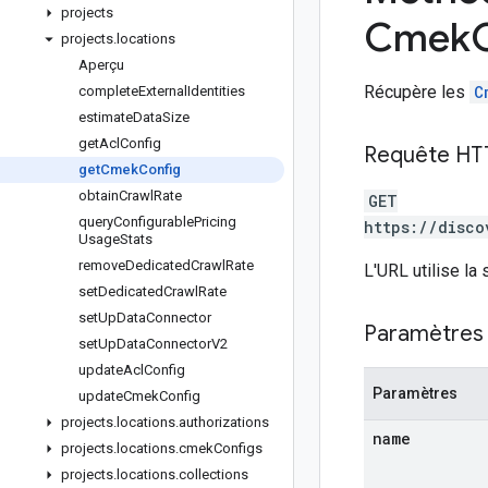
projects
Cmek
projects
.
locations
Aperçu
Récupère les
C
complete
External
Identities
estimate
Data
Size
get
Acl
Config
Requête HT
get
Cmek
Config
obtain
Crawl
Rate
GET
query
Configurable
Pricing
https://disco
Usage
Stats
remove
Dedicated
Crawl
Rate
L'URL utilise la
set
Dedicated
Crawl
Rate
set
Up
Data
Connector
Paramètres 
set
Up
Data
Connector
V2
update
Acl
Config
Paramètres
update
Cmek
Config
projects
.
locations
.
authorizations
name
projects
.
locations
.
cmek
Configs
projects
.
locations
.
collections