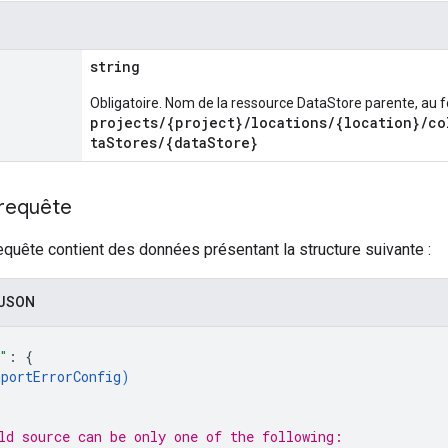
string
Obligatoire. Nom de la ressource DataStore parente, au 
projects/{project}/locations/{location}/co
taStores/{dataStore}
 requête
equête contient des données présentant la structure suivante :
 JSON
"
: 
{
mportErrorConfig
)
ld 
source
 can be only one of the following: