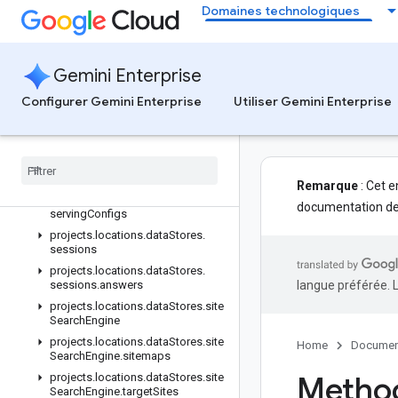
projects.locations.dataStores.branches.operations
Domaines technologiques
projects.locations.dataStores.completionConfig
projects.locations.dataStores.completionSuggestions
projects.locations.dataStores.controls
Gemini Enterprise
projects.locations.dataStores.conversations
Configurer Gemini Enterprise
Utiliser Gemini Enterprise
projects.locations.dataStores.models.operations
projects
.
locations
.
data
Stores
.
operations
projects
.
locations
.
data
Stores
.
schemas
Remarque
: Cet e
projects
.
locations
.
data
Stores
.
documentation de 
serving
Configs
projects
.
locations
.
data
Stores
.
sessions
projects
.
locations
.
data
Stores
.
sessions
.
answers
langue préférée. 
projects
.
locations
.
data
Stores
.
site
Search
Engine
projects
.
locations
.
data
Stores
.
site
Home
Documen
Search
Engine
.
sitemaps
Method
projects
.
locations
.
data
Stores
.
site
Search
Engine
.
target
Sites