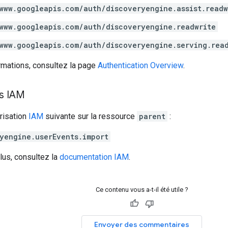
www.googleapis.com/auth/discoveryengine.assist.readw
www.googleapis.com/auth/discoveryengine.readwrite
www.googleapis.com/auth/discoveryengine.serving.rea
rmations, consultez la page
Authentication Overview
.
ns IAM
risation
IAM
suivante sur la ressource
parent
:
yengine.userEvents.import
lus, consultez la
documentation IAM
.
Ce contenu vous a-t-il été utile ?
Envoyer des commentaires