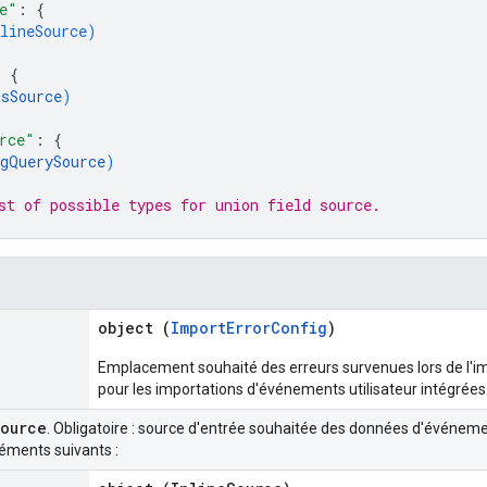
e"
: 
{
lineSource
)
: 
{
csSource
)
rce"
: 
{
igQuerySource
)
st of possible types for union field 
source
.
object (
ImportErrorConfig
)
Emplacement souhaité des erreurs survenues lors de l'imp
pour les importations d'événements utilisateur intégrées
source
. Obligatoire : source d'entrée souhaitée des données d'événemen
léments suivants :