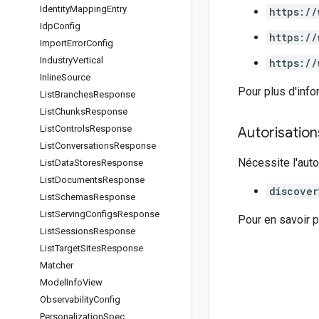
Identity
Mapping
Entry
https://
Idp
Config
https://
Import
Error
Config
Industry
Vertical
https://
Inline
Source
Pour plus d'info
List
Branches
Response
List
Chunks
Response
List
Controls
Response
Autorisatio
List
Conversations
Response
Nécessite l'auto
List
Data
Stores
Response
List
Documents
Response
discover
List
Schemas
Response
List
Serving
Configs
Response
Pour en savoir p
List
Sessions
Response
List
Target
Sites
Response
Matcher
Model
Info
View
Observability
Config
Personalization
Spec