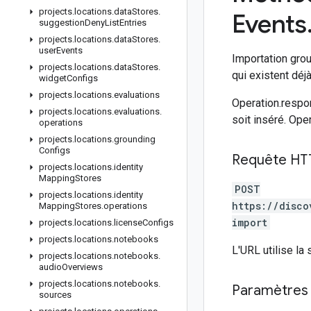
projects
.
locations
.
data
Stores
.
Events
suggestion
Deny
List
Entries
projects
.
locations
.
data
Stores
.
user
Events
Importation gro
projects
.
locations
.
data
Stores
.
qui existent déj
widget
Configs
projects
.
locations
.
evaluations
Operation.respo
projects
.
locations
.
evaluations
.
soit inséré. Ope
operations
projects
.
locations
.
grounding
Configs
Requête HT
projects
.
locations
.
identity
Mapping
Stores
POST
projects
.
locations
.
identity
https://disco
Mapping
Stores
.
operations
import
projects
.
locations
.
license
Configs
projects
.
locations
.
notebooks
L'URL utilise la
projects
.
locations
.
notebooks
.
audio
Overviews
projects
.
locations
.
notebooks
.
Paramètres 
sources