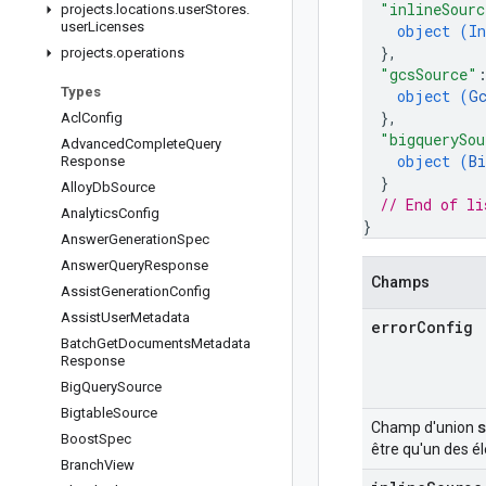
"inlineSourc
projects
.
locations
.
user
Stores
.
user
Licenses
object (
In
}
,
projects
.
operations
"gcsSource"
Types
object (
G
}
,
Acl
Config
"bigquerySou
Advanced
Complete
Query
object (
B
Response
}
Alloy
Db
Source
// End of li
Analytics
Config
}
Answer
Generation
Spec
Answer
Query
Response
Champs
Assist
Generation
Config
Assist
User
Metadata
error
Config
Batch
Get
Documents
Metadata
Response
Big
Query
Source
Bigtable
Source
Champ d'union
Boost
Spec
être qu'un des é
Branch
View