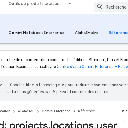
Outils de produits croisés
Gemini Notebook Enterprise
AlphaEvolve
Référenc
nsemble de documentation concerne les éditions Standard, Plus et Front
l'édition Business, consultez le
Centre d'aide Gemini Enterprise – Éditi
Google utilise la technologie IA pour traduire le contenu dans votr
Les traductions générées par IA peuvent contenir des erreurs.
tation
AI and ML
Gemini Enterprise
Référence
Ce co
: projects
.
locations
.
user