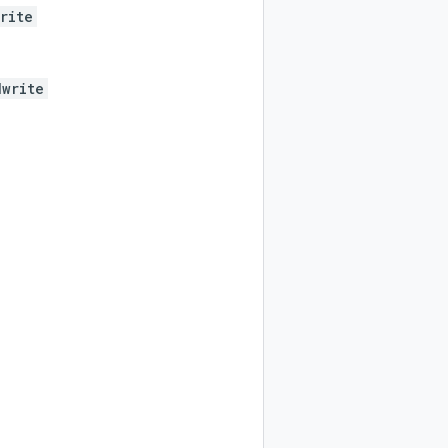
rite
dwrite