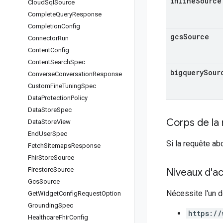
inline
Source
Cloud
Sql
Source
Complete
Query
Response
Completion
Config
gcs
Source
Connector
Run
Content
Config
Content
Search
Spec
bigquery
Sour
Converse
Conversation
Response
Custom
Fine
Tuning
Spec
Data
Protection
Policy
Data
Store
Spec
Corps de la
Data
Store
View
End
User
Spec
Si la requête ab
Fetch
Sitemaps
Response
Fhir
Store
Source
Firestore
Source
Niveaux d'ac
Gcs
Source
Nécessite l'un d
Get
Widget
Config
Request
Option
Grounding
Spec
https://
Healthcare
Fhir
Config