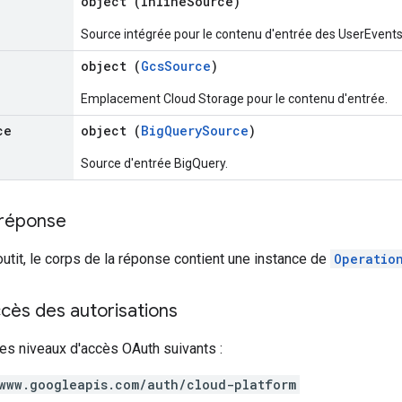
object (
InlineSource
)
Source intégrée pour le contenu d'entrée des UserEvents
object (
GcsSource
)
Emplacement Cloud Storage pour le contenu d'entrée.
ce
object (
BigQuerySource
)
Source d'entrée BigQuery.
 réponse
outit, le corps de la réponse contient une instance de
Operatio
cès des autorisations
es niveaux d'accès OAuth suivants :
www.googleapis.com/auth/cloud-platform