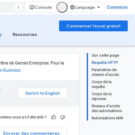
/
Console
Connexion
Commencer l'essai gratuit
e
Ressources
Sur cette page
Requête HTTP
line de Gemini Enterprise. Pour la
Paramètres de
on Business
.
chemin d'accès
Corps de la
requête
e
Corps de la
réponse
Niveaux d'accès
des autorisations
ntenu vous a-t-il été utile ?
Autorisations IAM
Envoyer des commentaires