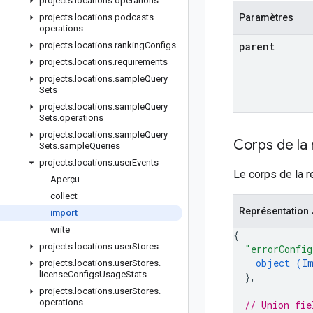
projects
.
locations
.
operations
projects
.
locations
.
podcasts
.
Paramètres
operations
projects
.
locations
.
ranking
Configs
parent
projects
.
locations
.
requirements
projects
.
locations
.
sample
Query
Sets
projects
.
locations
.
sample
Query
Sets
.
operations
projects
.
locations
.
sample
Query
Corps de la
Sets
.
sample
Queries
projects
.
locations
.
user
Events
Le corps de la r
Aperçu
collect
Représentation
import
write
{
projects
.
locations
.
user
Stores
"errorConfig
object (
I
projects
.
locations
.
user
Stores
.
license
Configs
Usage
Stats
}
,
projects
.
locations
.
user
Stores
.
operations
// Union fie