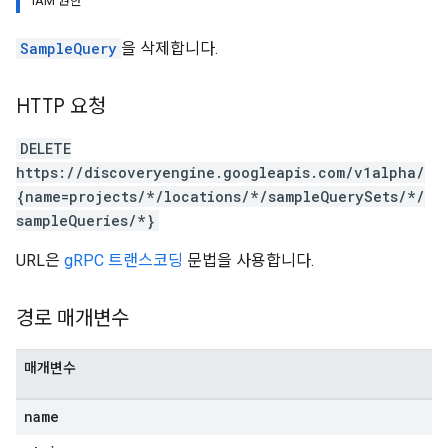
IAM 권한
res
res.operations
SampleQuery
을 삭제합니다.
erviews
HTTP 요청
DELETE
s
https://discoveryengine.googleapis.com/v1alpha/
{name=projects/*/locations/*/sampleQuerySets/*/
sampleQueries/*}
URL은
gRPC 트랜스코딩
문법을 사용합니다.
perations
ampleQueries
경로 매개변수
매개변수
name