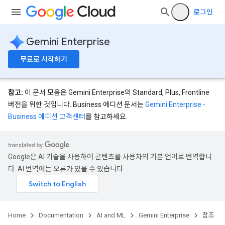
.controls
로그인
.conversations
.operations
Gemini Enterprise
.servingConfigs
.sessions
무료로 시작하기
s.sessions.alphaEvolveExperiments
es.sessions.alphaEvolveExperiments.alphaEvolvePrograms
s.sessions.alphaEvolveExperiments.operations
참고:
이 문서 모음은 Gemini Enterprise의 Standard, Plus, Frontline
s.sessions.answers
버전을 위한 것입니다. Business 에디션 문서는
Gemini Enterprise -
s.sessions.assistAnswers
Business 에디션 고객센터
를 참고하세요.
.sessions.operations
s.widgetConfigs
ons
Google은 AI 기술을 사용하여 콘텐츠를 사용자의 기본 언어로 번역합니
다. AI 번역에는 오류가 있을 수 있습니다.
s
es.documents
es.documents.chunks
s.operations
Home
Documentation
AI and ML
Gemini Enterprise
참조
ionConfig