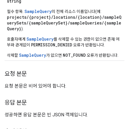
string
SampleQuery
필수 항목.
의 전체 리소스 이름입니다(예:
projects/{project}/locations/{location}/sampleQ
uerySets/{sampleQuerySet}/sampleQueries/{sample
ConfigsUsageStats
Query}
).
ons
enses
SampleQuery
호출자에게
를 삭제할 수 있는 권한이 없으면 존재 여
PERMISSION_DENIED
부와 관계없이
오류가 반환됩니다.
SampleQuery
NOT_FOUND
삭제할
가 없으면
오류가 반환됩니다.
요청 본문
요청 본문은 비어 있어야 합니다.
응답 본문
성공하면 응답 본문은 빈 JSON 객체입니다.