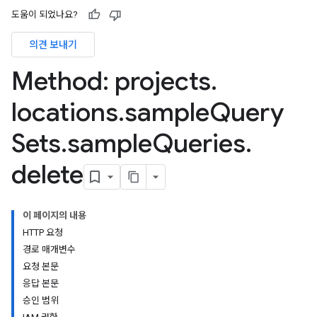
tionSuggestions
도움이 되었나요?
의견 보내기
ations
operations
Method: projects
.
ons
s
locations
.
sample
Query
Configs
s
Sets
.
sample
Queries
.
ns.answers
delete
rchEngine
rchEngine.sitemaps
chEngine.targetSites
이 페이지의 내용
ionDenyListEntries
HTTP 요청
nts
경로 매개변수
onfigs
요청 본문
응답 본문
ons
승인 범위